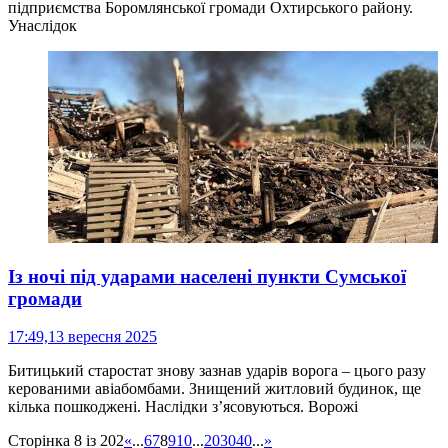
підприємства Боромлянської громади Охтирського району.
Унаслідок
Із ночі під ударами населені пункти Сумської
громади
17:49,
13 вересня 2025
Битицький старостат знову зазнав ударів ворога – цього разу
керованими авіабомбами. Знищений житловий будинок, ще
кілька пошкоджені. Наслідки зʼясовуються. Ворожі
Сторінка 8 із 202
«
...
6
7
8
9
10
...
20
30
40
...
»