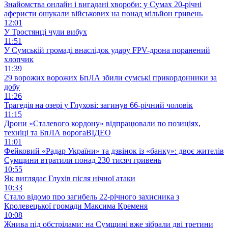
Знайомства онлайн і вигадані хвороби: у Сумах 20-річні
аферисти ошукали військових на понад мільйон гривень
12:01
У Тростянці чули вибух
11:51
У Сумській громаді внаслідок удару FPV-дрона поранений
хлопчик
11:39
29 ворожих ворожих БпЛА збили сумські прикордонники за
добу
11:26
Трагедія на озері у Глухові: загинув 66-річний чоловік
11:15
Дрони «Сталевого кордону» відпрацювали по позиціях,
техніці та БпЛА ворога
ВІДЕО
11:01
Фейковий «Радар України» та дзвінок із «банку»: двоє жителів
Сумщини втратили понад 230 тисяч гривень
10:55
Як виглядає Глухів після нічної атаки
10:33
Стало відомо про загибель 22-річного захисника з
Кролевецької громади Максима Кременя
10:08
Жнива під обстрілами: на Сумщині вже зібрали дві третини