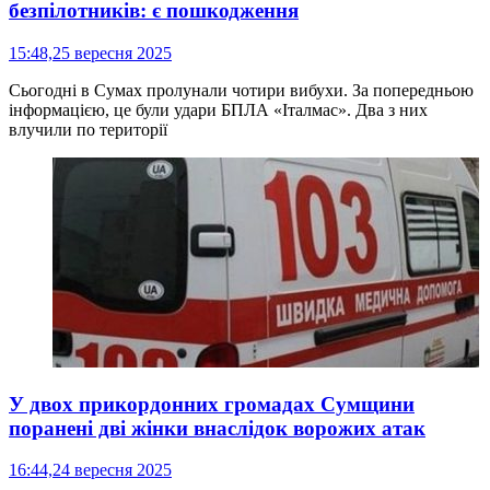
безпілотників: є пошкодження
15:48,
25 вересня 2025
Сьогодні в Сумах пролунали чотири вибухи. За попередньою
інформацією, це були удари БПЛА «Італмас». Два з них
влучили по території
У двох прикордонних громадах Сумщини
поранені дві жінки внаслідок ворожих атак
16:44,
24 вересня 2025