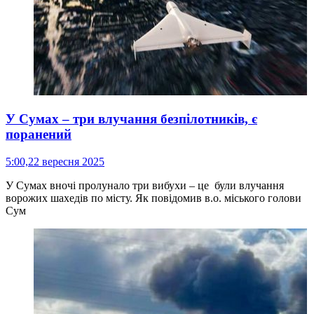
У Сумах – три влучання безпілотників, є
поранений
5:00,
22 вересня 2025
У Сумах вночі пролунало три вибухи – це були влучання
ворожих шахедів по місту. Як повідомив в.о. міського голови
Сум