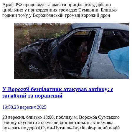
Армія РФ продовжує завдавати прицільних ударів по
цивільних у прикордонних громадах Сумщини. Близько
години тому у Ворожбянській громаді ворожий дрон
У Ворожбі безпілотник атакував автівку: є
загиблий та поранений
19:58,
23 вересня 2025
23 вересня, близько 18:00, поблизу м. Ворожба Сумського
району окупанти атакували безпілотником автівку, яка
рухалась по дорозі Суми-Путивль-Глухів. 46-річний водій