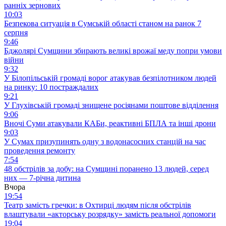
ранніх зернових
10:03
Безпекова ситуація в Сумській області станом на ранок 7
серпня
9:46
Бджолярі Сумщини збирають великі врожаї меду попри умови
війни
9:32
У Білопільській громаді ворог атакував безпілотником людей
на ринку: 10 постраждалих
9:21
У Глухівській громаді знищене росіянами поштове відділення
9:06
Вночі Суми атакували КАБи, реактивні БПЛА та інші дрони
9:03
У Сумах призупинять одну з водонасосних станцій на час
проведення ремонту
7:54
48 обстрілів за добу: на Сумщині поранено 13 людей, серед
них — 7-річна дитина
Вчора
19:54
Театр замість гречки: в Охтирці людям після обстрілів
влаштували «акторську розрядку» замість реальної допомоги
19:04