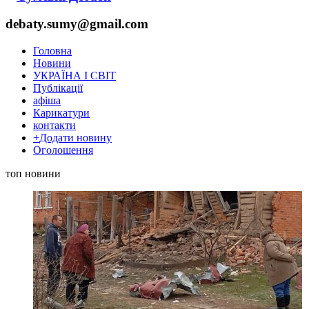
debaty.sumy@gmail.com
Головна
Новини
УКРАЇНА І СВІТ
Публікації
афіша
Карикатури
контакти
+
Додати новину
Оголошення
топ новини