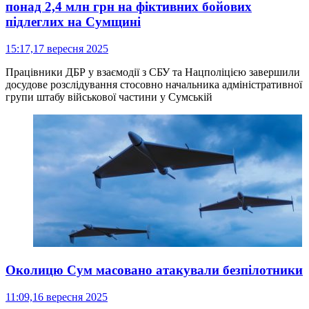
понад 2,4 млн грн на фіктивних бойових
підлеглих на Сумщині
15:17,
17 вересня 2025
Працівники ДБР у взаємодії з СБУ та Нацполіцією завершили
досудове розслідування стосовно начальника адміністративної
групи штабу військової частини у Сумській
Околицю Сум масовано атакували безпілотники
11:09,
16 вересня 2025