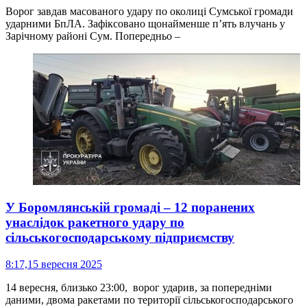
Ворог завдав масованого удару по околиці Сумської громади
ударними БпЛА. Зафіксовано щонайменше пʼять влучань у
Зарічному районі Сум. Попередньо –
У Боромлянській громаді – 12 поранених
унаслідок ракетного удару по
сільськогосподарському підприємству
8:17,
15 вересня 2025
14 вересня, близько 23:00, ворог ударив, за попередніми
даними, двома ракетами по території сільськогосподарського