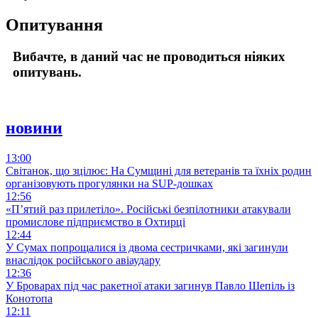
Опитування
Вибачте, в даний час не проводиться ніяких
опитувань.
новини
13:00
Світанок, що зцілює: На Сумщині для ветеранів та їхніх родин
організовують прогулянки на SUP-дошках
12:56
«П’ятий раз прилетіло». Російські безпілотники атакували
промислове підприємство в Охтирці
12:44
У Сумах попрощалися із двома сестричками, які загинули
внаслідок російського авіаудару
12:36
У Броварах під час ракетної атаки загинув Павло Шепіль із
Конотопа
12:11