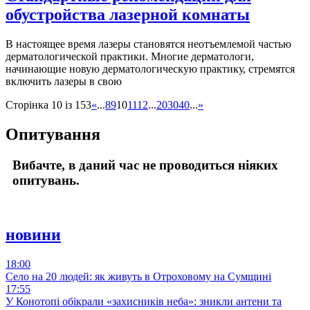
обустройства лазерной комнаты
В настоящее время лазеры становятся неотъемлемой частью
дерматологической практики. Многие дерматологи,
начинающие новую дерматологическую практику, стремятся
включить лазеры в свою
Сторінка 10 із 153
«
...
8
9
10
11
12
...
20
30
40
...
»
Опитування
Вибачте, в даний час не проводиться ніяких
опитувань.
новини
18:00
Село на 20 людей: як живуть в Отроховому на Сумщині
17:55
У Конотопі обікрали «захисників неба»: зникли антени та