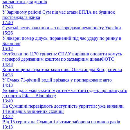
запчастини для дронів
17:48
У Зарічному районі Сум під час атаки БПЛА на будинок
постраждала жінка
17:40
Сумські веслувальники – з нагородами чемпіонату України
15:26
У лікарні помер дідусь, поранений під час удару по ринку в
Білопіллі
15:12
Футболки по 1170 гривень: СНАУ вирішив оновити комусь
гардероб державним коштом по захмарним цінам
ФОТО
14:43
Конотопщина втратила захисника Олександра Кондратенка
14:28
У Сумах 71-річний водій врізався у припарковане авто
14:13
Україна дала «морський імунітет» частині суден, що прямують
до портів РФ — Bloomberg
13:40
На Сумщині перевіряють доступність укриттів: уже виявили
14 випадків зачинених сховищ
13:22
Від 15 серпня на Сумщині діятиме заборона на вилов раків
13:13