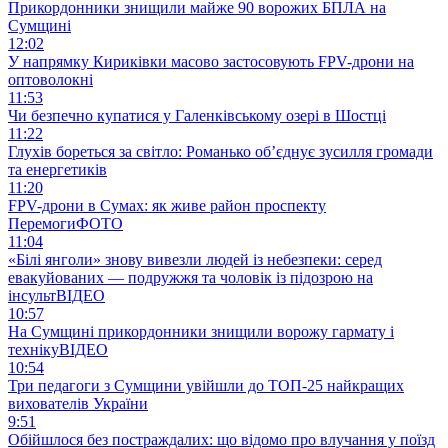
Прикордонники знищили майже 90 ворожих БПЛА на
Сумщині
12:02
У напрямку Кириківки масово застосовують FPV-дрони на
оптоволокні
11:53
Чи безпечно купатися у Галенківському озері в Шостці
11:22
Глухів бореться за світло: Романько об’єднує зусилля громади
та енергетиків
11:20
FPV-дрони в Сумах: як живе район проспекту
Перемоги
ФОТО
11:04
«Білі янголи» знову вивезли людей із небезпеки: серед
евакуйованих — подружжя та чоловік із підозрою на
інсульт
ВІДЕО
10:57
На Сумщині прикордонники знищили ворожу гармату і
техніку
ВІДЕО
10:54
Три педагоги з Сумщини увійшли до ТОП-25 найкращих
вихователів України
9:51
Обійшлося без постраждалих: що відомо про влучання у поїзд