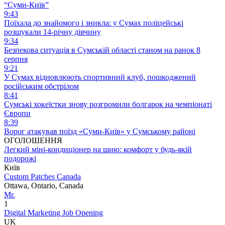
“Суми-Київ”
9:43
Поїхала до знайомого і зникла: у Сумах поліцейські
розшукали 14-річну дівчину
9:34
Безпекова ситуація в Сумській області станом на ранок 8
серпня
9:21
У Сумах відновлюють спортивний клуб, пошкоджений
російським обстрілом
8:41
Сумські хокеїстки знову розгромили болгарок на чемпіонаті
Європи
8:39
Ворог атакував поїзд «Суми-Київ» у Сумському районі
ОГОЛОШЕННЯ
Легкий міні-кондиціонер на шию: комфорт у будь-якій
подорожі
Київ
Custom Patches Canada
Ottawa, Ontario, Canada
Mr.
1
Digital Marketing Job Opening
UK