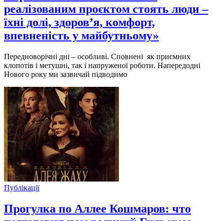
реалізованим проєктом стоять люди –
їхні долі, здоров’я, комфорт,
впевненість у майбутньому»
Передноворічні дні – особливі. Сповнені як приємних
клопотів і метушні, так і напруженої роботи. Напередодні
Нового року ми зазвичай підводимо
Публікації
Прогулка по Аллее Кошмаров: что