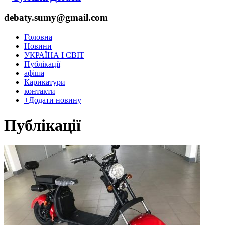
debaty.sumy@gmail.com
Головна
Новини
УКРАЇНА І СВІТ
Публікації
афіша
Карикатури
контакти
+
Додати новину
Публікації