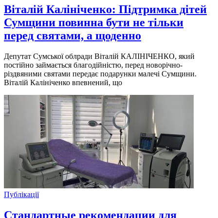
Віталій Калініченко: Підтримка дітей
Сумщини повинна бути не тільки
перед святами, а щоденно
Депутат Сумської облради Віталій КАЛІНІЧЕНКО, який
постійно займається благодійністю, перед новорічно-
різдвяними святами передає подарунки малечі Сумщини.
Віталій Калініченко впевнений, що
Публікації
Стандартные рекомендации для