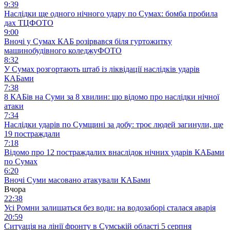
9:39
Наслідки ще одного нічного удару по Сумах: бомба пробила
дах ТЦ
ФОТО
9:00
Вночі у Сумах КАБ розірвався біля гуртожитку
машинобудівного коледжу
ФОТО
8:32
У Сумах розгортають штаб із ліквідації наслідків ударів
КАБами
7:38
8 КАБів на Суми за 8 хвилин: що відомо про наслідки нічної
атаки
7:34
Наслідки ударів по Сумщині за добу: троє людей загинули, ще
19 постраждали
7:18
Відомо про 12 постраждалих внаслідок нічних ударів КАБами
по Сумах
6:20
Вночі Суми масовано атакували КАБами
Вчора
22:38
Усі Ромни залишаться без води: на водозаборі сталася аварія
20:59
Ситуація на лінії фронту в Сумській області 5 серпня