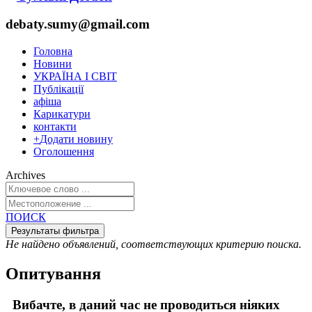
debaty.sumy@gmail.com
Головна
Новини
УКРАЇНА І СВІТ
Публікації
афіша
Карикатури
контакти
+
Додати новину
Оголошення
Archives
ПОИСК
Не найдено объявлений, соответствующих критерию поиска.
Опитування
Вибачте, в даний час не проводиться ніяких