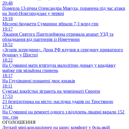
20:48
Померла 13-річна Олександра Макуха, поранена під час атаки
на Зноб-Новгородське у червні
19:18
Місцеві бюджети Сумщини зібрали 7,3 млрд грн
19:17
Лікарня Святого Пантелеймона отримала апарат УЗД та
обладнання від партнерів із Німеччини
18:52
«Згорів зсередини». Дрон РФ влучив в середину приватного
будинку у Шостці
18:22
На Сумщині мати втягнула малолітню доньку у крадіжку
майже пів мільйона гривень
18:17
На Глухівщині поранені двоє юнаків
18:11
Сумські хокеїстки зіграють на чемпіонаті Європи
17:53
23 безпілотника на місто: наслідки ударів по Тростянцю
17:41
На Сумщині на ремонті одного з відділень лікарні вкрали 152
тис. грн
ОГОЛОШЕННЯ
Легкий міні-кондиціонер на шию: комфорт у будь-якій