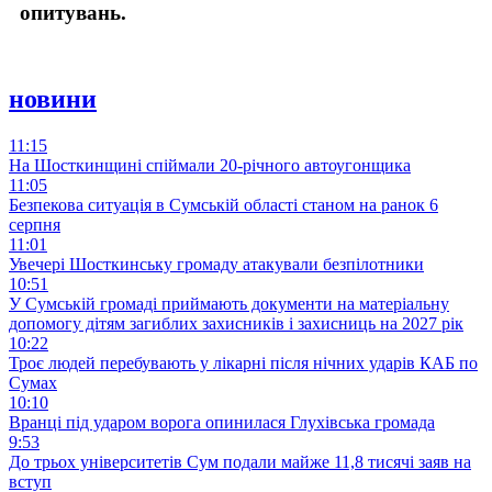
опитувань.
новини
11:15
На Шосткинщині спіймали 20-річного автоугонщика
11:05
Безпекова ситуація в Сумській області станом на ранок 6
серпня
11:01
Увечері Шосткинську громаду атакували безпілотники
10:51
У Сумській громаді приймають документи на матеріальну
допомогу дітям загиблих захисників і захисниць на 2027 рік
10:22
Троє людей перебувають у лікарні після нічних ударів КАБ по
Сумах
10:10
Вранці під ударом ворога опинилася Глухівська громада
9:53
До трьох університетів Сум подали майже 11,8 тисячі заяв на
вступ