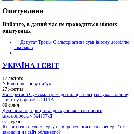
Опитування
Вибачте, в даний час не проводиться ніяких
опитувань.
←
Депутат Тронь: Є альтернатива сумнівному дозвіллю
школярів
.
→
УКРАЇНА І СВІТ
17 лютого
У Білопіллі знову вибух
27 жовтня
На території Сумської громади поліція нейтралізувала бойову
частину ворожого БПЛА
08 січня
Деревина під прицілом: дискусії навколо нового
законопроєкту №4197-Д
07 червня
Як визначити свою чергу на відключення електроенергії не
заходячи на сайт обленерго?