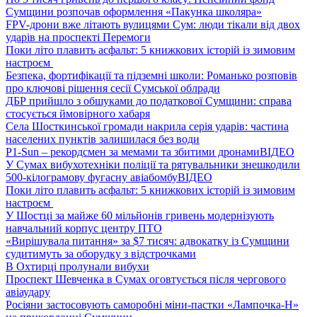
Сумщини розпочав оформлення «Пакунка школяра»
FPV-дрони вже літають вулицями Сум: люди тікали від двох
ударів на проспекті Перемоги
Поки літо плавить асфальт: 5 книжкових історій із зимовим
настроєм
Безпека, фортифікації та підземні школи: Романько розповів
про ключові рішення сесії Сумської облради
ДБР прийшло з обшуками до податкової Сумщини: справа
стосується ймовірного хабаря
Села Шосткинської громади накрила серія ударів: частина
населених пунктів залишилася без води
P1-Sun – рекордсмен за мемами та збитими дронами
ВІДЕО
У Сумах вибухотехніки поліції та рятувальники знешкодили
500-кілограмову фугасну авіабомбу
ВІДЕО
Поки літо плавить асфальт: 5 книжкових історій із зимовим
настроєм
У Шостці за майже 60 мільйонів гривень модернізують
навчальний корпус центру ПТО
«Вирішувала питання» за $7 тисяч: адвокатку із Сумщини
судитимуть за оборудку з відстрочками
В Охтирці пролунали вибухи
Проспект Шевченка в Сумах оговтується після чергового
авіаудару
Росіяни застосовують саморобні міни-пастки «Лампочка-Н»