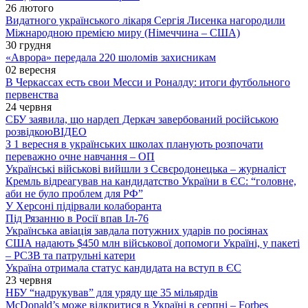
26 лютого
Видатного українського лікаря Сергія Лисенка нагородили
Міжнародною премією миру (Німеччина – США)
30 грудня
«Аврора» передала 220 шоломів захисникам
02 вересня
В Черкассах есть свои Месси и Роналду: итоги футбольного
первенства
24 червня
СБУ заявила, що нардеп Деркач завербований російською
розвідкою
ВІДЕО
З 1 вересня в українських школах планують розпочати
переважно очне навчання – ОП
Українські військові вийшли з Сєвєродонецька – журналіст
Кремль відреагував на кандидатство України в ЄС: “головне,
аби не було проблем для РФ”
У Херсоні підірвали колаборанта
Під Рязанню в Росії впав Іл-76
Українська авіація завдала потужних ударів по росіянах
США надають $450 млн військової допомоги Україні, у пакеті
– РСЗВ та патрульні катери
Україна отримала статус кандидата на вступ в ЄС
23 червня
НБУ “надрукував” для уряду ще 35 мільярдів
McDonald’s може відкритися в Україні в серпні – Forbes