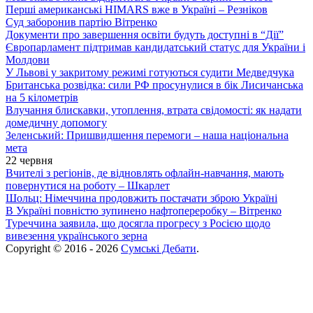
Перші американські HIMARS вже в Україні – Резніков
Суд заборонив партію Вітренко
Документи про завершення освіти будуть доступні в “Дії”
Європарламент підтримав кандидатський статус для України і
Молдови
У Львові у закритому режимі готуються судити Медведчука
Британська розвідка: сили РФ просунулися в бік Лисичанська
на 5 кілометрів
Влучання блискавки, утоплення, втрата свідомості: як надати
домедичну допомогу
Зеленський: Пришвидшення перемоги – наша національна
мета
22 червня
Вчителі з регіонів, де відновлять офлайн-навчання, мають
повернутися на роботу – Шкарлет
Шольц: Німеччина продовжить постачати зброю Україні
В Україні повністю зупинено нафтопереробку – Вітренко
Туреччина заявила, що досягла прогресу з Росією щодо
вивезення українського зерна
Copyright © 2016 - 2026
Сумські Дебати
.