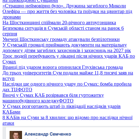
на прикордонні Сумщини
«Страшно неймовірно було». Дружина загиблого Миколи
Олефіра — про життя без чоловіка та поїздки на цвинтар під
дронами
На Шосткинщині спіймали 20-річного автоугонщика
Безпекова ситуація в Сумській області станом на ранок 6
серпня
Увечері Шосткинську громаду атакували безпілотники
У Сумській громаді приймають документи на матеріальну
допомогу дітям загиблих захисників і захисниць на 2027 рік
Троє людей перебувають у лікарні після нічних ударів КАБ по
Сумах
Вранці під ударом ворога опинилася Глухівська громада
До трьох університетів Сум подали майже 11,8 тисячі заяв на
вступ
Наслідки ще одного нічного удару по Сумах: бомба пробила
дах ТЦ
ФОТО
Вночі у Сумах КАБ розірвався біля гуртожитку
машинобудівного коледжу
ФОТО
У Сумах розгортають штаб із ліквідації наслідків ударів
КАБами
8 КАБів на Суми за 8 хвилин: що відомо про наслідки нічної
атаки