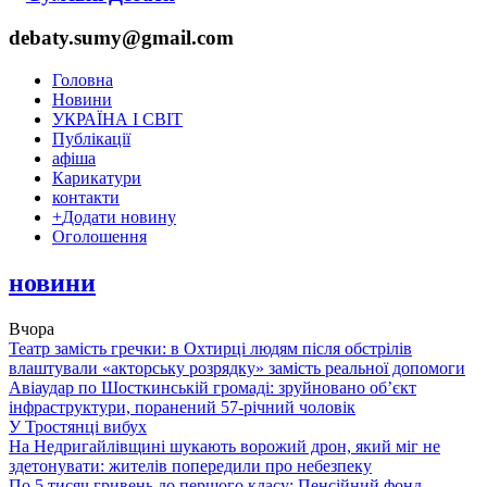
debaty.sumy@gmail.com
Головна
Новини
УКРАЇНА І СВІТ
Публікації
афіша
Карикатури
контакти
+
Додати новину
Оголошення
новини
Вчора
Театр замість гречки: в Охтирці людям після обстрілів
влаштували «акторську розрядку» замість реальної допомоги
Авіаудар по Шосткинській громаді: зруйновано об’єкт
інфраструктури, поранений 57-річний чоловік
У Тростянці вибух
На Недригайлівщині шукають ворожий дрон, який міг не
здетонувати: жителів попередили про небезпеку
По 5 тисяч гривень до першого класу: Пенсійний фонд