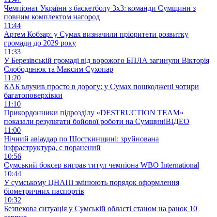
Чемпіонат України з баскетболу 3х3: команди Сумщини з
повним комплектом нагород
11:44
Артем Кобзар: у Сумах визначили пріоритети розвитку
громади до 2029 року
11:33
У Березівській громаді від ворожого БПЛА загинули Вікторія
Слободянюк та Максим Сухопар
11:20
КАБ влучив просто в дорогу: у Сумах пошкоджені чотири
багатоповерхівки
11:10
Прикордонники підрозділу «DESTRUCTION TEAM»
показали результати бойової роботи на Сумщині
ВІДЕО
11:00
Нічний авіаудар по Шосткинщині: зруйнована
інфраструктура, є поранений
10:56
Сумський боксер виграв титул чемпіона WBO International
10:44
У сумському ЦНАПі змінюють порядок оформлення
біометричних паспортів
10:32
Безпекова ситуація у Сумській області станом на ранок 10