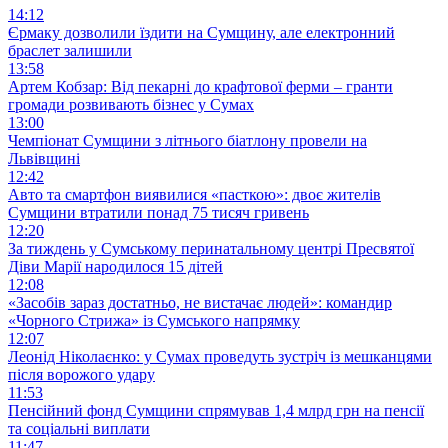
14:12
Єрмаку дозволили їздити на Сумщину, але електронний
браслет залишили
13:58
Артем Кобзар: Від пекарні до крафтової ферми – гранти
громади розвивають бізнес у Сумах
13:00
Чемпіонат Сумщини з літнього біатлону провели на
Львівщині
12:42
Авто та смартфон виявилися «пасткою»: двоє жителів
Сумщини втратили понад 75 тисяч гривень
12:20
За тиждень у Сумському перинатальному центрі Пресвятої
Діви Марії народилося 15 дітей
12:08
«Засобів зараз достатньо, не вистачає людей»: командир
«Чорного Стрижа» із Сумського напрямку
12:07
Леонід Ніколаєнко: у Сумах проведуть зустріч із мешканцями
після ворожого удару
11:53
Пенсійний фонд Сумщини спрямував 1,4 млрд грн на пенсії
та соціальні виплати
11:47