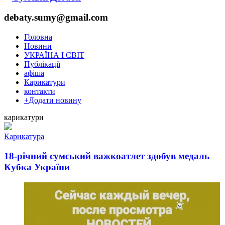
debaty.sumy@gmail.com
Головна
Новини
УКРАЇНА І СВІТ
Публікації
афіша
Карикатури
контакти
+
Додати новину
карикатури
Карикатура
18-річний сумський важкоатлет здобув медаль
Кубка України