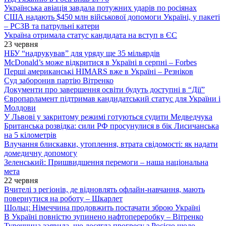
Українська авіація завдала потужних ударів по росіянах
США надають $450 млн військової допомоги Україні, у пакеті
– РСЗВ та патрульні катери
Україна отримала статус кандидата на вступ в ЄС
23 червня
НБУ “надрукував” для уряду ще 35 мільярдів
McDonald’s може відкритися в Україні в серпні – Forbes
Перші американські HIMARS вже в Україні – Резніков
Суд заборонив партію Вітренко
Документи про завершення освіти будуть доступні в “Дії”
Європарламент підтримав кандидатський статус для України і
Молдови
У Львові у закритому режимі готуються судити Медведчука
Британська розвідка: сили РФ просунулися в бік Лисичанська
на 5 кілометрів
Влучання блискавки, утоплення, втрата свідомості: як надати
домедичну допомогу
Зеленський: Пришвидшення перемоги – наша національна
мета
22 червня
Вчителі з регіонів, де відновлять офлайн-навчання, мають
повернутися на роботу – Шкарлет
Шольц: Німеччина продовжить постачати зброю Україні
В Україні повністю зупинено нафтопереробку – Вітренко
Туреччина заявила, що досягла прогресу з Росією щодо