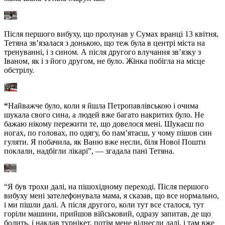
Після першого вибуху, що пролунав у Сумах вранці 13 квітня,
Тетяна зв’язалася з донькою, що теж була в центрі міста на
тренуванні, і з сином. А після другого влучання зв’язку з
Іваном, як і з його другом, не було. Жінка побігла на місце
обстрілу.
“
Найважче було, коли я йшла Петропавлівською і очима
шукала свого сина, а людей вже багато накритих було. Не
бажаю нікому пережити те, що довелося мені. Шукаєш по
ногах, по головах, по одягу, бо пам’ятаєш, у чому пішов син
гуляти. Я побачила, як Ваню вже несли, біля Нової Пошти
поклали, надбігли лікарі”, — згадала пані Тетяна.
“Я був трохи далі, на пішохідному переході. Після першого
вибуху мені зателефонувала мама, я сказав, що все нормально,
і ми пішли далі. А після другого, коли тут все сталося, тут
горіли машини, прийшов військовий, одразу запитав, де що
болить, і наклав турнікет, потім мене віднесли далі, і там вже