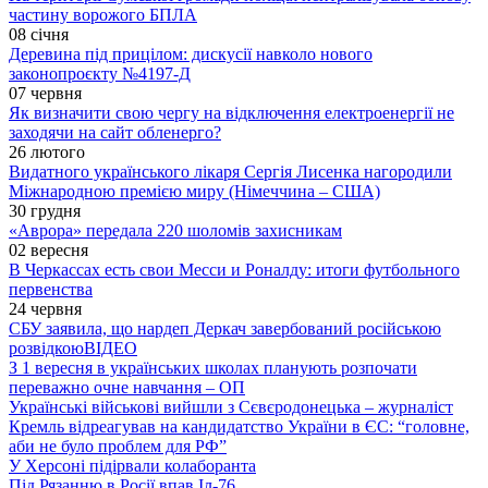
частину ворожого БПЛА
08 січня
Деревина під прицілом: дискусії навколо нового
законопроєкту №4197-Д
07 червня
Як визначити свою чергу на відключення електроенергії не
заходячи на сайт обленерго?
26 лютого
Видатного українського лікаря Сергія Лисенка нагородили
Міжнародною премією миру (Німеччина – США)
30 грудня
«Аврора» передала 220 шоломів захисникам
02 вересня
В Черкассах есть свои Месси и Роналду: итоги футбольного
первенства
24 червня
СБУ заявила, що нардеп Деркач завербований російською
розвідкою
ВІДЕО
З 1 вересня в українських школах планують розпочати
переважно очне навчання – ОП
Українські військові вийшли з Сєвєродонецька – журналіст
Кремль відреагував на кандидатство України в ЄС: “головне,
аби не було проблем для РФ”
У Херсоні підірвали колаборанта
Під Рязанню в Росії впав Іл-76