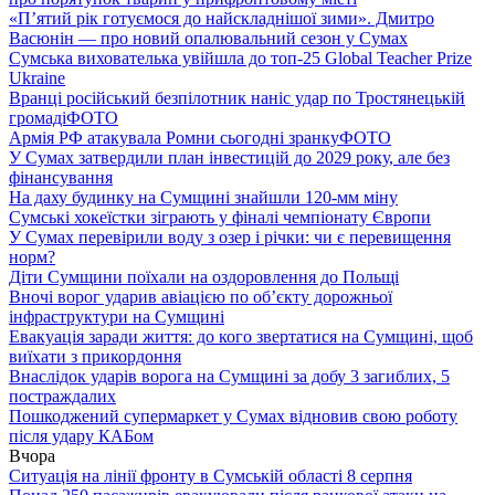
«П’ятий рік готуємося до найскладнішої зими». Дмитро
Васюнін — про новий опалювальний сезон у Сумах
Сумська вихователька увійшла до топ-25 Global Teacher Prize
Ukraine
Вранці російський безпілотник наніс удар по Тростянецькій
громаді
ФОТО
Армія РФ атакувала Ромни сьогодні зранку
ФОТО
У Сумах затвердили план інвестицій до 2029 року, але без
фінансування
На даху будинку на Сумщині знайшли 120-мм міну
Сумські хокеїстки зіграють у фіналі чемпіонату Європи
У Сумах перевірили воду з озер і річки: чи є перевищення
норм?
Діти Сумщини поїхали на оздоровлення до Польщі
Вночі ворог ударив авіацією по обʼєкту дорожньої
інфраструктури на Сумщині
Евакуація заради життя: до кого звертатися на Сумщині, щоб
виїхати з прикордоння
Внаслідок ударів ворога на Сумщині за добу 3 загиблих, 5
постраждалих
Пошкоджений супермаркет у Сумах відновив свою роботу
після удару КАБом
Вчора
Ситуація на лінії фронту в Сумській області 8 серпня