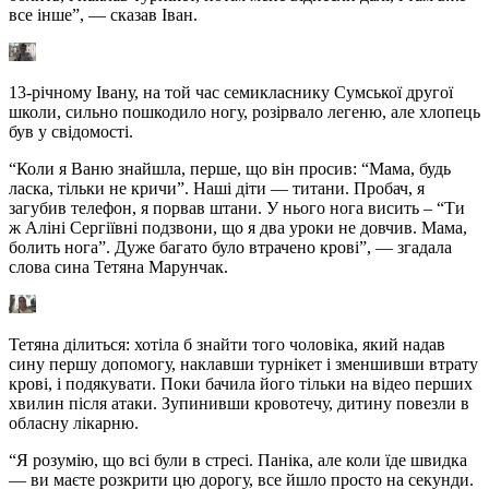
все інше”, — сказав Іван.
13-річному Івану, на той час семикласнику Сумської другої
школи, сильно пошкодило ногу, розірвало легеню, але хлопець
був у свідомості.
“Коли я Ваню знайшла, перше, що він просив: “Мама, будь
ласка, тільки не кричи”. Наші діти — титани. Пробач, я
загубив телефон, я порвав штани. У нього нога висить – “Ти
ж Аліні Сергіївні подзвони, що я два уроки не довчив. Мама,
болить нога”. Дуже багато було втрачено крові”, — згадала
слова сина Тетяна Марунчак.
Тетяна ділиться: хотіла б знайти того чоловіка, який надав
сину першу допомогу, наклавши турнікет і зменшивши втрату
крові, і подякувати. Поки бачила його тільки на відео перших
хвилин після атаки. Зупинивши кровотечу, дитину повезли в
обласну лікарню.
“Я розумію, що всі були в стресі. Паніка, але коли їде швидка
— ви маєте розкрити цю дорогу, все йшло просто на секунди.