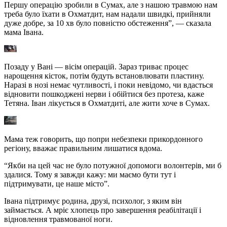
Першу операцію зробили в Сумах, але з нашою травмою нам
треба було їхати в Охматдит, нам надали швидкі, прийняли
дуже добре, за 10 хв було повністю обстеження”, — сказала
мама Івана.
Позаду у Вані — вісім операцій. Зараз триває процес
нарощення кісток, потім будуть встановлювати пластину.
Наразі в нозі немає чутливості, і поки невідомо, чи вдасться
відновити пошкоджені нерви і обійтися без протеза, каже
Тетяна. Іван лікується в Охматдиті, але жити хоче в Сумах.
Мама теж говорить, що попри небезпеки прикордонного
регіону, вважає правильним лишатися вдома.
“Якби на цей час не було потужної допомоги волонтерів, ми б
здалися. Тому я завжди кажу: ми маємо бути тут і
підтримувати, це наше місто”.
Івана підтримує родина, друзі, психолог, з яким він
займається. А мріє хлопець про завершення реабілітації і
відновлення травмованої ноги.