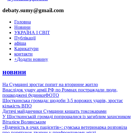
debaty.sumy@gmail.com
Головна
Новини
УКРАЇНА І СВІТ
Публікації
афіша
Карикатури
контакти
+
Додати новину
новини
На Сумщині зростає попит на вторинне житло
Внаслідок удару армії РФ по Ромнах постраждали люди,
пошкоджені будинки
ФОТО
Шосткинська громада: щодоби 3-5 ворожих ударів, зростає
кількість ВПО
Дитячі майданчики Сумщини кишать токсокарами
У Шосткинській громаді попрощалися із загиблим захисником
Віталієм Волянським
«Вдячність в очах пацієнтів»: сумська ветеринарка розповіла
про порятунок тварин у прифронтовому місті