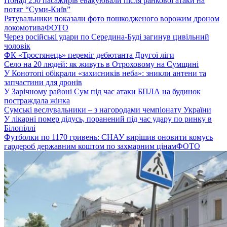
Понад 250 пасажирів евакуювали після ранкової атаки на
потяг “Суми-Київ”
Рятувальники показали фото пошкодженого ворожим дроном
локомотива
ФОТО
Через російські удари по Середина-Буді загинув цивільний
чоловік
ФК «Тростянець» переміг дебютанта Другої ліги
Село на 20 людей: як живуть в Отроховому на Сумщині
У Конотопі обікрали «захисників неба»: зникли антени та
запчастини для дронів
У Зарічному районі Сум під час атаки БПЛА на будинок
постраждала жінка
Сумські веслувальники – з нагородами чемпіонату України
У лікарні помер дідусь, поранений під час удару по ринку в
Білопіллі
Футболки по 1170 гривень: СНАУ вирішив оновити комусь
гардероб державним коштом по захмарним цінам
ФОТО