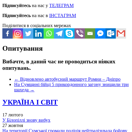
Підписуйтесь
на нас у
ТЕЛЕГРАМ
Підписуйтесь
на нас в
ІНСТАГРАМ
Поділитися в соціальних мережах
Опитування
Вибачте, в даний час не проводиться ніяких
опитувань.
←
Відновлено автобусний маршрут Ромни – Дніпро
На Сумщині бійці 5 прикордонного загону знищили три
шахеда
→
УКРАЇНА І СВІТ
17 лютого
У Білопіллі знову вибух
27 жовтня
На території Сумської громади поліція нейтралізувала бойову