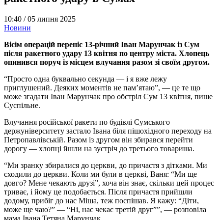
10:40 /
05 липня 2025
Новини
Вісім операцій переніс 13-річний Іван Марунчак із Сум
після ракетного удару 13 квітня по центру міста. Хлопець
опинився поруч із місцем влучання разом зі своїм другом.
“Просто одна буквально секунда — і я вже лежу
приглушений. Деяких моментів не пам’ятаю”, — це те що
може згадати Іван Марунчак про обстріл Сум 13 квітня, пише
Суспільне.
Влучання російської ракети по будівлі Сумського
держуніверситету застало Івана біля пішохідного переходу на
Петропавлівській. Разом із другом він збирався перейти
дорогу — хлопці йшли на зустріч до третього товариша.
“Ми зранку збиралися до церкви, до причастя з дітками. Ми
сходили до церкви. Коли ми були в церкві, Ваня: “Ми ще
довго? Мене чекають друзі”, хоча він знає, скільки цей процес
триває, і йому це подобається. Після причастя прийшли
додому, прибіг до нас Міша, теж поспішав. Я кажу: “Діти,
може ще чаю?” — “Ні, нас чекає третій друг””, — розповіла
мама Івана Тетяна Марунчак.