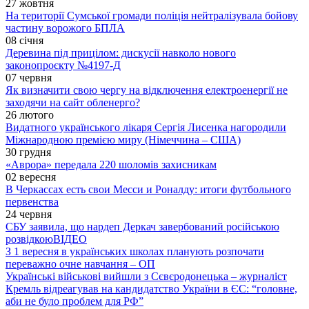
27 жовтня
На території Сумської громади поліція нейтралізувала бойову
частину ворожого БПЛА
08 січня
Деревина під прицілом: дискусії навколо нового
законопроєкту №4197-Д
07 червня
Як визначити свою чергу на відключення електроенергії не
заходячи на сайт обленерго?
26 лютого
Видатного українського лікаря Сергія Лисенка нагородили
Міжнародною премією миру (Німеччина – США)
30 грудня
«Аврора» передала 220 шоломів захисникам
02 вересня
В Черкассах есть свои Месси и Роналду: итоги футбольного
первенства
24 червня
СБУ заявила, що нардеп Деркач завербований російською
розвідкою
ВІДЕО
З 1 вересня в українських школах планують розпочати
переважно очне навчання – ОП
Українські військові вийшли з Сєвєродонецька – журналіст
Кремль відреагував на кандидатство України в ЄС: “головне,
аби не було проблем для РФ”