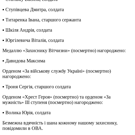
▪️ Ступівцева Дмитра, солдата
▪️ Титаренка Івана, старшого сержанта
▪️ Шкіля Андрія, солдата
▪️ Юргілевича Віталія, солдата
Медаллю «Захиснику Вітчизни» (посмертно) нагороджено:
▪️ Давидова Максима
Орденом «За військову службу Україні» (посмертно)
нагороджено:
▪️ Троня Сергія, старшого солдата
Орденом «Хрест Героя» (посмертно) та орденом «За
мужність» III ступеня (посмертно) нагороджено:
▪️ Волика Юрія, солдата
Безмежна вдячність і шана кожному нашому захиснику,
повідомили в ОВА.