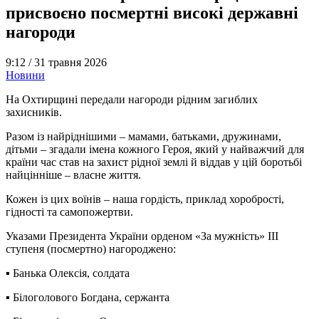
присвоєно посмертні високі державні
нагороди
9:12 /
31 травня 2026
Новини
На Охтирщині передали нагороди рідним загиблих
захисників.
Разом із найріднішими – мамами, батьками, дружинами,
дітьми – згадали імена кожного Героя, який у найважчий для
країни час став на захист рідної землі й віддав у цій боротьбі
найцінніше – власне життя.
Кожен із цих воїнів – наша гордість, приклад хоробрості,
гідності та самопожертви.
Указами Президента України орденом «За мужність» III
ступеня (посмертно) нагороджено:
▪️ Банька Олексія, солдата
▪️ Білоголового Богдана, сержанта