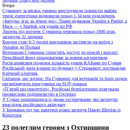
людина, серед них дитина
Вчора
Сумщину за місяць умовно знеструмили повністю майже
тричі: енергетики відновили понад 1,34 млн підключень
«Імпульс згас за лічені дні»: Трамп відмовив Україні в Patriot, а
Маск — у Starlink для ударів по РФ
Липень під вогнем: Сумщина пережила понад 1800 атак,
загинули 32 людини
Кордон став: 6,5 тисячі вантажівок застрягли на виїзді з
України до Польщі
Ветеранам Сумщини спростять доступ до пенсій і виплат:
Пенсійний фонд працюватиме за новим алгоритмом
Росія щомісяця подвоює кількість ударів КАБами по Сумам
Російський дрон вдарив по будинку у Стецьківці: постраждав
8-річний хлопчик
Світанок, що зцілює: На Сумщині для ветеранів та їхніх родин
організовують прогулянки на SUP-дошках
«П’ятий раз прилетіло». Російські безпілотники атакували
промислове підприємство в Охтирці
У Сумах попрощалися із двома сестричками, які загинули
внаслідок російського авіаудару
У Броварах під час ракетної атаки загинув Павло Шепіль із
Конотопа
23 полеглим героям з Охтирщини