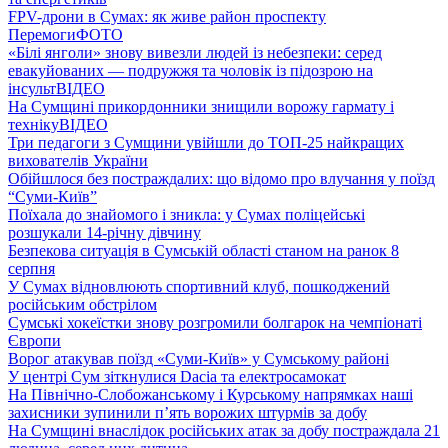
FPV-дрони в Сумах: як живе район проспекту
Перемоги
ФОТО
«Білі янголи» знову вивезли людей із небезпеки: серед
евакуйованих — подружжя та чоловік із підозрою на
інсульт
ВІДЕО
На Сумщині прикордонники знищили ворожу гармату і
техніку
ВІДЕО
Три педагоги з Сумщини увійшли до ТОП-25 найкращих
вихователів України
Обійшлося без постраждалих: що відомо про влучання у поїзд
“Суми-Київ”
Поїхала до знайомого і зникла: у Сумах поліцейські
розшукали 14-річну дівчину
Безпекова ситуація в Сумській області станом на ранок 8
серпня
У Сумах відновлюють спортивний клуб, пошкоджений
російським обстрілом
Сумські хокеїстки знову розгромили болгарок на чемпіонаті
Європи
Ворог атакував поїзд «Суми-Київ» у Сумському районі
У центрі Сум зіткнулися Dacia та електросамокат
На Північно-Слобожанському і Курському напрямках наші
захисники зупинили п’ять ворожих штурмів за добу
На Сумщині внаслідок російських атак за добу постраждала 21