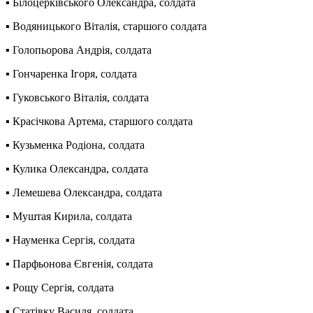
▪️ Білоцерківського Олександра, солдата
▪️ Водяницького Віталія, старшого солдата
▪️ Голопьорова Андрія, солдата
▪️ Гончаренка Ігоря, солдата
▪️ Гуковського Віталія, солдата
▪️ Красічкова Артема, старшого солдата
▪️ Кузьменка Родіона, солдата
▪️ Кулика Олександра, солдата
▪️ Лемешева Олександра, солдата
▪️ Муштая Кирила, солдата
▪️ Науменка Сергія, солдата
▪️ Парфьонова Євгенія, солдата
▪️ Рощу Сергія, солдата
▪️ Статівку Василя, солдата