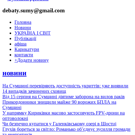
debaty.sumy@gmail.com
Головна
Новини
УКРАЇНА І СВІТ
Публікації
афіша
Карикатури
контакти
+
Додати новину
новини
На Сумщині перевіряють доступність укриттів: уже виявили
14 випадків зачинених сховищ
Від 15 серпня на Сумщині діятиме заборона на вилов раків
Прикордонники знищили майже 90 ворожих БПЛА на
Сумщині
У напрямку Кириківки масово застосовують FPV-дрони на
оптоволокні
Чи безпечно купатися у Галенківському озері в Шостці
Глухів бореться за світло: Романько об’єднує зусилля громади
та енергетиків