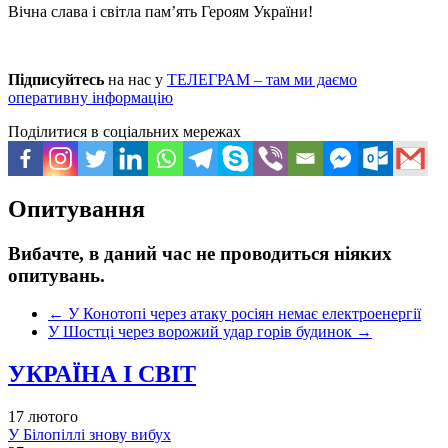
Вічна слава і світла памʼять Героям України!
Підписуйтесь
на нас у
ТЕЛЕГРАМ – там ми даємо
оперативну інформацію
Поділитися в соціальних мережах
Опитування
Вибачте, в даний час не проводиться ніяких
опитувань.
←
У Конотопі через атаку росіян немає електроенергії
У Шостці через ворожий удар горів будинок
→
УКРАЇНА І СВІТ
17 лютого
У Білопіллі знову вибух