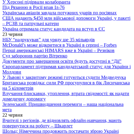
У Херсоні підірвали колаборанта
Під Рязанню в Росії впав Іл-76
Українська авіація завдала потужних ударів по росіянах
США надають $450 млн військової допомоги Україні, у пакеті
– РСЗВ та патрульні катери
Україна отримала статус кандидата на вступ в ЄС
23 червня
НБУ “надрукував” для уряду ще 35 мільярдів
McDonald’s може відкритися в Україні в серпні – Forbes
Перші американські HIMARS вже в Україні – Резніков
Суд заборонив партію Вітренко
Документи про завершення освіти будуть доступні в “Дії”
Європарламент підтримав кандидатський статус для України і
Молдови
У Львові у закритому режимі готуються судити Медведчука
Британська розвідка: сили РФ просунулися в бік Лисичанська
на 5 кілометрів
Влучання блискавки, утоплення, втрата свідомості: як надати
домедичну допомогу
Зеленський: Пришвидшення перемоги – наша національна
мета
22 червня
Вчителі з регіонів, де відновлять офлайн-навчання, мають
повернутися на роботу – Шкарлет
Шольц: Німеччина продовжить постачати зброю Україні