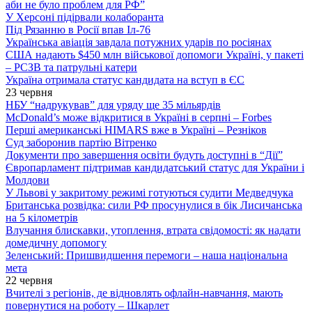
аби не було проблем для РФ”
У Херсоні підірвали колаборанта
Під Рязанню в Росії впав Іл-76
Українська авіація завдала потужних ударів по росіянах
США надають $450 млн військової допомоги Україні, у пакеті
– РСЗВ та патрульні катери
Україна отримала статус кандидата на вступ в ЄС
23 червня
НБУ “надрукував” для уряду ще 35 мільярдів
McDonald’s може відкритися в Україні в серпні – Forbes
Перші американські HIMARS вже в Україні – Резніков
Суд заборонив партію Вітренко
Документи про завершення освіти будуть доступні в “Дії”
Європарламент підтримав кандидатський статус для України і
Молдови
У Львові у закритому режимі готуються судити Медведчука
Британська розвідка: сили РФ просунулися в бік Лисичанська
на 5 кілометрів
Влучання блискавки, утоплення, втрата свідомості: як надати
домедичну допомогу
Зеленський: Пришвидшення перемоги – наша національна
мета
22 червня
Вчителі з регіонів, де відновлять офлайн-навчання, мають
повернутися на роботу – Шкарлет