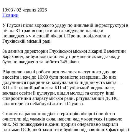
19:03 /
02 червня 2026
Новини
У Глухові після ворожого удару по цивільній інфраструктурі в
ніч на 31 травня оперативно ліквідували наслідки
пошкоджень у місцевій лікарні. Про це повідомили у
Глухівській міській раді.
За даними директорки Глухівської міської лікарні Валентини
Барахович, вибуховою хвилею у приміщеннях медзакладу
було пошкоджено та вибито 245 вікон.
Відновлювальні роботи розпочалися наступного дня ще
вдосвіта і вже до 16:00 були повністю завершені. До них
долучилися працівники комунальних підприємств міста —
КП «Тепловий район» та КП «Глухівський водоканал»,
заклади освіти й культури, відділ молоді та спорту, інші
співробітники апарату міської ради, рятувальники ДСНС,
волонтери та небайдужі жителі Глухова.
Станом на ранок понеділка територію лікарні повністю
очистили від уламків скла, навели лад у корпусах і навколо
них. Усі пошкоджені віконні прорізи оперативно закрили
плитами ОСБ, щоб захистити будівлю від зовнішніх факторів і