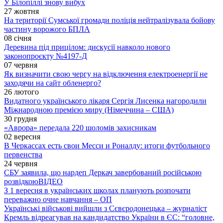
У Білопіллі знову вибух
27 жовтня
На території Сумської громади поліція нейтралізувала бойову
частину ворожого БПЛА
08 січня
Деревина під прицілом: дискусії навколо нового
законопроєкту №4197-Д
07 червня
Як визначити свою чергу на відключення електроенергії не
заходячи на сайт обленерго?
26 лютого
Видатного українського лікаря Сергія Лисенка нагородили
Міжнародною премією миру (Німеччина – США)
30 грудня
«Аврора» передала 220 шоломів захисникам
02 вересня
В Черкассах есть свои Месси и Роналду: итоги футбольного
первенства
24 червня
СБУ заявила, що нардеп Деркач завербований російською
розвідкою
ВІДЕО
З 1 вересня в українських школах планують розпочати
переважно очне навчання – ОП
Українські військові вийшли з Сєвєродонецька – журналіст
Кремль відреагував на кандидатство України в ЄС: “головне,