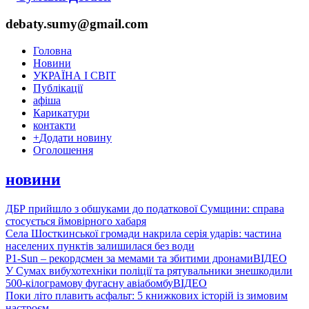
debaty.sumy@gmail.com
Головна
Новини
УКРАЇНА І СВІТ
Публікації
афіша
Карикатури
контакти
+
Додати новину
Оголошення
новини
ДБР прийшло з обшуками до податкової Сумщини: справа
стосується ймовірного хабаря
Села Шосткинської громади накрила серія ударів: частина
населених пунктів залишилася без води
P1-Sun – рекордсмен за мемами та збитими дронами
ВІДЕО
У Сумах вибухотехніки поліції та рятувальники знешкодили
500-кілограмову фугасну авіабомбу
ВІДЕО
Поки літо плавить асфальт: 5 книжкових історій із зимовим
настроєм