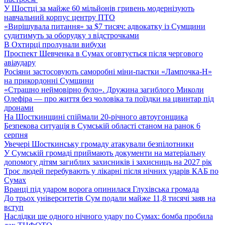
У Шостці за майже 60 мільйонів гривень модернізують
навчальний корпус центру ПТО
«Вирішувала питання» за $7 тисяч: адвокатку із Сумщини
судитимуть за оборудку з відстрочками
В Охтирці пролунали вибухи
Проспект Шевченка в Сумах оговтується після чергового
авіаудару
Росіяни застосовують саморобні міни-пастки «Лампочка-Н»
на прикордонні Сумщини
«Страшно неймовірно було». Дружина загиблого Миколи
Олефіра — про життя без чоловіка та поїздки на цвинтар під
дронами
На Шосткинщині спіймали 20-річного автоугонщика
Безпекова ситуація в Сумській області станом на ранок 6
серпня
Увечері Шосткинську громаду атакували безпілотники
У Сумській громаді приймають документи на матеріальну
допомогу дітям загиблих захисників і захисниць на 2027 рік
Троє людей перебувають у лікарні після нічних ударів КАБ по
Сумах
Вранці під ударом ворога опинилася Глухівська громада
До трьох університетів Сум подали майже 11,8 тисячі заяв на
вступ
Наслідки ще одного нічного удару по Сумах: бомба пробила