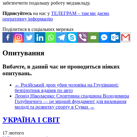
забезпечити подальшу роботу медзакладу.
Підписуйтесь
на нас у
ТЕЛЕГРАМ – там ми даємо
оперативну інформацію
Поділитися в соціальних мережах
Опитування
Вибачте, в даний час не проводиться ніяких
опитувань.
←
Російський дрон убив чоловіка на Глухівщині:
безпілотник вдарив по авто
Леонід Ніколаєнко: Спортивна спадщина Володимира
Голубничого — це міцний фундамент для виховання
молоді та розвитку спорту в Сумах
→
УКРАЇНА І СВІТ
17 лютого