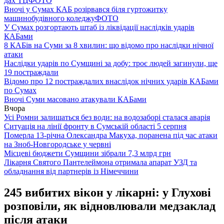
дах ТЦ
ФОТО
Вночі у Сумах КАБ розірвався біля гуртожитку
машинобудівного коледжу
ФОТО
У Сумах розгортають штаб із ліквідації наслідків ударів
КАБами
8 КАБів на Суми за 8 хвилин: що відомо про наслідки нічної
атаки
Наслідки ударів по Сумщині за добу: троє людей загинули, ще
19 постраждали
Відомо про 12 постраждалих внаслідок нічних ударів КАБами
по Сумах
Вночі Суми масовано атакували КАБами
Вчора
Усі Ромни залишаться без води: на водозаборі сталася аварія
Ситуація на лінії фронту в Сумській області 5 серпня
Померла 13-річна Олександра Макуха, поранена під час атаки
на Зноб-Новгородське у червні
Місцеві бюджети Сумщини зібрали 7,3 млрд грн
Лікарня Святого Пантелеймона отримала апарат УЗД та
обладнання від партнерів із Німеччини
245 вибитих вікон у лікарні: у Глухові
розповіли, як відновлювали медзаклад
після атаки