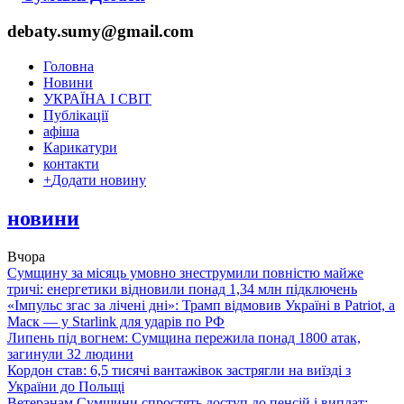
debaty.sumy@gmail.com
Головна
Новини
УКРАЇНА І СВІТ
Публікації
афіша
Карикатури
контакти
+
Додати новину
новини
Вчора
Сумщину за місяць умовно знеструмили повністю майже
тричі: енергетики відновили понад 1,34 млн підключень
«Імпульс згас за лічені дні»: Трамп відмовив Україні в Patriot, а
Маск — у Starlink для ударів по РФ
Липень під вогнем: Сумщина пережила понад 1800 атак,
загинули 32 людини
Кордон став: 6,5 тисячі вантажівок застрягли на виїзді з
України до Польщі
Ветеранам Сумщини спростять доступ до пенсій і виплат: