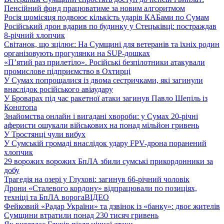
Пенсійний фонд працюватиме за новим алгоритмом
Росія щомісяця подвоює кількість ударів КАБами по Сумам
Російський дрон вдарив по будинку у Стецьківці: постраждав
8-річний хлопчик
Світанок, що зцілює: На Сумщині для ветеранів та їхніх родин
організовують прогулянки на SUP-дошках
«П’ятий раз прилетіло». Російські безпілотники атакували
промислове підприємство в Охтирці
У Сумах попрощалися із двома сестричками, які загинули
внаслідок російського авіаудару
У Броварах під час ракетної атаки загинув Павло Шепіль із
Конотопа
Знайомства онлайн і вигадані хвороби: у Сумах 20-річні
аферисти ошукали військових на понад мільйон гривень
У Тростянці чули вибух
У Сумській громаді внаслідок удару FPV-дрона поранений
хлопчик
29 ворожих ворожих БпЛА збили сумські прикордонники за
добу
Трагедія на озері у Глухові: загинув 66-річний чоловік
Дрони «Сталевого кордону» відпрацювали по позиціях,
техніці та БпЛА ворога
ВІДЕО
Фейковий «Радар України» та дзвінок із «банку»: двоє жителів
Сумщини втратили понад 230 тисяч гривень