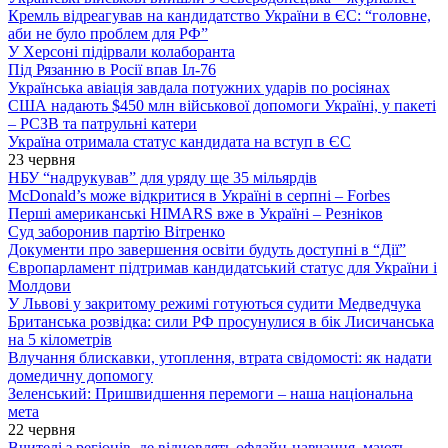
Кремль відреагував на кандидатство України в ЄС: “головне,
аби не було проблем для РФ”
У Херсоні підірвали колаборанта
Під Рязанню в Росії впав Іл-76
Українська авіація завдала потужних ударів по росіянах
США надають $450 млн військової допомоги Україні, у пакеті
– РСЗВ та патрульні катери
Україна отримала статус кандидата на вступ в ЄС
23 червня
НБУ “надрукував” для уряду ще 35 мільярдів
McDonald’s може відкритися в Україні в серпні – Forbes
Перші американські HIMARS вже в Україні – Резніков
Суд заборонив партію Вітренко
Документи про завершення освіти будуть доступні в “Дії”
Європарламент підтримав кандидатський статус для України і
Молдови
У Львові у закритому режимі готуються судити Медведчука
Британська розвідка: сили РФ просунулися в бік Лисичанська
на 5 кілометрів
Влучання блискавки, утоплення, втрата свідомості: як надати
домедичну допомогу
Зеленський: Пришвидшення перемоги – наша національна
мета
22 червня
Вчителі з регіонів, де відновлять офлайн-навчання, мають