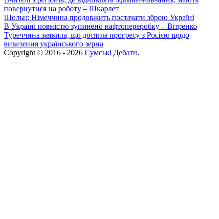
повернутися на роботу – Шкарлет
Шольц: Німеччина продовжить постачати зброю Україні
В Україні повністю зупинено нафтопереробку – Вітренко
Туреччина заявила, що досягла прогресу з Росією щодо
вивезення українського зерна
Copyright © 2016 - 2026
Сумські Дебати
.