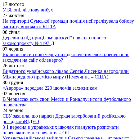
17 лютого
У Білопіллі знову вибух
27 жовтня
На території Сумської громади поліція нейтралізувала бойову
частину ворожого БПЛА
08 січня
Деревина під прицілом: дискусії навколо нового
законопроєкту №4197-Д
07 червня
Як визначити свою чергу на відключення електроенергії не
заходячи на сайт обленерго?
26 лютого
Видатного українського лікаря Сергія Лисенка нагородили
Міжнародною премією миру (Німеччина – США)
30 грудня
«Аврора» передала 220 шоломів захисникам
02 вересня
В Черкассах есть свои Месси и Роналду: итоги футбольного
первенства
24 червня
СБУ заявила, що нардеп Деркач завербований російською
розвідкою
ВІДЕО
З 1 вересня в українських школах планують розпочати
переважно очне навчання – ОП
Українські військові вийшли з Сєвєродонецька – журналіст