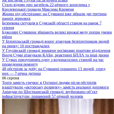
Як виглядає Глухів після нічної атаки
Стало відомо про загибель 22-річного захисника з
Кролевецької громади Максима Кременя
Жнива під обстрілами: на Сумщині вже зібрали дві третини
ранніх зернових
Безпекова ситуація в Сумській області станом на ранок 7
серпня
Бджолярі Сумщини збирають великі врожаї меду попри умови
війни
У Білопільській громаді ворог атакував безпілотником людей
на ринку: 10 постраждалих
У Глухівській громаді знищене росіянами поштове відділення
Вночі Суми атакували КАБи, реактивні БПЛА та інші дрони
У Сумах призупинять одну з водонасосних станцій на час
проведення ремонту
48 обстрілів за добу: на Сумщині поранено 13 людей, серед
них — 7-річна дитина
06 серпня
Театр замість гречки: в Охтирці людям після обстрілів
влаштували «акторську розрядку» замість реальної допомоги
Авіаудар по Шосткинській громаді: зруйновано об’єкт
інфраструктури, поранений 57-річний чоловік