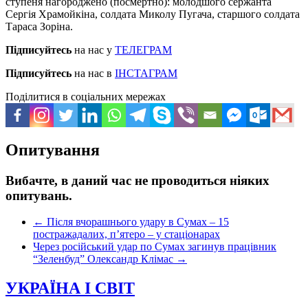
ступеня нагороджено (посмертно): молодшого сержанта
Сергія Храмойкіна, солдата Миколу Пугача, старшого солдата
Тараса Зоріна.
Підписуйтесь
на нас у
ТЕЛЕГРАМ
Підписуйтесь
на нас в
ІНСТАГРАМ
Поділитися в соціальних мережах
Опитування
Вибачте, в даний час не проводиться ніяких
опитувань.
←
Після вчорашнього удару в Сумах – 15
постражадалих, п’ятеро – у стаціонарах
Через російський удар по Сумах загинув працівник
“Зеленбуд” Олександр Клімас
→
УКРАЇНА І СВІТ