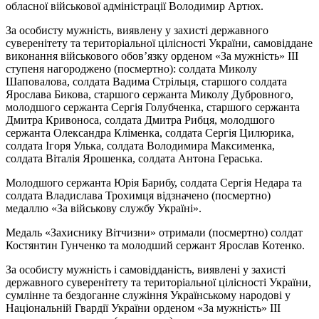
обласної військової адміністрації Володимир Артюх.
За особисту мужність, виявлену у захисті державного
суверенітету та територіальної цілісності України, самовіддане
виконання військового обов’язку орденом «За мужність» IIІ
ступеня нагороджено (посмертно): солдата Миколу
Шаповалова, солдата Вадима Стрільця, старшого солдата
Ярослава Бикова, старшого сержанта Миколу Дубровного,
молодшого сержанта Сергія Голубченка, старшого сержанта
Дмитра Кривоноса, солдата Дмитра Рибця, молодшого
сержанта Олександра Кліменка, солдата Сергія Цилюрика,
солдата Ігоря Улька, солдата Володимира Максименка,
солдата Віталія Ярошенка, солдата Антона Гераська.
Молодшого сержанта Юрія Барибу, солдата Сергія Недара та
солдата Владислава Трохимця відзначено (посмертно)
медаллю «За військову службу Україні».
Медаль «Захиснику Вітчизни» отримали (посмертно) солдат
Костянтин Гунченко та молодший сержант Ярослав Котенко.
За особисту мужність і самовідданість, виявлені у захисті
державного суверенітету та територіальної цілісності України,
сумлінне та бездоганне служіння Українському народові у
Національній Гвардії України орденом «За мужність» IIІ