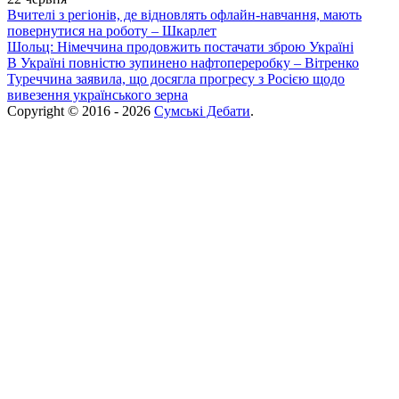
Вчителі з регіонів, де відновлять офлайн-навчання, мають
повернутися на роботу – Шкарлет
Шольц: Німеччина продовжить постачати зброю Україні
В Україні повністю зупинено нафтопереробку – Вітренко
Туреччина заявила, що досягла прогресу з Росією щодо
вивезення українського зерна
Copyright © 2016 - 2026
Сумські Дебати
.