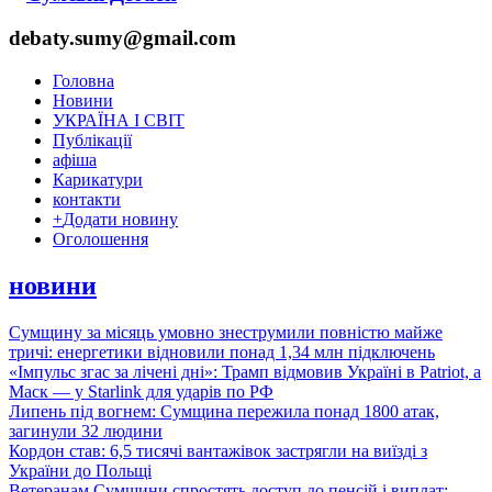
debaty.sumy@gmail.com
Головна
Новини
УКРАЇНА І СВІТ
Публікації
афіша
Карикатури
контакти
+
Додати новину
Оголошення
новини
Сумщину за місяць умовно знеструмили повністю майже
тричі: енергетики відновили понад 1,34 млн підключень
«Імпульс згас за лічені дні»: Трамп відмовив Україні в Patriot, а
Маск — у Starlink для ударів по РФ
Липень під вогнем: Сумщина пережила понад 1800 атак,
загинули 32 людини
Кордон став: 6,5 тисячі вантажівок застрягли на виїзді з
України до Польщі
Ветеранам Сумщини спростять доступ до пенсій і виплат: