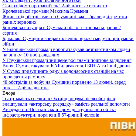
Як виглядає Глухів після нічної атаки
Стало відомо про загибель 22-річного захисника з
Кролевецької громади Максима Кременя
Жнива під обстрілами: на Сумщині вже зібрали дві третини
ранніх зернових
Безпекова ситуація в Сумській області станом на ранок 7
серпня
Бджолярі Сумщини збирають великі врожаї меду попри умови
війни
У Білопільській громаді ворог атакував безпілотником людей
на ринку: 10 постраждалих
У Глухівській громаді знищене росіянами поштове відділення
Вночі Суми атакували КАБи, реактивні БПЛА та інші дрони
У Сумах призупинять одну з водонасосних станцій на час
проведення ремонту
48 обстрілів за добу: на Сумщині поранено 13 людей, серед
них — 7-річна дитина
Вчора
Театр замість гречки: в Охтирці людям після обстрілів
влаштували «акторську розрядку» замість реальної допомоги
Авіаудар по Шосткинській громаді: зруйновано об’єкт
інфраструктури, поранений 57-річний чоловік