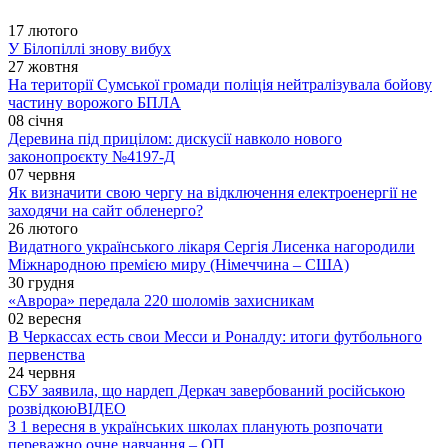
17 лютого
У Білопіллі знову вибух
27 жовтня
На території Сумської громади поліція нейтралізувала бойову
частину ворожого БПЛА
08 січня
Деревина під прицілом: дискусії навколо нового
законопроєкту №4197-Д
07 червня
Як визначити свою чергу на відключення електроенергії не
заходячи на сайт обленерго?
26 лютого
Видатного українського лікаря Сергія Лисенка нагородили
Міжнародною премією миру (Німеччина – США)
30 грудня
«Аврора» передала 220 шоломів захисникам
02 вересня
В Черкассах есть свои Месси и Роналду: итоги футбольного
первенства
24 червня
СБУ заявила, що нардеп Деркач завербований російською
розвідкою
ВІДЕО
З 1 вересня в українських школах планують розпочати
переважно очне навчання – ОП