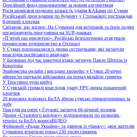
Пенсійний фонд працюватиме за новим алгоритмом
Росія щомісяця подвоює кількість ударів КАБами по Сумам
Російський дрон вдарив по будинку у Стецьківці: постраждав
8-річний хлопчик
Світанок, що зцілює: На Сумщині для ветеранів та їхніх родин
організовують прогулянки на SUP-дошках
«П’ятий раз прилетіло». Російські безпілотники атакували
промислове підприємство в Охтирці
У Сумах попрощалися із двома сестричками, які загинули
внаслідок російського авіаудару
У Броварах під час ракетної атаки загинув Павло Шепіль із
Конотопа
Знайомства онлайн і вигадані хвороби: у Сумах 20-річні
аферисти ошукали військових на понад мільйон гривень
У Тростянці чули вибух
У Сумській громаді внаслідок удару FPV-дрона поранений
хлопчик
29 ворожих ворожих БпЛА збили сумські прикордонники за
добу
Трагедія на озері у Глухові: загинув 66-річний чоловік
Дрони «Сталевого кордону» відпрацювали по позиціях,
техніці та БпЛА ворога
ВІДЕО
Фейковий «Радар України» та дзвінок із «банку»: двоє жителів
Сумщини втратили понад 230 тисяч гривень