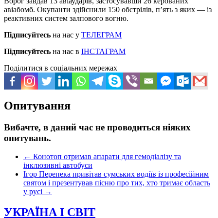
Ворог завдав 13 авіаударів, застосувавши 26 керованих
авіабомб. Окупанти здійснили 150 обстрілів, п’ять з яких — із
реактивних систем залпового вогню.
Підписуйтесь
на нас у
ТЕЛЕГРАМ
Підписуйтесь
на нас в
ІНСТАГРАМ
Поділитися в соціальних мережах
Опитування
Вибачте, в даний час не проводиться ніяких
опитувань.
←
Конотоп отримав апарати для гемодіалізу та
інклюзивні автобуси
Ігор Перепека привітав сумських водіїв із професійним
святом і презентував пісню про тих, хто тримає область
у русі
→
УКРАЇНА І СВІТ