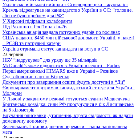
Українські військові вийшли з Сєвєродонецька – журналіст
Кремль відреагував на кандидатство України в ЄС: “головне,
аби не було проблем для РФ”
У Херсоні підірвали колаборанта
Під Рязанню в Росії впав Іл-76
Українська авіація завдала потужних ударів по росіянах
США надають $450 млн військової допомоги Україні, у пакеті
– РСЗВ та патрульні катери
Україна отримала статус кандидата на вступ в ЄС
23 червня
НБУ “надрукував” для уряду ще 35 мільярдів
McDonald’s може відкритися в Україні в серпні – Forbes
Перші американські HIMARS вже в Україні – Резніков
Суд заборонив партію Вітренко
Документи про завершення освіти будуть доступні в “Дії”
Європарламент підтримав кандидатський статус для України і
Молдови
У Львові у закритому режимі готуються судити Медведчука
Британська розвідка: сили РФ просунулися в бік Лисичанська
на 5 кілометрів
Влучання блискавки, утоплення, втрата свідомості: як надати
домедичну допомогу
Зеленський: Пришвидшення перемоги – наша національна
мета
22 червня