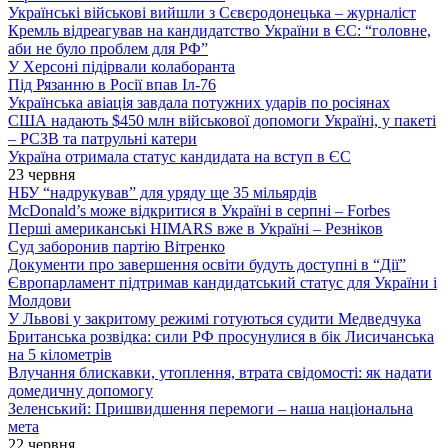
Українські військові вийшли з Сєвєродонецька – журналіст
Кремль відреагував на кандидатство України в ЄС: “головне,
аби не було проблем для РФ”
У Херсоні підірвали колаборанта
Під Рязанню в Росії впав Іл-76
Українська авіація завдала потужних ударів по росіянах
США надають $450 млн військової допомоги Україні, у пакеті
– РСЗВ та патрульні катери
Україна отримала статус кандидата на вступ в ЄС
23 червня
НБУ “надрукував” для уряду ще 35 мільярдів
McDonald’s може відкритися в Україні в серпні – Forbes
Перші американські HIMARS вже в Україні – Резніков
Суд заборонив партію Вітренко
Документи про завершення освіти будуть доступні в “Дії”
Європарламент підтримав кандидатський статус для України і
Молдови
У Львові у закритому режимі готуються судити Медведчука
Британська розвідка: сили РФ просунулися в бік Лисичанська
на 5 кілометрів
Влучання блискавки, утоплення, втрата свідомості: як надати
домедичну допомогу
Зеленський: Пришвидшення перемоги – наша національна
мета
22 червня