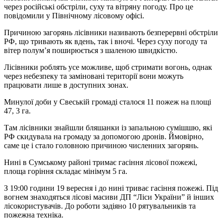
через російські обстріли, суху та вітряну погоду. Про це
повідомили у Північному лісовому офісі.
Причиною загорянь лісівники називають безперервні обстріли
РФ, що тривають як вдень, так і вночі. Через суху погоду та
вітер полум’я поширюється з шаленою швидкістю.
Лісівники роблять усе можливе, щоб стримати вогонь, однак
через небезпеку та заміновані території вони можуть
працювати лише в доступних зонах.
Минулої доби у Свеській громаді сталося 11 пожеж на площі
47, 3 га.
Там лісівники знайшли бляшанки із запальною сумішшю, які
РФ скидувала на громаду за допомогою дронів. Ймовірно,
саме це і стало головною причиною численних загорянь.
Нині в Сумському районі тримає гасіння лісової пожежі,
площа горіння складає мінімум 5 га.
З 19:00 години 19 вересня і до нині триває гасіння пожежі. Під
вогнем знаходяться лісові масиви ДП “Ліси України” й інших
лісокористувачів. До роботи задіяно 10 рятувальників та
пожежна техніка.