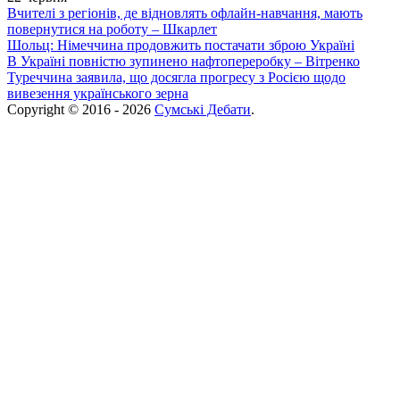
Вчителі з регіонів, де відновлять офлайн-навчання, мають
повернутися на роботу – Шкарлет
Шольц: Німеччина продовжить постачати зброю Україні
В Україні повністю зупинено нафтопереробку – Вітренко
Туреччина заявила, що досягла прогресу з Росією щодо
вивезення українського зерна
Copyright © 2016 - 2026
Сумські Дебати
.