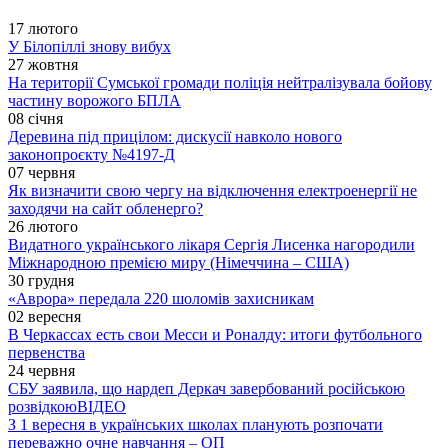
17 лютого
У Білопіллі знову вибух
27 жовтня
На території Сумської громади поліція нейтралізувала бойову
частину ворожого БПЛА
08 січня
Деревина під прицілом: дискусії навколо нового
законопроєкту №4197-Д
07 червня
Як визначити свою чергу на відключення електроенергії не
заходячи на сайт обленерго?
26 лютого
Видатного українського лікаря Сергія Лисенка нагородили
Міжнародною премією миру (Німеччина – США)
30 грудня
«Аврора» передала 220 шоломів захисникам
02 вересня
В Черкассах есть свои Месси и Роналду: итоги футбольного
первенства
24 червня
СБУ заявила, що нардеп Деркач завербований російською
розвідкою
ВІДЕО
З 1 вересня в українських школах планують розпочати
переважно очне навчання – ОП