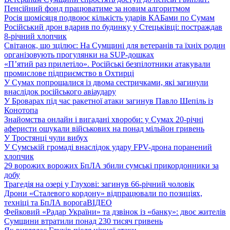
Пенсійний фонд працюватиме за новим алгоритмом
Росія щомісяця подвоює кількість ударів КАБами по Сумам
Російський дрон вдарив по будинку у Стецьківці: постраждав
8-річний хлопчик
Світанок, що зцілює: На Сумщині для ветеранів та їхніх родин
організовують прогулянки на SUP-дошках
«П’ятий раз прилетіло». Російські безпілотники атакували
промислове підприємство в Охтирці
У Сумах попрощалися із двома сестричками, які загинули
внаслідок російського авіаудару
У Броварах під час ракетної атаки загинув Павло Шепіль із
Конотопа
Знайомства онлайн і вигадані хвороби: у Сумах 20-річні
аферисти ошукали військових на понад мільйон гривень
У Тростянці чули вибух
У Сумській громаді внаслідок удару FPV-дрона поранений
хлопчик
29 ворожих ворожих БпЛА збили сумські прикордонники за
добу
Трагедія на озері у Глухові: загинув 66-річний чоловік
Дрони «Сталевого кордону» відпрацювали по позиціях,
техніці та БпЛА ворога
ВІДЕО
Фейковий «Радар України» та дзвінок із «банку»: двоє жителів
Сумщини втратили понад 230 тисяч гривень