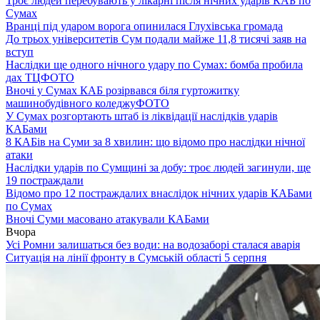
Троє людей перебувають у лікарні після нічних ударів КАБ по
Сумах
Вранці під ударом ворога опинилася Глухівська громада
До трьох університетів Сум подали майже 11,8 тисячі заяв на
вступ
Наслідки ще одного нічного удару по Сумах: бомба пробила
дах ТЦ
ФОТО
Вночі у Сумах КАБ розірвався біля гуртожитку
машинобудівного коледжу
ФОТО
У Сумах розгортають штаб із ліквідації наслідків ударів
КАБами
8 КАБів на Суми за 8 хвилин: що відомо про наслідки нічної
атаки
Наслідки ударів по Сумщині за добу: троє людей загинули, ще
19 постраждали
Відомо про 12 постраждалих внаслідок нічних ударів КАБами
по Сумах
Вночі Суми масовано атакували КАБами
Вчора
Усі Ромни залишаться без води: на водозаборі сталася аварія
Ситуація на лінії фронту в Сумській області 5 серпня