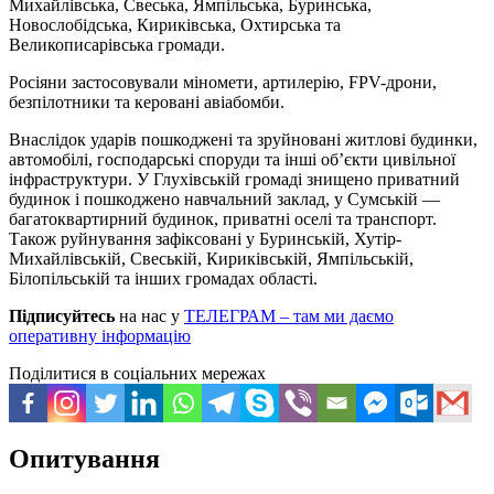
Михайлівська, Свеська, Ямпільська, Буринська,
Новослобідська, Кириківська, Охтирська та
Великописарівська громади.
Росіяни застосовували міномети, артилерію, FPV-дрони,
безпілотники та керовані авіабомби.
Внаслідок ударів пошкоджені та зруйновані житлові будинки,
автомобілі, господарські споруди та інші об’єкти цивільної
інфраструктури. У Глухівській громаді знищено приватний
будинок і пошкоджено навчальний заклад, у Сумській —
багатоквартирний будинок, приватні оселі та транспорт.
Також руйнування зафіксовані у Буринській, Хутір-
Михайлівській, Свеській, Кириківській, Ямпільській,
Білопільській та інших громадах області.
Підписуйтесь
на нас у
ТЕЛЕГРАМ – там ми даємо
оперативну інформацію
Поділитися в соціальних мережах
Опитування