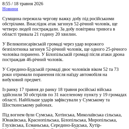
8:55 /
18 травня 2026
Новини
Сумщина пережила чергову важку добу під російськими
обстрілами. Внаслідок атак загинув 52-річний чоловік, ще
четверо людей постраждали. За добу повітряна тривога в
області тривала 21 годину 20 хвилин.
У Великописарівській громаді через удар ворожого
безпілотника загинув 52-річний чоловік, ще одного 25-річного
чоловіка поранено. У Білопільській громаді після атаки дрона
постраждав 46-річний чоловік.
У Середино-Будській громаді двоє чоловіків віком 52 та 73
роки отримали поранення після наїзду автомобіля на
вибуховий предмет.
Із ранку 17 травня до ранку 18 травня російські війська
здійснили 50 обстрілів по 31 населеному пункту у 19 громадах
області. Найбільше ударів зафіксували у Сумському та
Шосткинському районах.
Під вогнем були Сумська, Хотінська, Миколаївська сільська,
Юнаківська, Краснопільська, Білопільська, Миропільська,
Глухівська, Есманьська, Середино-Будська, Хутір-