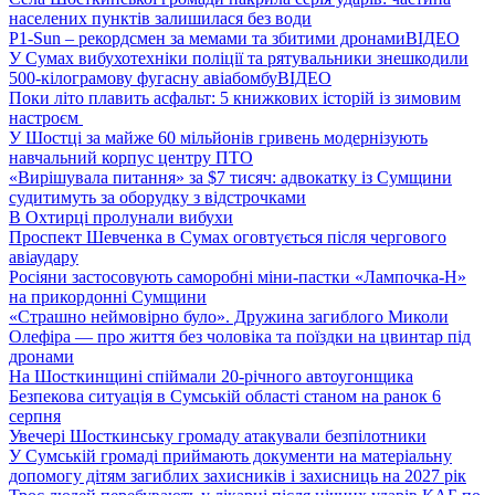
населених пунктів залишилася без води
P1-Sun – рекордсмен за мемами та збитими дронами
ВІДЕО
У Сумах вибухотехніки поліції та рятувальники знешкодили
500-кілограмову фугасну авіабомбу
ВІДЕО
Поки літо плавить асфальт: 5 книжкових історій із зимовим
настроєм
У Шостці за майже 60 мільйонів гривень модернізують
навчальний корпус центру ПТО
«Вирішувала питання» за $7 тисяч: адвокатку із Сумщини
судитимуть за оборудку з відстрочками
В Охтирці пролунали вибухи
Проспект Шевченка в Сумах оговтується після чергового
авіаудару
Росіяни застосовують саморобні міни-пастки «Лампочка-Н»
на прикордонні Сумщини
«Страшно неймовірно було». Дружина загиблого Миколи
Олефіра — про життя без чоловіка та поїздки на цвинтар під
дронами
На Шосткинщині спіймали 20-річного автоугонщика
Безпекова ситуація в Сумській області станом на ранок 6
серпня
Увечері Шосткинську громаду атакували безпілотники
У Сумській громаді приймають документи на матеріальну
допомогу дітям загиблих захисників і захисниць на 2027 рік