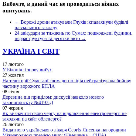
Вибачте, в даний час не проводиться ніяких
опитувань.
←
Ворожі дрони атакували Глухів: спалахнули будівлі
навчального закладу
24 авіаудари за тиждень по Сумах: пошкоджені будинки,
інфраструктура та десятки авто
→
УКРАЇНА І СВІТ
17 лютого
У Білопіллі знову вибух
27 жовтня
На території Сумської громади поліція нейтралізувала бойову
частину ворожого БПЛА
08 січня
Деревина під прицілом: дискусії навколо нового
законопроєкту №4197-Д
07 червня
Як визначити свою чергу на відключення електроенергії не
заходячи на сайт обленерго?
26 лютого
Видатного українського лікаря Сергія Лисенка нагородили
Міжнародною премією миру (Німеччина – США)