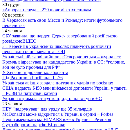
30 грудня
«Аврора» передала 220 шоломів захисникам
02 вересня
В Черкассах есть свои Месси и Роналду: итоги футбольного
первенства
24 червня
СБУ заявила, що нардеп Деркач завербований російською
розвідкою
ВІДЕО
З 1 вересня в українських школах планують розпочати
переважно очне навчання – ОП
Українські військові вийшли з Сєвєродонецька – журналіст
Кремль відреагував на кандидатство України в ЄС: “головне,
аби не було проблем для РФ”
У Херсоні підірвали колаборанта
Під Рязанню в Росії впав Іл-76
Українська авіація завдала потужних ударів по росіянах
США надають $450 млн військової допомоги Україні, у пакеті
– РСЗВ та патрульні катери
Україна отримала статус кандидата на вступ в ЄС
23 червня
НБУ “надрукував” для уряду ще 35 мільярдів
McDonald’s може відкритися в Україні в серпні – Forbes
Перші американські HIMARS вже в Україні – Резніков
Суд заборонив партію Вітренко
Документи про завершення освіти будуть доступні в “Дії”