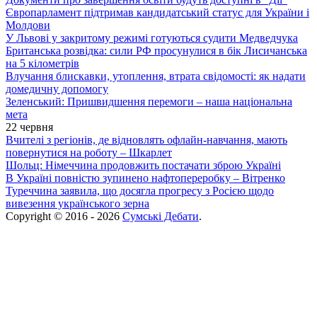
Європарламент підтримав кандидатський статус для України і
Молдови
У Львові у закритому режимі готуються судити Медведчука
Британська розвідка: сили РФ просунулися в бік Лисичанська
на 5 кілометрів
Влучання блискавки, утоплення, втрата свідомості: як надати
домедичну допомогу
Зеленський: Пришвидшення перемоги – наша національна
мета
22 червня
Вчителі з регіонів, де відновлять офлайн-навчання, мають
повернутися на роботу – Шкарлет
Шольц: Німеччина продовжить постачати зброю Україні
В Україні повністю зупинено нафтопереробку – Вітренко
Туреччина заявила, що досягла прогресу з Росією щодо
вивезення українського зерна
Copyright © 2016 - 2026
Сумські Дебати
.