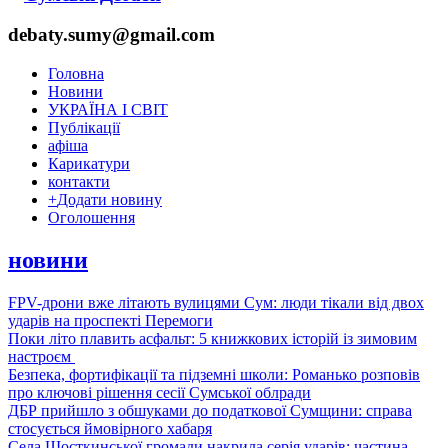
debaty.sumy@gmail.com
Головна
Новини
УКРАЇНА І СВІТ
Публікації
афіша
Карикатури
контакти
+
Додати новину
Оголошення
новини
FPV-дрони вже літають вулицями Сум: люди тікали від двох
ударів на проспекті Перемоги
Поки літо плавить асфальт: 5 книжкових історій із зимовим
настроєм
Безпека, фортифікації та підземні школи: Романько розповів
про ключові рішення сесії Сумської облради
ДБР прийшло з обшуками до податкової Сумщини: справа
стосується ймовірного хабаря
Села Шосткинської громади накрила серія ударів: частина