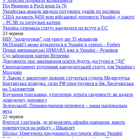
У Херсоні підірвали колаборанта
Під Рязанню в Росії впав Іл-76
Українська авіація завдала потужних ударів по росіянах
США надають $450 млн військової допомоги Україні, у пакеті
– РСЗВ та патрульні катери
Україна отримала статус кандидата на вступ в ЄС
23 червня
НБУ “надрукував” для уряду ще 35 мільярдів
McDonald’s може відкритися в Україні в серпні – Forbes
Перші американські HIMARS вже в Україні – Резніков
Суд заборонив партію Вітренко
Документи про завершення освіти будуть доступні в “Дії”
Європарламент підтримав кандидатський статус для України і
Молдови
У Львові у закритому режимі готуються судити Медведчука
Британська розвідка: сили РФ просунулися в бік Лисичанська
на 5 кілометрів
Влучання блискавки, утоплення, втрата свідомості: як надати
домедичну допомогу
Зеленський: Пришвидшення перемоги – наша національна
мета
22 червня
Вчителі з регіонів, де відновлять офлайн-навчання, мають
повернутися на роботу – Шкарлет
Шольц: Німеччина продовжить постачати зброю Україні