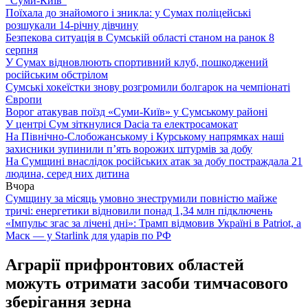
“Суми-Київ”
Поїхала до знайомого і зникла: у Сумах поліцейські
розшукали 14-річну дівчину
Безпекова ситуація в Сумській області станом на ранок 8
серпня
У Сумах відновлюють спортивний клуб, пошкоджений
російським обстрілом
Сумські хокеїстки знову розгромили болгарок на чемпіонаті
Європи
Ворог атакував поїзд «Суми-Київ» у Сумському районі
У центрі Сум зіткнулися Dacia та електросамокат
На Північно-Слобожанському і Курському напрямках наші
захисники зупинили п’ять ворожих штурмів за добу
На Сумщині внаслідок російських атак за добу постраждала 21
людина, серед них дитина
Вчора
Сумщину за місяць умовно знеструмили повністю майже
тричі: енергетики відновили понад 1,34 млн підключень
«Імпульс згас за лічені дні»: Трамп відмовив Україні в Patriot, а
Маск — у Starlink для ударів по РФ
Аграрії прифронтових областей
можуть отримати засоби тимчасового
зберігання зерна