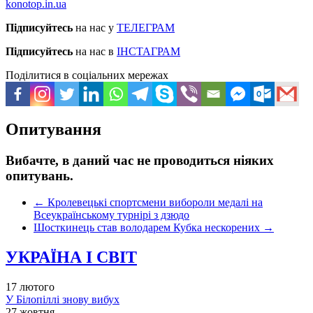
konotop.in.ua
Підписуйтесь
на нас у
ТЕЛЕГРАМ
Підписуйтесь
на нас в
ІНСТАГРАМ
Поділитися в соціальних мережах
Опитування
Вибачте, в даний час не проводиться ніяких
опитувань.
←
Кролевецькі спортсмени вибороли медалі на
Всеукраїнському турнірі з дзюдо
Шосткинець став володарем Кубка нескорених
→
УКРАЇНА І СВІТ
17 лютого
У Білопіллі знову вибух
27 жовтня