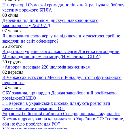
На території Сумської громади поліція нейтралізувала бойову
частину ворожого БПЛА
08 січня
Деревина під прицілом: дискусії навколо нового
законопроєкту №4197-Д
07 червня
Як визначити свою чергу на відключення електроенергії не
заходячи на сайт обленерго?
26 лютого
Видатного українського лікаря Сергія Лисенка нагородили
Міжнародною премією миру (Німеччина – США)
30 грудня
«Аврора» передала 220 шоломів захисникам
02 вересня
В Черкассах есть свои Месси и Роналду: итоги футбольного
первенства
24 червня
СБУ заявила, що нардеп Деркач завербований російською
розвідкою
ВІДЕО
З 1 вересня в українських школах планують розпочати
переважно очне навчання – ОП
Українські військові вийшли з Сєвєродонецька – журналіст
Кремль відреагував на кандидатство України в ЄС: “головне,
аби не було проблем для РФ”