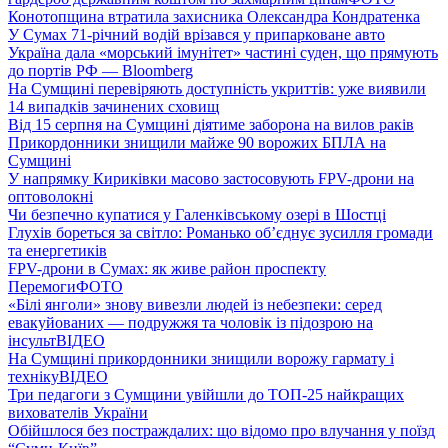
Конотопщина втратила захисника Олександра Кондратенка
У Сумах 71-річний водій врізався у припарковане авто
Україна дала «морський імунітет» частині суден, що прямують
до портів РФ — Bloomberg
На Сумщині перевіряють доступність укриттів: уже виявили
14 випадків зачинених сховищ
Від 15 серпня на Сумщині діятиме заборона на вилов раків
Прикордонники знищили майже 90 ворожих БПЛА на
Сумщині
У напрямку Кириківки масово застосовують FPV-дрони на
оптоволокні
Чи безпечно купатися у Галенківському озері в Шостці
Глухів бореться за світло: Романько об’єднує зусилля громади
та енергетиків
FPV-дрони в Сумах: як живе район проспекту
Перемоги
ФОТО
«Білі янголи» знову вивезли людей із небезпеки: серед
евакуйованих — подружжя та чоловік із підозрою на
інсульт
ВІДЕО
На Сумщині прикордонники знищили ворожу гармату і
техніку
ВІДЕО
Три педагоги з Сумщини увійшли до ТОП-25 найкращих
вихователів України
Обійшлося без постраждалих: що відомо про влучання у поїзд