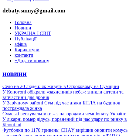
debaty.sumy@gmail.com
Головна
Новини
УКРАЇНА І СВІТ
Публікації
афіша
Карикатури
контакти
+
Додати новину
новини
Село на 20 людей: як живуть в Отроховому на Сумщині
У Конотопі обікрали «захисників неба»: зникли антени та
запчастини для дронів
У Зарічному районі Сум під час атаки БПЛА на будинок
постраждала жінка
Сумські веслувальники – з нагородами чемпіонату України
У лікарні помер дідусь, поранений під час удару по ринку в
Білопіллі
Футболки по 1170 гривень: СНАУ вирішив оновити комусь
гардероб державним коштом по захмарним цінам
ФОТО