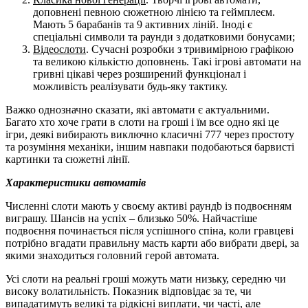
доповнені певною сюжетною лінією та геймплеєм.
Мають 5 барабанів та 9 активних ліній. Іноді є
спеціальні символи та раунди з додатковими бонусами;
Відеослоти
. Сучасні розробки з тривимірною графікою
та великою кількістю доповнень. Такі ігрові автомати на
гривні цікаві через розширений функціонал і
можливість реалізувати будь-яку тактику.
Важко однозначно сказати, які автомати є актуальними.
Багато хто хоче грати в слоти на гроші і їм все одно які це
ігри, деякі вибирають виключно класичні 777 через простоту
та розуміння механіки, іншим навпаки подобаються барвисті
картинки та сюжетні лінії.
Характеристики автоматів
Численні слоти мають у своєму активі раунд
b
із подвоєнням
виграшу. Шансів на успіх – близько 50%. Найчастіше
подвоєння починається після успішного спіна, коли гравцеві
потрібно вгадати правильну масть карти або вибрати двері, за
якими знаходиться головний герой автомата.
Усі слоти на реальні гроші можуть мати низьку, середню чи
високу волатильність. Показник відповідає за те, чи
випадатимуть великі та рідкісні виплати, чи часті, але