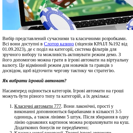
Вибір представлений сучасними та класичними розробками.
Всі вони доступні в
Слотор казино
(ліцензія КРАІЛ №192 від
01.09.2023), де є поділ на категорії, система фільтрів для
зручного вибору та можливість активувати режим демо. З
його допомогою можна грати в ігрові автомати на віртуальну
валюту. Це відмінний режим для новачків та гравців з
досвідом, щоб відточити чергову тактику чи стратегію.
Як вибрати ігровий автомат?
Насамперед оцінюється категорія. Ігрові автомати на гроші
можуть бути різного типу та категорій, а їх декілька:
Класичні автомати 777
. Вони лаконічні, прості у
виконанні доповнюються барабанами в кількості 3-5
одиниць, а також лініями 5 штук. Після збирання в одну
лінію однакових картинок можна розраховувати на куш.
Додаткових бонусів не передбачено;
Класика нової генерації
. Творчі ігрові автомати,