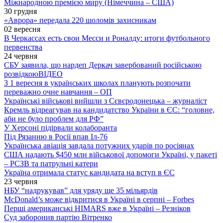
Міжнародною премією миру (Німеччина – США)
30 грудня
«Аврора» передала 220 шоломів захисникам
02 вересня
В Черкассах есть свои Месси и Роналду: итоги футбольного
первенства
24 червня
СБУ заявила, що нардеп Деркач завербований російською
розвідкою
ВІДЕО
З 1 вересня в українських школах планують розпочати
переважно очне навчання – ОП
Українські військові вийшли з Сєвєродонецька – журналіст
Кремль відреагував на кандидатство України в ЄС: “головне,
аби не було проблем для РФ”
У Херсоні підірвали колаборанта
Під Рязанню в Росії впав Іл-76
Українська авіація завдала потужних ударів по росіянах
США надають $450 млн військової допомоги Україні, у пакеті
– РСЗВ та патрульні катери
Україна отримала статус кандидата на вступ в ЄС
23 червня
НБУ “надрукував” для уряду ще 35 мільярдів
McDonald’s може відкритися в Україні в серпні – Forbes
Перші американські HIMARS вже в Україні – Резніков
Суд заборонив партію Вітренко