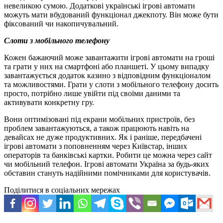
невеликою сумою. Додаткові українські ігрові автомати
можуть мати вбудований функціонал джекпоту. Він може бути
фіксований чи накопичувальний.
Слоти з мобільного телефону
Кожен бажаючий може завантажити ігрові автомати на гроші
та грати у них на смартфоні або планшеті. У цьому випадку
завантажується додаток казино з відповідним функціоналом
та можливостями. Грати у слоти з мобільного телефону досить
просто, потрібно лише увійти під своїми даними та
активувати конкретну гру.
Вони оптимізовані під екрани мобільних пристроїв, без
проблем завантажуються, а також працюють навіть на
девайсах не дуже продуктивних. Як і раніше, передбачені
ігрові автомати з поповненням через Київстар, інших
операторів та банківські картки. Робити це можна через сайт
чи мобільний телефон. Ігрові автомати Україна за будь-яких
обставин стануть надійними помічниками для користувачів.
Поділитися в соціальних мережах