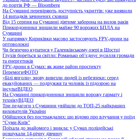
до портів РФ — Bloomberg
На Сумщині перевіряють доступність укриттів: уже виявили
14 випадків зачинених сховищ
Від 15 серпня на Сумщині діятиме заборона на вилов раків
Прикордонники знищили майже 90 ворожих БПЛА на
Сумщині
У напрямку Кириківки масово застосовують FPV-дрони на
оптоволокні
Чи безпечно купатися у Галенківському озері в Шостці
Глухів бореться за світло: Романько об’єднує зусилля громади
та енергетиків
FPV-дрони в Сумах: як живе район проспекту
Перемоги
ФОТО
«Білі янголи» знову вивезли людей із небезпеки: серед
евакуйованих — подружжя та чоловік із підозрою на
інсульт
ВІДЕО
На Сумщині прикордонники знищили ворожу гармату і
техніку
ВІДЕО
Три педагоги з Сумщини увійшли до ТОП-25 найкращих
вихователів України
Обійшлося без постраждалих: що відомо про влучання у поїзд
“Суми-Київ”
Поїхала до знайомого і зникла: у Сумах поліцейські
розшукали 14-річну дівчину