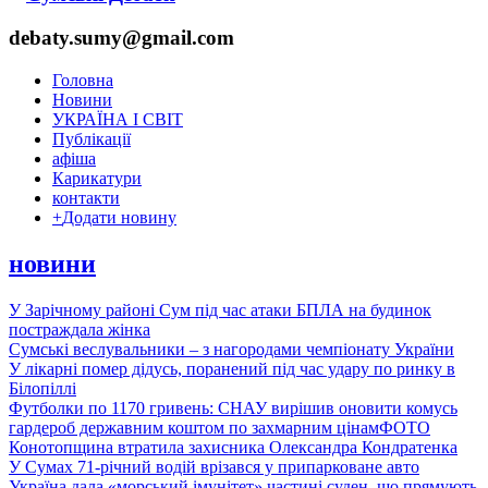
debaty.sumy@gmail.com
Головна
Новини
УКРАЇНА І СВІТ
Публікації
афіша
Карикатури
контакти
+
Додати новину
новини
У Зарічному районі Сум під час атаки БПЛА на будинок
постраждала жінка
Сумські веслувальники – з нагородами чемпіонату України
У лікарні помер дідусь, поранений під час удару по ринку в
Білопіллі
Футболки по 1170 гривень: СНАУ вирішив оновити комусь
гардероб державним коштом по захмарним цінам
ФОТО
Конотопщина втратила захисника Олександра Кондратенка
У Сумах 71-річний водій врізався у припарковане авто
Україна дала «морський імунітет» частині суден, що прямують