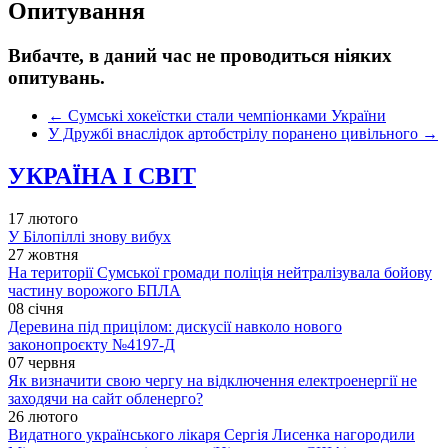
Опитування
Вибачте, в даний час не проводиться ніяких
опитувань.
←
Сумські хокеїстки стали чемпіонками України
У Дружбі внаслідок артобстрілу поранено цивільного
→
УКРАЇНА І СВІТ
17 лютого
У Білопіллі знову вибух
27 жовтня
На території Сумської громади поліція нейтралізувала бойову
частину ворожого БПЛА
08 січня
Деревина під прицілом: дискусії навколо нового
законопроєкту №4197-Д
07 червня
Як визначити свою чергу на відключення електроенергії не
заходячи на сайт обленерго?
26 лютого
Видатного українського лікаря Сергія Лисенка нагородили