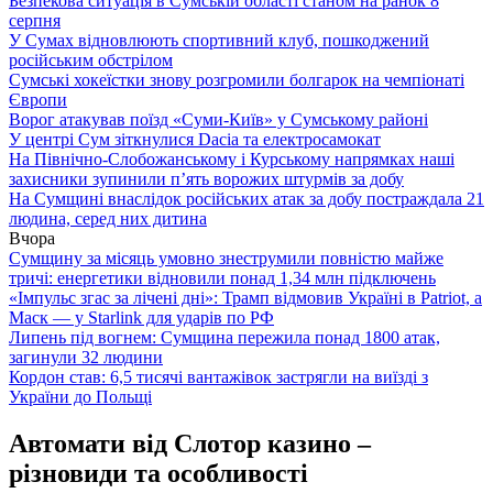
Безпекова ситуація в Сумській області станом на ранок 8
серпня
У Сумах відновлюють спортивний клуб, пошкоджений
російським обстрілом
Сумські хокеїстки знову розгромили болгарок на чемпіонаті
Європи
Ворог атакував поїзд «Суми-Київ» у Сумському районі
У центрі Сум зіткнулися Dacia та електросамокат
На Північно-Слобожанському і Курському напрямках наші
захисники зупинили п’ять ворожих штурмів за добу
На Сумщині внаслідок російських атак за добу постраждала 21
людина, серед них дитина
Вчора
Сумщину за місяць умовно знеструмили повністю майже
тричі: енергетики відновили понад 1,34 млн підключень
«Імпульс згас за лічені дні»: Трамп відмовив Україні в Patriot, а
Маск — у Starlink для ударів по РФ
Липень під вогнем: Сумщина пережила понад 1800 атак,
загинули 32 людини
Кордон став: 6,5 тисячі вантажівок застрягли на виїзді з
України до Польщі
Автомати від Слотор казино –
різновиди та особливості