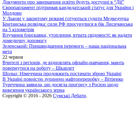
Документи про завершення освіти будуть доступні в “Дії”
Європарламент підтримав кандидатський статус для України і
Молдови
У Львові у закритому режимі готуються судити Медведчука
Британська розвідка: сили РФ просунулися в бік Лисичанська
на 5 кілометрів
Влучання блискавки, утоплення, втрата свідомості: як надати
домедичну допомогу
Зеленський: Пришвидшення перемоги – наша національна
мета
22 червня
Вчителі з регіонів, де відновлять офлайн-навчання, мають
повернутися на роботу – Шкарлет
Шольц: Німеччина продовжить постачати зброю Україні
В Україні повністю зупинено нафтопереробку – Вітренко
Туреччина заявила, що досягла прогресу з Росією щодо
вивезення українського зерна
Copyright © 2016 - 2026
Сумські Дебати
.