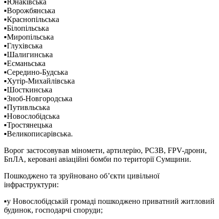
▪️Юнаківська
▪️Ворожбянська
▪️Краснопільська
▪️Білопільська
▪️Миропільська
▪️Глухівська
▪️Шалигинська
▪️Есманьська
▪️Середино-Будська
▪️Хутір-Михайлівська
▪️Шосткинська
▪️Зноб-Новгородська
▪️Путивльська
▪️Новослобідська
▪️Тростянецька
▪️Великописарівська.
Ворог застосовував міномети, артилерію, РСЗВ, FPV-дрони,
БпЛА, керовані авіаційні бомби по території Сумщини.
Пошкоджено та зруйновано об’єкти цивільної
інфраструктури:
▪️у Новослобідській громаді пошкоджено приватний житловий
будинок, господарчі споруди;