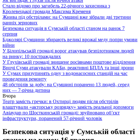
Як виглядає Глухів після нічної атаки
Стало відомо про загибель 22-річного захисника з
Кролевецької громади Максима Кременя
Жнива під обстрілами: на Сумщині вже зібрали дві третини
ранніх зернових
Безпекова ситуація в Сумській області станом на ранок 7
серпня
Бджолярі Сумщини збирають великі врожаї меду попри умови
війни
У Білопільській громаді ворог атакував безпілотником людей
на ринку: 10 постраждалих
У Глухівській громаді знищене росіянами поштове відділення
Вночі Суми атакували КАБи, реактивні БПЛА та інші дрони
У Сумах призупинять одну з водонасосних станцій на час
проведення ремонту
48 обстрілів за добу: на Сумщині поранено 13 людей, серед
них — 7-річна дитина
Вчора
Театр замість гречки: в Охтирці людям після обстрілів
влаштували «акторську розрядку» замість реальної допомоги
Авіаудар по Шосткинській громаді: зруйновано об’єкт
інфраструктури, поранений 57-річний чоловік
Безпекова ситуація у Сумській області
станом на ранок 16 травня