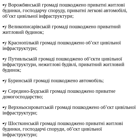
▪️у Ворожбянській громаді пошкоджено приватні житлові
будинки, господарчу споруду, приватні легкові автомобілі,
об’єкт цивільної інфраструктури;
▪️у Великописарівській громаді пошкоджено приватний
житловий будинок;
▪️у Краснопількій громаді пошкоджено об’єкт цивільної
інфраструктури;
▪️у Путивльській громаді пошкоджено об’єкти цивільної
інфраструктури, нежитлові будівлі, приватний житловий
будинок;
▪️у Буринській громаді пошкоджено автомобіль;
▪️у Середино-Будській громаді пошкоджено приватне
домогосподарство;
▪️у Верхньосироватській громаді пошкоджено об’єкт цивільної
інфраструктури;
▪️у Шосткинській громаді пошкоджено приватні житлові
будинки, господарчі споруди, об’єкт цивільної
інфраструктури;