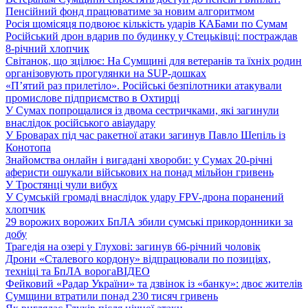
Пенсійний фонд працюватиме за новим алгоритмом
Росія щомісяця подвоює кількість ударів КАБами по Сумам
Російський дрон вдарив по будинку у Стецьківці: постраждав
8-річний хлопчик
Світанок, що зцілює: На Сумщині для ветеранів та їхніх родин
організовують прогулянки на SUP-дошках
«П’ятий раз прилетіло». Російські безпілотники атакували
промислове підприємство в Охтирці
У Сумах попрощалися із двома сестричками, які загинули
внаслідок російського авіаудару
У Броварах під час ракетної атаки загинув Павло Шепіль із
Конотопа
Знайомства онлайн і вигадані хвороби: у Сумах 20-річні
аферисти ошукали військових на понад мільйон гривень
У Тростянці чули вибух
У Сумській громаді внаслідок удару FPV-дрона поранений
хлопчик
29 ворожих ворожих БпЛА збили сумські прикордонники за
добу
Трагедія на озері у Глухові: загинув 66-річний чоловік
Дрони «Сталевого кордону» відпрацювали по позиціях,
техніці та БпЛА ворога
ВІДЕО
Фейковий «Радар України» та дзвінок із «банку»: двоє жителів
Сумщини втратили понад 230 тисяч гривень