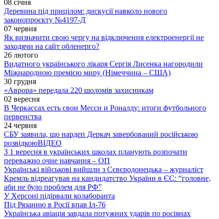
08 січня
Деревина під прицілом: дискусії навколо нового
законопроєкту №4197-Д
07 червня
Як визначити свою чергу на відключення електроенергії не
заходячи на сайт обленерго?
26 лютого
Видатного українського лікаря Сергія Лисенка нагородили
Міжнародною премією миру (Німеччина – США)
30 грудня
«Аврора» передала 220 шоломів захисникам
02 вересня
В Черкассах есть свои Месси и Роналду: итоги футбольного
первенства
24 червня
СБУ заявила, що нардеп Деркач завербований російською
розвідкою
ВІДЕО
З 1 вересня в українських школах планують розпочати
переважно очне навчання – ОП
Українські військові вийшли з Сєвєродонецька – журналіст
Кремль відреагував на кандидатство України в ЄС: “головне,
аби не було проблем для РФ”
У Херсоні підірвали колаборанта
Під Рязанню в Росії впав Іл-76
Українська авіація завдала потужних ударів по росіянах