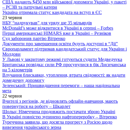
США надають $450 млн військової допомоги Україні, у пакеті
– РСЗВ та патрульні катери
Україна отримала статус кандидата на вступ в ЄС
23 червня
НБУ “надрукував” для уряду ще 35 мільярдів
McDonald’s може відкритися в Україні в серпні – Forbes
Перші американські HIMARS вже в Україні – Резніков
Суд заборонив партію Вітренко
Документи про завершення освіти будуть доступні в “Дії”
Європарламент підтримав кандидатський статус для України і
Молдови
У Львові у закритому режимі готуються судити Медведчука
Британська розвідка: сили РФ просунулися в бік Лисичанська
на 5 кілометрів
Влучання блискавки, утоплення, втрата свідомості: як надати
домедичну допомогу
Зеленський: Пришвидшення перемоги – наша національна
мета
22 червня
Вчителі з регіонів, де відновлять офлайн-навчання, мають
повернутися на роботу – Шкарлет
Шольц: Німеччина продовжить постачати зброю Україні
В Україні повністю зупинено нафтопереробку – Вітренко
Туреччина заявила, що досягла прогресу з Росією щодо
вивезення українського зерна