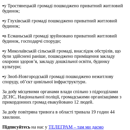
▪️у Тростянецькій громаді пошкоджено приватний житловий
будинок;
▪️у Глухівській громаді пошкоджено приватний житловий
будинок;
▪️в Есманьській громаді зруйновано приватний житловий
будинок, господарчі споруди;
▪️у Миколаївській сільській громаді, внаслідок обстрілів, що
були здійснені раніше, пошкоджено приміщення закладу
охорони здоров’я, закладу дошкільної освіти, будинку
культури;
▪️у Зноб-Новгородській громаді пошкоджено нежитлову
споруду, об’єкт цивільної інфраструктури.
За добу місцевими органами влади спільно з підрозділами
ДСНС, Національної поліції, громадськими організаціями з
прикордонних громад евакуйовано 12 людей.
За добу повітряна тривога в області тривала 19 годин 44
хвилини.
Підписуйтесь
на нас у
ТЕЛЕГРАМ – там ми даємо