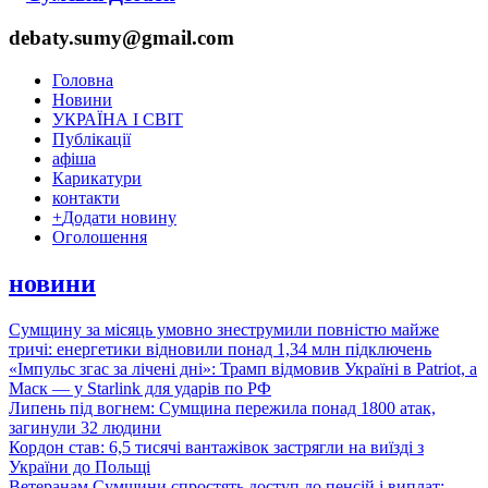
debaty.sumy@gmail.com
Головна
Новини
УКРАЇНА І СВІТ
Публікації
афіша
Карикатури
контакти
+
Додати новину
Оголошення
новини
Сумщину за місяць умовно знеструмили повністю майже
тричі: енергетики відновили понад 1,34 млн підключень
«Імпульс згас за лічені дні»: Трамп відмовив Україні в Patriot, а
Маск — у Starlink для ударів по РФ
Липень під вогнем: Сумщина пережила понад 1800 атак,
загинули 32 людини
Кордон став: 6,5 тисячі вантажівок застрягли на виїзді з
України до Польщі
Ветеранам Сумщини спростять доступ до пенсій і виплат: