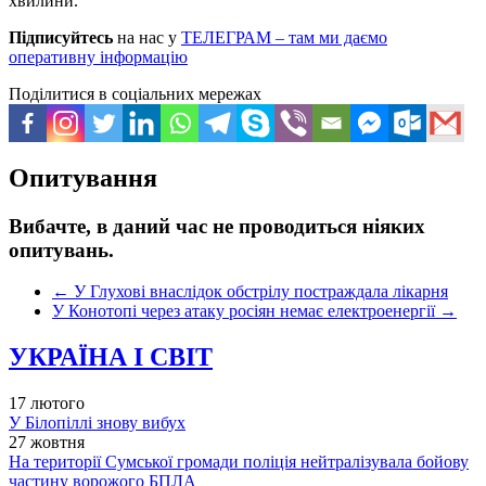
хвилини.
Підписуйтесь
на нас у
ТЕЛЕГРАМ – там ми даємо
оперативну інформацію
Поділитися в соціальних мережах
Опитування
Вибачте, в даний час не проводиться ніяких
опитувань.
←
У Глухові внаслідок обстрілу постраждала лікарня
У Конотопі через атаку росіян немає електроенергії
→
УКРАЇНА І СВІТ
17 лютого
У Білопіллі знову вибух
27 жовтня
На території Сумської громади поліція нейтралізувала бойову
частину ворожого БПЛА