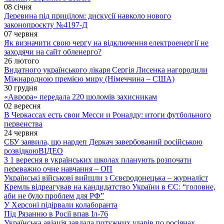
08 січня
Деревина під прицілом: дискусії навколо нового
законопроєкту №4197-Д
07 червня
Як визначити свою чергу на відключення електроенергії не
заходячи на сайт обленерго?
26 лютого
Видатного українського лікаря Сергія Лисенка нагородили
Міжнародною премією миру (Німеччина – США)
30 грудня
«Аврора» передала 220 шоломів захисникам
02 вересня
В Черкассах есть свои Месси и Роналду: итоги футбольного
первенства
24 червня
СБУ заявила, що нардеп Деркач завербований російською
розвідкою
ВІДЕО
З 1 вересня в українських школах планують розпочати
переважно очне навчання – ОП
Українські військові вийшли з Сєвєродонецька – журналіст
Кремль відреагував на кандидатство України в ЄС: “головне,
аби не було проблем для РФ”
У Херсоні підірвали колаборанта
Під Рязанню в Росії впав Іл-76
Українська авіація завдала потужних ударів по росіянах