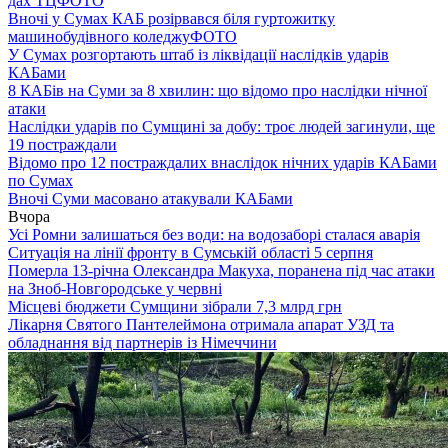
дах ТЦ
ФОТО
Вночі у Сумах КАБ розірвався біля гуртожитку
машинобудівного коледжу
ФОТО
У Сумах розгортають штаб із ліквідації наслідків ударів
КАБами
8 КАБів на Суми за 8 хвилин: що відомо про наслідки нічної
атаки
Наслідки ударів по Сумщині за добу: троє людей загинули, ще
19 постраждали
Відомо про 12 постраждалих внаслідок нічних ударів КАБами
по Сумах
Вночі Суми масовано атакували КАБами
Вчора
Усі Ромни залишаться без води: на водозаборі сталася аварія
Ситуація на лінії фронту в Сумській області 5 серпня
Померла 13-річна Олександра Макуха, поранена під час атаки
на Зноб-Новгородське у червні
Місцеві бюджети Сумщини зібрали 7,3 млрд грн
Лікарня Святого Пантелеймона отримала апарат УЗД та
обладнання від партнерів із Німеччини