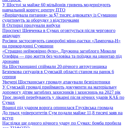
У Шостці за майже 60 мільйонів гривень модернізують
навчальний корпус центру ПТО
«Вирішувала питання» за $7 тисяч: адвокатку із Сумщини
судитимуть за оборудку з відстрочками
В Охтирці пролунали вибухи
Проспект Шевченка в Сумах оговтується після чергового
авіаудару
Росіяни застосовують саморобні міни-пастки «Лампочка-Н»
на прикордонні Сумщини
«Страшно неймовірно було». Дружина загиблого Миколи
Олефіра — про життя без чоловіка та поїздки на цвинтар під
дронами
На Шосткинщині спіймали 20-річного автоугонщика
Безпекова ситуація в Сумській області станом на ранок 6
серпня
Увечері Шосткинську громаду атакували безпілотники
У Сумській громаді приймають документи на матеріальну
допомогу дітям загиблих захисників і захисниць на 2027 рік
Троє людей перебувають у лікарні після нічних ударів КАБ по
Сумах
Вранці під ударом ворога опинилася Глухівська громада
До трьох університетів Сум подали майже 11,8 тисячі заяв на
вступ
Наслідки ще одного нічного удару по Сумах: бомба пробила