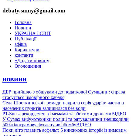
debaty.sumy@gmail.com
Головна
Новини
УКРАЇНА І СВІТ
Публікації
афіша
Карикатури
контакти
+
Додати новину
Оголошення
новини
ДБР прийшло з обшуками до податкової Сумщини: справа
стосується ймовірного хабаря
Села Шосткинської громади накрила серія ударів: частина
населених пунктів залишилася без води
P1-Sun – рекордсмен за мемами та збитими дронами
ВІДЕО
У Сумах вибухотехніки поліції та рятувальники знешкодили
500-кілограмову фугасну авіабомбу
ВІДЕО
Поки літо плавить асфальт: 5 книжкових історій із зимовим
настроєм