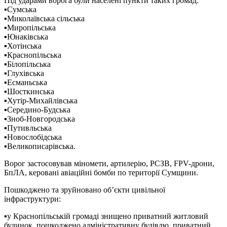
Під ударами ворога були населені пункти таких громад:
▪️Сумська
▪️Миколаївська сільська
▪️Миропільська
▪️Юнаківська
▪️Хотінська
▪️Краснопільська
▪️Білопільська
▪️Глухівська
▪️Есманьська
▪️Шосткинська
▪️Хутір-Михайлівська
▪️Середино-Будська
▪️Зноб-Новгородська
▪️Путивльська
▪️Новослобідська
▪️Великописарівська.
Ворог застосовував міномети, артилерію, РСЗВ, FPV-дрони,
БпЛА, керовані авіаційні бомби по території Сумщини.
Пошкоджено та зруйновано об’єкти цивільної
інфраструктури:
▪️у Краснопільській громаді знищено приватний житловий
будинок, пошкоджено адміністративну будівлю, приватний