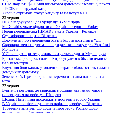
США надають $450 млн військової допомоги Україні, у пакеті
– РСЗВ та патрульні катери
Україна отримала статус кандидата на вступ в ЄС
23 червня
НБУ “надрукував” для уряду ще 35 мільярдів
McDonald’s може відкритися в Україні в серпні – Forbes
Перші американські HIMARS вже в Україні – Резніков
Суд заборонив партію Вітренко
Документи про завершення освіти будуть доступні в “Дії”
Європарламент підтримав кандидатський статус для України і
Молдови
У Львові у закритому режимі готуються судити Медведчука
Британська розвідка: сили РФ просунулися в бік Лисичанська
на 5 кілометрів
Влучання блискавки, утоплення, втрата свідомості: як надати
домедичну допомогу
Зеленський: Пришвидшення перемоги – наша національна
мета
22 червня
Вчителі з регіонів, де відновлять офлайн-навчання, мають
повернутися на роботу – Шкарлет
Шольц: Німеччина продовжить постачати зброю Україні
В Україні повністю зупинено нафтопереробку – Вітренко
Туреччина заявила, що досягла прогресу з Росією щодо
вивезення українського зерна