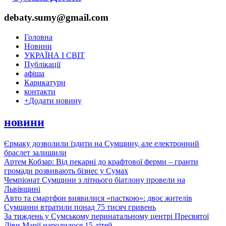
debaty.sumy@gmail.com
Головна
Новини
УКРАЇНА І СВІТ
Публікації
афіша
Карикатури
контакти
+
Додати новину
новини
Єрмаку дозволили їздити на Сумщину, але електронний
браслет залишили
Артем Кобзар: Від пекарні до крафтової ферми – гранти
громади розвивають бізнес у Сумах
Чемпіонат Сумщини з літнього біатлону провели на
Львівщині
Авто та смартфон виявилися «пасткою»: двоє жителів
Сумщини втратили понад 75 тисяч гривень
За тиждень у Сумському перинатальному центрі Пресвятої
Діви Марії народилося 15 дітей