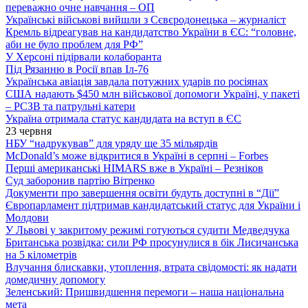
переважно очне навчання – ОП
Українські військові вийшли з Сєвєродонецька – журналіст
Кремль відреагував на кандидатство України в ЄС: “головне,
аби не було проблем для РФ”
У Херсоні підірвали колаборанта
Під Рязанню в Росії впав Іл-76
Українська авіація завдала потужних ударів по росіянах
США надають $450 млн військової допомоги Україні, у пакеті
– РСЗВ та патрульні катери
Україна отримала статус кандидата на вступ в ЄС
23 червня
НБУ “надрукував” для уряду ще 35 мільярдів
McDonald’s може відкритися в Україні в серпні – Forbes
Перші американські HIMARS вже в Україні – Резніков
Суд заборонив партію Вітренко
Документи про завершення освіти будуть доступні в “Дії”
Європарламент підтримав кандидатський статус для України і
Молдови
У Львові у закритому режимі готуються судити Медведчука
Британська розвідка: сили РФ просунулися в бік Лисичанська
на 5 кілометрів
Влучання блискавки, утоплення, втрата свідомості: як надати
домедичну допомогу
Зеленський: Пришвидшення перемоги – наша національна
мета