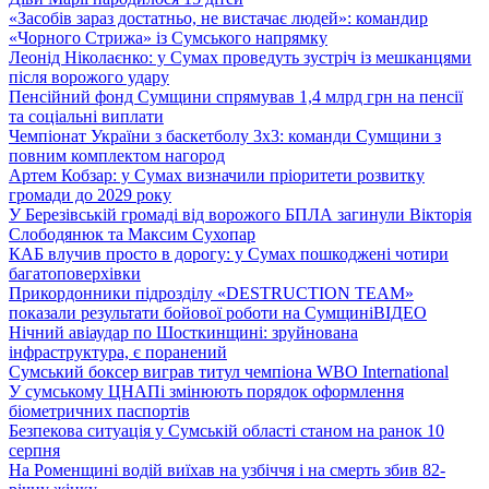
«Засобів зараз достатньо, не вистачає людей»: командир
«Чорного Стрижа» із Сумського напрямку
Леонід Ніколаєнко: у Сумах проведуть зустріч із мешканцями
після ворожого удару
Пенсійний фонд Сумщини спрямував 1,4 млрд грн на пенсії
та соціальні виплати
Чемпіонат України з баскетболу 3х3: команди Сумщини з
повним комплектом нагород
Артем Кобзар: у Сумах визначили пріоритети розвитку
громади до 2029 року
У Березівській громаді від ворожого БПЛА загинули Вікторія
Слободянюк та Максим Сухопар
КАБ влучив просто в дорогу: у Сумах пошкоджені чотири
багатоповерхівки
Прикордонники підрозділу «DESTRUCTION TEAM»
показали результати бойової роботи на Сумщині
ВІДЕО
Нічний авіаудар по Шосткинщині: зруйнована
інфраструктура, є поранений
Сумський боксер виграв титул чемпіона WBO International
У сумському ЦНАПі змінюють порядок оформлення
біометричних паспортів
Безпекова ситуація у Сумській області станом на ранок 10
серпня
На Роменщині водій виїхав на узбіччя і на смерть збив 82-