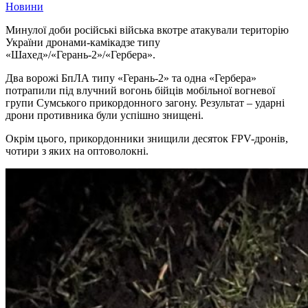
Новини
Минулої доби російські війська вкотре атакували територію
України дронами-камікадзе типу
«Шахед»/«Герань-2»/«Гербера».
Два ворожі БпЛА типу «Герань-2» та одна «Гербера»
потрапили під влучний вогонь бійців мобільної вогневої
групи Сумського прикордонного загону. Результат – ударні
дрони противника були успішно знищені.
Окрім цього, прикордонники знищили десяток FPV-дронів,
чотири з яких на оптоволокні.