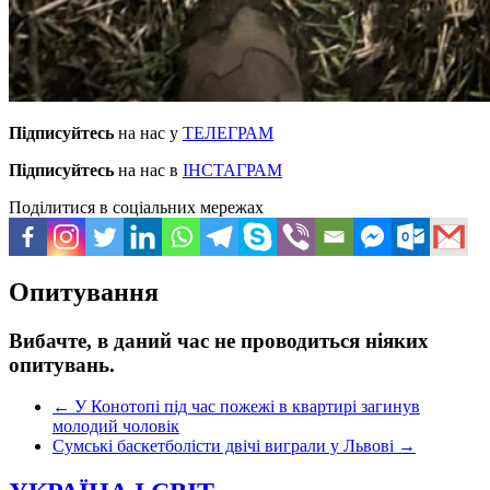
Підписуйтесь
на нас у
ТЕЛЕГРАМ
Підписуйтесь
на нас в
ІНСТАГРАМ
Поділитися в соціальних мережах
Опитування
Вибачте, в даний час не проводиться ніяких
опитувань.
←
У Конотопі під час пожежі в квартирі загинув
молодий чоловік
Сумські баскетболісти двічі виграли у Львові
→