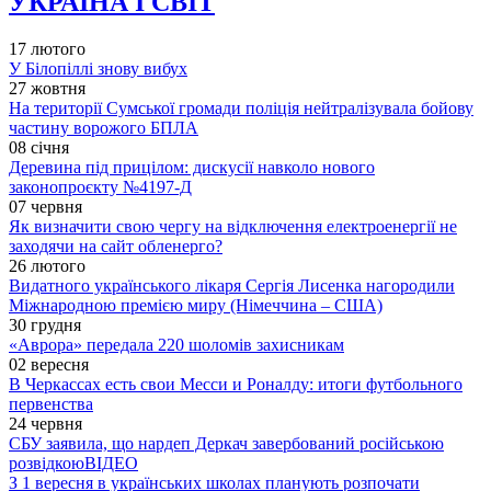
УКРАЇНА І СВІТ
17 лютого
У Білопіллі знову вибух
27 жовтня
На території Сумської громади поліція нейтралізувала бойову
частину ворожого БПЛА
08 січня
Деревина під прицілом: дискусії навколо нового
законопроєкту №4197-Д
07 червня
Як визначити свою чергу на відключення електроенергії не
заходячи на сайт обленерго?
26 лютого
Видатного українського лікаря Сергія Лисенка нагородили
Міжнародною премією миру (Німеччина – США)
30 грудня
«Аврора» передала 220 шоломів захисникам
02 вересня
В Черкассах есть свои Месси и Роналду: итоги футбольного
первенства
24 червня
СБУ заявила, що нардеп Деркач завербований російською
розвідкою
ВІДЕО
З 1 вересня в українських школах планують розпочати