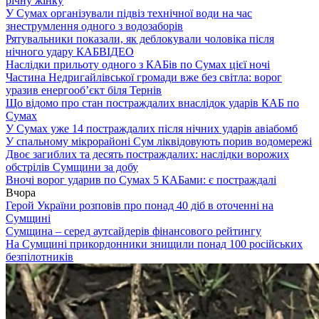
річну жінку
У Сумах організували підвіз технічної води на час
знеструмлення одного з водозаборів
Рятувальники показали, як деблокували чоловіка після
нічного удару КАБ
ВІДЕО
Наслідки прильоту одного з КАБів по Сумах цієї ночі
Частина Недригайлівської громади вже без світла: ворог
уразив енергооб’єкт біля Тернів
Що відомо про стан постраждалих внаслідок ударів КАБ по
Сумах
У Сумах уже 14 постраждалих після нічних ударів авіабомб
У спальному мікрорайоні Сум ліквідовують порив водомережі
Двоє загиблих та десять постраждалих: наслідки ворожих
обстрілів Сумщини за добу
Вночі ворог ударив по Сумах 5 КАБами: є постраждалі
Вчора
Герой України розповів про понад 40 діб в оточенні на
Сумщині
Сумщина – серед аутсайдерів фінансового рейтингу
На Сумщині прикордонники знищили понад 100 російських
безпілотників