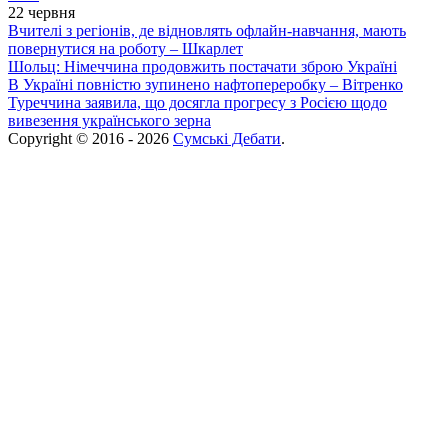
22 червня
Вчителі з регіонів, де відновлять офлайн-навчання, мають
повернутися на роботу – Шкарлет
Шольц: Німеччина продовжить постачати зброю Україні
В Україні повністю зупинено нафтопереробку – Вітренко
Туреччина заявила, що досягла прогресу з Росією щодо
вивезення українського зерна
Copyright © 2016 - 2026
Сумські Дебати
.