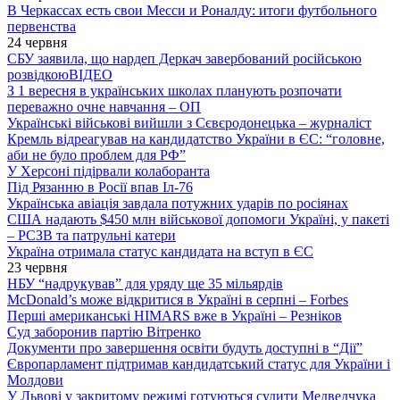
В Черкассах есть свои Месси и Роналду: итоги футбольного
первенства
24 червня
СБУ заявила, що нардеп Деркач завербований російською
розвідкою
ВІДЕО
З 1 вересня в українських школах планують розпочати
переважно очне навчання – ОП
Українські військові вийшли з Сєвєродонецька – журналіст
Кремль відреагував на кандидатство України в ЄС: “головне,
аби не було проблем для РФ”
У Херсоні підірвали колаборанта
Під Рязанню в Росії впав Іл-76
Українська авіація завдала потужних ударів по росіянах
США надають $450 млн військової допомоги Україні, у пакеті
– РСЗВ та патрульні катери
Україна отримала статус кандидата на вступ в ЄС
23 червня
НБУ “надрукував” для уряду ще 35 мільярдів
McDonald’s може відкритися в Україні в серпні – Forbes
Перші американські HIMARS вже в Україні – Резніков
Суд заборонив партію Вітренко
Документи про завершення освіти будуть доступні в “Дії”
Європарламент підтримав кандидатський статус для України і
Молдови
У Львові у закритому режимі готуються судити Медведчука