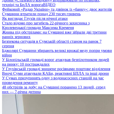
Дрони «Сталевого кордону» відпрацювали по позиціях,
техніці та БпЛА ворога
ВІДЕО
Фейковий «Радар України» та дзвінок із «банку»: двоє жителів
Сумщини втратили понад 230 тисяч гривень
Як виглядає Глухів після нічної атаки
Стало відомо про загибель 22-річного захисника з
Кролевецької громади Максима Кременя
Жнива під обстрілами: на Сумщині вже зібрали дві третини
ранніх зернових
Безпекова ситуація в Сумській області станом на ранок 7
серпня
Бджолярі Сумщини збирають великі врожаї меду попри умови
війни
У Білопільській громаді ворог атакував безпілотником людей
на ринку: 10 постраждалих
У Глухівській громаді знищене росіянами поштове відділення
Вночі Суми атакували КАБи, реактивні БПЛА та інші дрони
У Сумах призупинять одну з водонасосних станцій на час
проведення ремонту
48 обстрілів за добу: на Сумщині поранено 13 людей, серед
них — 7-річна дитина