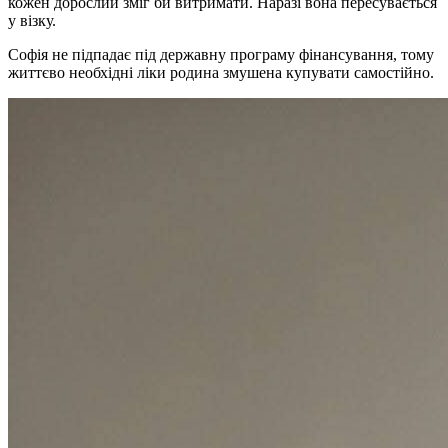
кожен дорослий зміг би витримати. Наразі вона пересувається
у візку.
Софія не підпадає під державну програму фінансування, тому
життєво необхідні ліки родина змушена купувати самостійно.