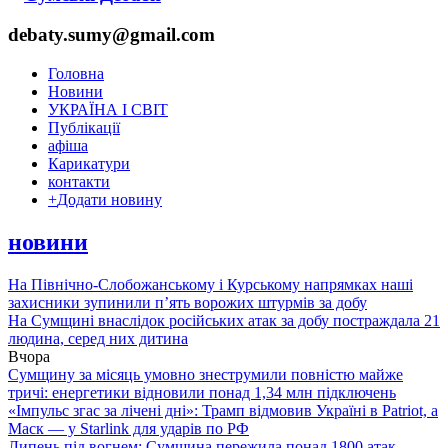
debaty.sumy@gmail.com
Головна
Новини
УКРАЇНА І СВІТ
Публікації
афіша
Карикатури
контакти
+
Додати новину
новини
На Північно-Слобожанському і Курському напрямках наші
захисники зупинили п’ять ворожих штурмів за добу
На Сумщині внаслідок російських атак за добу постраждала 21
людина, серед них дитина
Вчора
Сумщину за місяць умовно знеструмили повністю майже
тричі: енергетики відновили понад 1,34 млн підключень
«Імпульс згас за лічені дні»: Трамп відмовив Україні в Patriot, а
Маск — у Starlink для ударів по РФ
Липень під вогнем: Сумщина пережила понад 1800 атак,