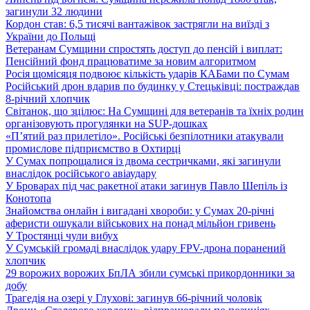
загинули 32 людини
Кордон став: 6,5 тисячі вантажівок застрягли на виїзді з
України до Польщі
Ветеранам Сумщини спростять доступ до пенсій і виплат:
Пенсійний фонд працюватиме за новим алгоритмом
Росія щомісяця подвоює кількість ударів КАБами по Сумам
Російський дрон вдарив по будинку у Стецьківці: постраждав
8-річний хлопчик
Світанок, що зцілює: На Сумщині для ветеранів та їхніх родин
організовують прогулянки на SUP-дошках
«П’ятий раз прилетіло». Російські безпілотники атакували
промислове підприємство в Охтирці
У Сумах попрощалися із двома сестричками, які загинули
внаслідок російського авіаудару
У Броварах під час ракетної атаки загинув Павло Шепіль із
Конотопа
Знайомства онлайн і вигадані хвороби: у Сумах 20-річні
аферисти ошукали військових на понад мільйон гривень
У Тростянці чули вибух
У Сумській громаді внаслідок удару FPV-дрона поранений
хлопчик
29 ворожих ворожих БпЛА збили сумські прикордонники за
добу
Трагедія на озері у Глухові: загинув 66-річний чоловік