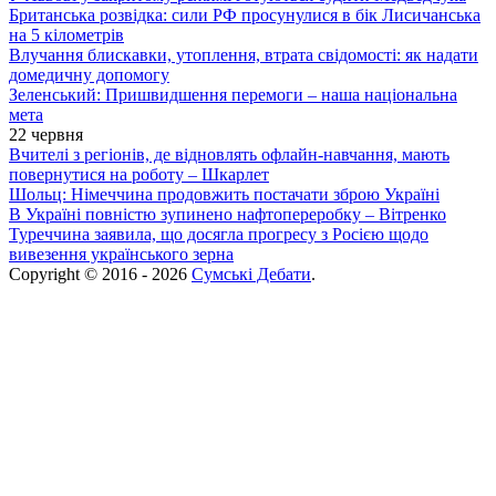
Британська розвідка: сили РФ просунулися в бік Лисичанська
на 5 кілометрів
Влучання блискавки, утоплення, втрата свідомості: як надати
домедичну допомогу
Зеленський: Пришвидшення перемоги – наша національна
мета
22 червня
Вчителі з регіонів, де відновлять офлайн-навчання, мають
повернутися на роботу – Шкарлет
Шольц: Німеччина продовжить постачати зброю Україні
В Україні повністю зупинено нафтопереробку – Вітренко
Туреччина заявила, що досягла прогресу з Росією щодо
вивезення українського зерна
Copyright © 2016 - 2026
Сумські Дебати
.