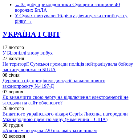
←
За добу прикордонники Сумщини знищили 40
ворожих БпЛА
У Сумах врятували 16-річну дівчину, яка стрибнула у
річку
→
УКРАЇНА І СВІТ
17 лютого
У Білопіллі знову вибух
27 жовтня
На території Сумської громади поліція нейтралізувала бойову
частину ворожого БПЛА
08 січня
Деревина під прицілом: дискусії навколо нового
законопроєкту №4197-Д
07 червня
Як визначити свою чергу на відключення електроенергії не
заходячи на сайт обленерго?
26 лютого
Видатного українського лікаря Сергія Лисенка нагородили
Міжнародною премією миру (Німеччина – США)
30 грудня
«Аврора» передала 220 шоломів захисникам
02 вересня