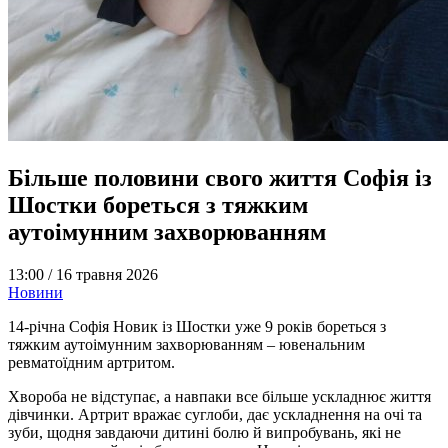
Більше половини свого життя Софія із
Шостки бореться з тяжким
аутоімунним захворюванням
13:00 /
16 травня 2026
Новини
14-річна Софія Новик із Шостки уже 9 років бореться з
тяжким аутоімунним захворюванням – ювенальним
ревматоїдним артритом.
Хвороба не відступає, а навпаки все більше ускладнює життя
дівчинки. Артрит вражає суглоби, дає ускладнення на очі та
зуби, щодня завдаючи дитині болю й випробувань, які не