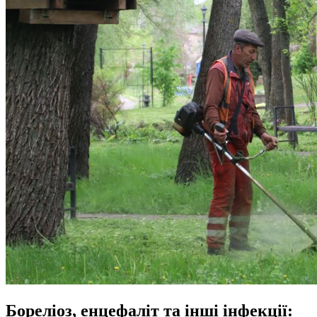
Бореліоз, енцефаліт та інші інфекції: