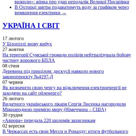
вижили»: жінка про удар неподалік Великої Писарівки
В Охтирці завтра подаватимуть воду за графіком через
вимкнення електрики
→
УКРАЇНА І СВІТ
17 лютого
У Білопіллі знову вибух
27 жовтня
На території Сумської громади поліція нейтралізувала бойову
частину ворожого БПЛА
08 січня
Деревина під прицілом: дискусії навколо нового
законопроєкту №4197-Д
07 червня
Як визначити свою чергу на відключення електроенергії не
заходячи на сайт обленерго?
26 лютого
Видатного українського лікаря Сергія Лисенка нагородили
Міжнародною премією миру (Німеччина – США)
30 грудня
«Аврора» передала 220 шоломів захисникам
02 вересня
В Черкассах есть свои Месси и Роналду: итоги футбольного