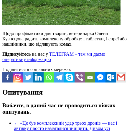
Щодо профілактики для тварин, ветеринарка Олена
Кузнєцова радить комплексну обробку: і таблетки, і спреї або
нашийники, що відлякують комах.
Підписуйтесь
на нас у
ТЕЛЕГРАМ – там ми даємо
оперативну інформацію
Поділитися в соціальних мережах
Опитування
Вибачте, в даний час не проводиться ніяких
опитувань.
←
«Це був комплексний удар трьох дронів — нас і
автівку просто намагалися знищити. Дивом усі