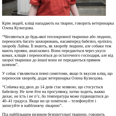
Крім людей, кліщі нападають на тварин, говорить ветеринарка
Олена Кузнєцова.
“Чіпляються до будь-якої теплокровної тваринки або людини,
переносять багато захворювань, насамперед бабезіоз, ерліхіоз,
хворобу Лайма. Її знають, як хворобу людини, але собаки теж
мають прояви, анаплазмоз. Вони передаються через укуси
комах, кліщів і переносяться до остаточного господаря, але від
хворої тваринки до іншої вони не передаються прямим
шляхом”.
У собак з’являються певні симптоми, якщо їх вкусив кліщ, що
переносив хворобу, додає ветеринарка Олена Кузнєцова.
“Собачка від двох до 14 днів стає млявою, що стосується
бабезіозу. Не хоче йти на прогулянку, хитко ходить, важко
дихає, не їсть і не п’є, бо температура може підвищитися до
40–41 градуса. Якщо ви це помітили – телефонуйте і
записуйте в найближчу лікарню”.
Під найбільшим ризиком безпритульні тварини, говорить