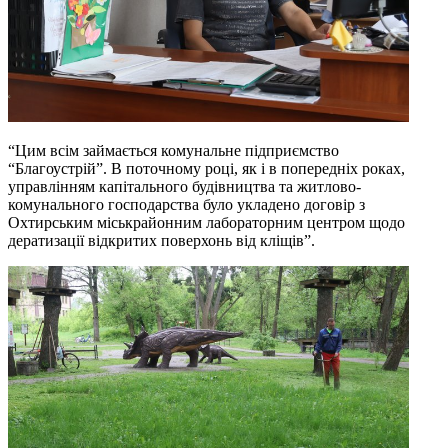
“Цим всім займається комунальне підприємство
“Благоустрій”. В поточному році, як і в попередніх роках,
управлінням капітального будівництва та житлово-
комунального господарства було укладено договір з
Охтирським міськрайонним лабораторним центром щодо
дератизації відкритих поверхонь від кліщів”.