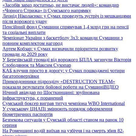
«Засобів зараз достатньо, не вистачає людей»: командир
«Чорного Стрижа» із Сумського напрямку
Леонід Ніколаєнко: у Сумах проведуть зустріч із мешканцями
після ворожого удару
Пенсійний фонд Сумщини спрямував 1,4 млрд грн на пенсії
та соціальні виплати
Чемпіонат України з баскетболу 3х3: команди Сумщини з
повним комплектом нагород
Артем Кобзар: у Сумах визначили пріоритети розвитку
громади до 2029 року
У Березівській громаді від ворожого БПЛА загинули Вікторія
Слободянюк та Максим Сухопар
КАБ влучив просто в дорогу: у Сумах пошкоджені чотири
багатоповерхівки
Прикордонники підрозділу «DESTRUCTION TEAM»
показали результати бойової роботи на Сумщині
ВІДЕО
Нічний авіаудар по Шосткинщині: зруйнована
інфраструктура, є поранений
Сумський боксер виграв титул чемпіона WBO International
У сумському ЦНАПі змінюють порядок оформлення
біометричних паспортів
Безпекова ситуація у Сумській області станом на ранок 10
серпня
На Роменщині водій виїхав на узбіччя і на смерть збив 82-