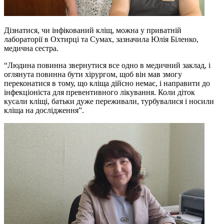
Дізнатися, чи інфікований кліщ, можна у приватній
лабораторії в Охтирці та Сумах, зазначила Юлія Біленко,
медична сестра.
“Людина повинна звернутися все одно в медичний заклад, і
оглянута повинна бути хірургом, щоб він мав змогу
переконатися в тому, що кліща дійсно немає, і направити до
інфекціоніста для превентивного лікування. Коли діток
кусали кліщі, батьки дуже переживали, турбувалися і носили
кліща на дослідження”.