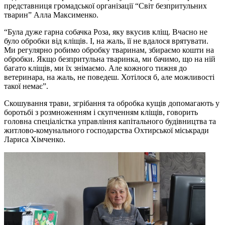
представниця громадської організації “Світ безпритульних
тварин” Алла Максименко.
“Була дуже гарна собачка Роза, яку вкусив кліщ. Вчасно не
було обробки від кліщів. І, на жаль, її не вдалося врятувати.
Ми регулярно робимо обробку тваринам, збираємо кошти на
обробки. Якщо безпритульна тваринка, ми бачимо, що на ній
багато кліщів, ми їх знімаємо. Але кожного тижня до
ветеринара, на жаль, не поведеш. Хотілося б, але можливості
такої немає”.
Скошування трави, згрібання та обробка кущів допомагають у
боротьбі з розмноженням і скупченням кліщів, говорить
головна спеціалістка управління капітального будівництва та
житлово-комунального господарства Охтирської міськради
Лариса Хімченко.