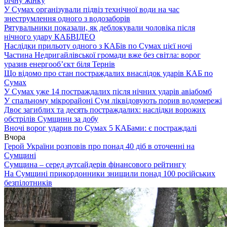
річну жінку
У Сумах організували підвіз технічної води на час
знеструмлення одного з водозаборів
Рятувальники показали, як деблокували чоловіка після
нічного удару КАБ
ВІДЕО
Наслідки прильоту одного з КАБів по Сумах цієї ночі
Частина Недригайлівської громади вже без світла: ворог
уразив енергооб’єкт біля Тернів
Що відомо про стан постраждалих внаслідок ударів КАБ по
Сумах
У Сумах уже 14 постраждалих після нічних ударів авіабомб
У спальному мікрорайоні Сум ліквідовують порив водомережі
Двоє загиблих та десять постраждалих: наслідки ворожих
обстрілів Сумщини за добу
Вночі ворог ударив по Сумах 5 КАБами: є постраждалі
Вчора
Герой України розповів про понад 40 діб в оточенні на
Сумщині
Сумщина – серед аутсайдерів фінансового рейтингу
На Сумщині прикордонники знищили понад 100 російських
безпілотників