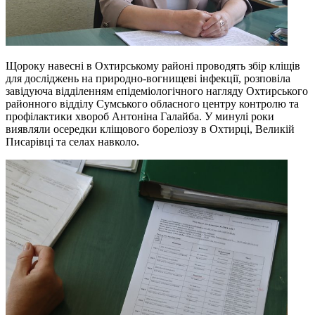
Щороку навесні в Охтирському районі проводять збір кліщів
для досліджень на природно-вогнищеві інфекції, розповіла
завідуюча відділенням епідеміологічного нагляду Охтирського
районного відділу Сумського обласного центру контролю та
профілактики хвороб Антоніна Галайба. У минулі роки
виявляли осередки кліщового бореліозу в Охтирці, Великій
Писарівці та селах навколо.