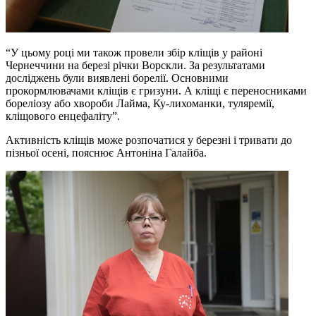
“У цьому році ми також провели збір кліщів у районі
Чернеччини на березі річки Ворскли. За результатами
досліджень були виявлені борелії. Основними
прокормлювачами кліщів є гризуни. А кліщі є переносниками
бореліозу або хвороби Лайма, Ку-лихоманки, туляремії,
кліщового енцефаліту”.
Активність кліщів може розпочатися у березні і тривати до
пізньої осені, пояснює Антоніна Галайба.