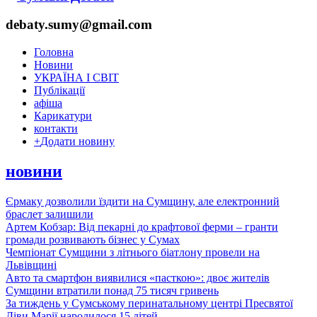
debaty.sumy@gmail.com
Головна
Новини
УКРАЇНА І СВІТ
Публікації
афіша
Карикатури
контакти
+
Додати новину
новини
Єрмаку дозволили їздити на Сумщину, але електронний
браслет залишили
Артем Кобзар: Від пекарні до крафтової ферми – гранти
громади розвивають бізнес у Сумах
Чемпіонат Сумщини з літнього біатлону провели на
Львівщині
Авто та смартфон виявилися «пасткою»: двоє жителів
Сумщини втратили понад 75 тисяч гривень
За тиждень у Сумському перинатальному центрі Пресвятої
Діви Марії народилося 15 дітей