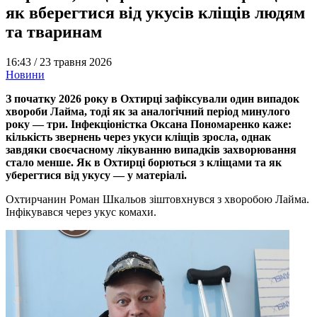
як вберегтися від укусів кліщів людям
та тваринам
16:43 /
23 травня 2026
Новини
З початку 2026 року в Охтирці зафіксували один випадок
хвороби Лайма, тоді як за аналогічний період минулого
року — три. Інфекціоністка Оксана Пономаренко каже:
кількість звернень через укуси кліщів зросла, однак
завдяки своєчасному лікуванню випадків захворювання
стало менше. Як в Охтирці борються з кліщами та як
уберегтися від укусу — у матеріалі.
Охтирчанин Роман Шкальов зіштовхнувся з хворобою Лайма.
Інфікувався через укус комахи.