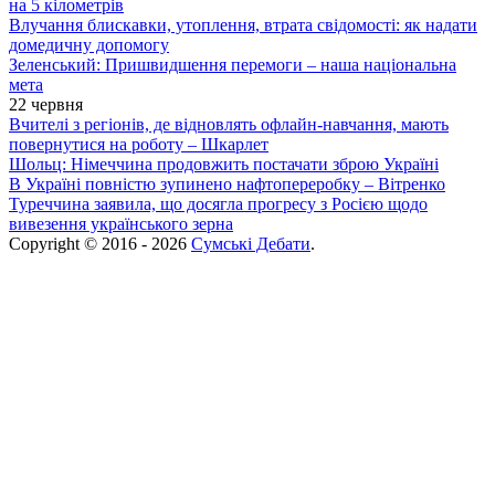
на 5 кілометрів
Влучання блискавки, утоплення, втрата свідомості: як надати
домедичну допомогу
Зеленський: Пришвидшення перемоги – наша національна
мета
22 червня
Вчителі з регіонів, де відновлять офлайн-навчання, мають
повернутися на роботу – Шкарлет
Шольц: Німеччина продовжить постачати зброю Україні
В Україні повністю зупинено нафтопереробку – Вітренко
Туреччина заявила, що досягла прогресу з Росією щодо
вивезення українського зерна
Copyright © 2016 - 2026
Сумські Дебати
.