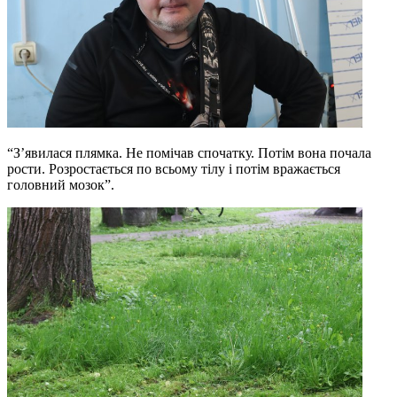
“З’явилася плямка. Не помічав спочатку. Потім вона почала
рости. Розростається по всьому тілу і потім вражається
головний мозок”.