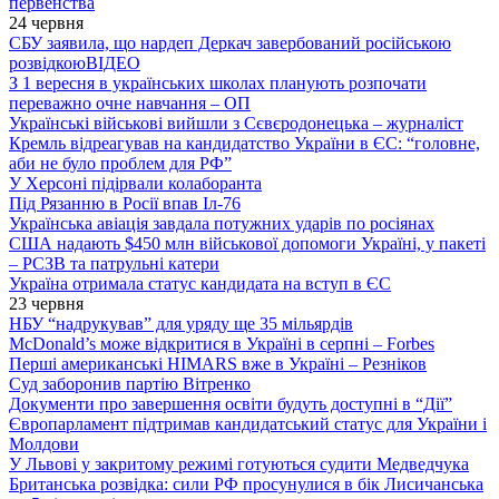
первенства
24 червня
СБУ заявила, що нардеп Деркач завербований російською
розвідкою
ВІДЕО
З 1 вересня в українських школах планують розпочати
переважно очне навчання – ОП
Українські військові вийшли з Сєвєродонецька – журналіст
Кремль відреагував на кандидатство України в ЄС: “головне,
аби не було проблем для РФ”
У Херсоні підірвали колаборанта
Під Рязанню в Росії впав Іл-76
Українська авіація завдала потужних ударів по росіянах
США надають $450 млн військової допомоги Україні, у пакеті
– РСЗВ та патрульні катери
Україна отримала статус кандидата на вступ в ЄС
23 червня
НБУ “надрукував” для уряду ще 35 мільярдів
McDonald’s може відкритися в Україні в серпні – Forbes
Перші американські HIMARS вже в Україні – Резніков
Суд заборонив партію Вітренко
Документи про завершення освіти будуть доступні в “Дії”
Європарламент підтримав кандидатський статус для України і
Молдови
У Львові у закритому режимі готуються судити Медведчука
Британська розвідка: сили РФ просунулися в бік Лисичанська