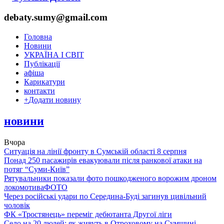
debaty.sumy@gmail.com
Головна
Новини
УКРАЇНА І СВІТ
Публікації
афіша
Карикатури
контакти
+
Додати новину
новини
Вчора
Ситуація на лінії фронту в Сумській області 8 серпня
Понад 250 пасажирів евакуювали після ранкової атаки на
потяг “Суми-Київ”
Рятувальники показали фото пошкодженого ворожим дроном
локомотива
ФОТО
Через російські удари по Середина-Буді загинув цивільний
чоловік
ФК «Тростянець» переміг дебютанта Другої ліги
Село на 20 людей: як живуть в Отроховому на Сумщині