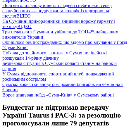
Перемоги
ФОТО
«Білі янголи» знову вивезли людей із небезпеки: серед
евакуйованих — подружжя та чоловік із підозрою на
інсульт
ВІДЕО
На Сумщині прикордонники знищили ворожу гармату і
техніку
ВІДЕО
Три педагоги з Сумщини увійшли до ТОП-25 найкращих
вихователів України
Обійшлося без постраждалих: що відомо про влучання у поїзд
“Суми-Київ”
Поїхала до знайомого і зникла: у Сумах поліцейські
розшукали 14-річну дівчину
Безпекова ситуація в Сумській області станом на ранок 8
серпня
У Сумах відновлюють спортивний клуб, пошкоджений
російським обстрілом
Сумські хокеїстки знову розгромили болгарок на чемпіонаті
Європи
Ворог атакував поїзд «Суми-Київ» у Сумському районі
Бундестаг не підтримав передачу
Україні Taurus і PAC-3: за резолюцію
проголосували лише 79 депутатів