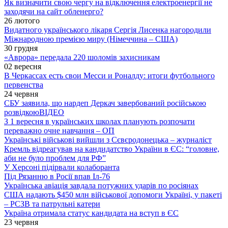
Як визначити свою чергу на відключення електроенергії не
заходячи на сайт обленерго?
26 лютого
Видатного українського лікаря Сергія Лисенка нагородили
Міжнародною премією миру (Німеччина – США)
30 грудня
«Аврора» передала 220 шоломів захисникам
02 вересня
В Черкассах есть свои Месси и Роналду: итоги футбольного
первенства
24 червня
СБУ заявила, що нардеп Деркач завербований російською
розвідкою
ВІДЕО
З 1 вересня в українських школах планують розпочати
переважно очне навчання – ОП
Українські військові вийшли з Сєвєродонецька – журналіст
Кремль відреагував на кандидатство України в ЄС: “головне,
аби не було проблем для РФ”
У Херсоні підірвали колаборанта
Під Рязанню в Росії впав Іл-76
Українська авіація завдала потужних ударів по росіянах
США надають $450 млн військової допомоги Україні, у пакеті
– РСЗВ та патрульні катери
Україна отримала статус кандидата на вступ в ЄС
23 червня