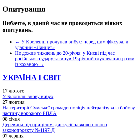
Опитування
Вибачте, в даний час не проводиться ніяких
опитувань.
←
У Кролевці пролунав вибух: перед цим фіксували
ударний «Ланцет»
Не дожив тиждень до 20-річчя: у Києві під час
російського удару загинув 19-річний глухівчанин разом
із коханою
→
УКРАЇНА І СВІТ
17 лютого
У Білопіллі знову вибух
27 жовтня
На території Сумської громади поліція нейтралізувала бойову
частину ворожого БПЛА
08 січня
Деревина під прицілом: дискусії навколо нового
законопроєкту №4197-Д
07 червня