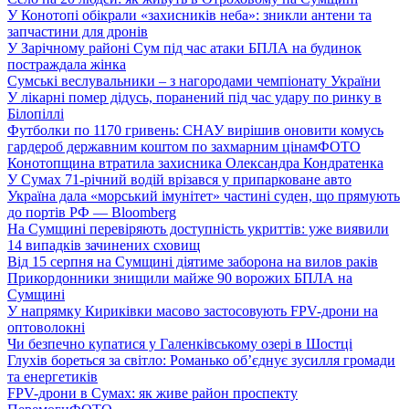
У Конотопі обікрали «захисників неба»: зникли антени та
запчастини для дронів
У Зарічному районі Сум під час атаки БПЛА на будинок
постраждала жінка
Сумські веслувальники – з нагородами чемпіонату України
У лікарні помер дідусь, поранений під час удару по ринку в
Білопіллі
Футболки по 1170 гривень: СНАУ вирішив оновити комусь
гардероб державним коштом по захмарним цінам
ФОТО
Конотопщина втратила захисника Олександра Кондратенка
У Сумах 71-річний водій врізався у припарковане авто
Україна дала «морський імунітет» частині суден, що прямують
до портів РФ — Bloomberg
На Сумщині перевіряють доступність укриттів: уже виявили
14 випадків зачинених сховищ
Від 15 серпня на Сумщині діятиме заборона на вилов раків
Прикордонники знищили майже 90 ворожих БПЛА на
Сумщині
У напрямку Кириківки масово застосовують FPV-дрони на
оптоволокні
Чи безпечно купатися у Галенківському озері в Шостці
Глухів бореться за світло: Романько об’єднує зусилля громади
та енергетиків
FPV-дрони в Сумах: як живе район проспекту