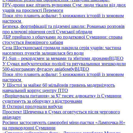
FPV-дрони вже літають вулицями Сум: люди тікали від двох
ударів на проспекті Перемоги
Поки літо плавить асфальт: 5 книжкових історій із зимовим
настроєм
Безпека, фортифікації та підземні школи: Романько розповів
про ключові рішення сесії Сумської облради
ДБР прийшло з обшуками до податкової Сумщини: справа
стосується ймовірного хабаря
Села Шосткинської громади накрила серія ударів: частина
населених пунктів залишилася без води
P1-Sun – рекордсмен за мемами та збитими дронами
ВІДЕО
У Сумах вибухотехніки поліції та рятувальники знешкодили
500-кілограмову фугасну авіабомбу
ВІДЕО
Поки літо плавить асфальт: 5 книжкових історій із зимовим
настроєм
У Шостці за майже 60 мільйонів гривень модернізують
навчальний корпус центру ПТО
«Вирішувала питання» за $7 тисяч: адвокатку із Сумщини
судитимуть за оборудку з відстрочками
В Охтирці пролунали вибухи
Проспект Шевченка в Сумах оговтується після чергового
авіаудару
Росіяни застосовують саморобні міни-пастки «Лампочка-Н»
на прикордонні Сумщини