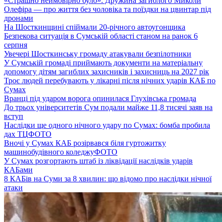
«Страшно неймовірно було». Дружина загиблого Миколи
Олефіра — про життя без чоловіка та поїздки на цвинтар під
дронами
На Шосткинщині спіймали 20-річного автоугонщика
Безпекова ситуація в Сумській області станом на ранок 6
серпня
Увечері Шосткинську громаду атакували безпілотники
У Сумській громаді приймають документи на матеріальну
допомогу дітям загиблих захисників і захисниць на 2027 рік
Троє людей перебувають у лікарні після нічних ударів КАБ по
Сумах
Вранці під ударом ворога опинилася Глухівська громада
До трьох університетів Сум подали майже 11,8 тисячі заяв на
вступ
Наслідки ще одного нічного удару по Сумах: бомба пробила
дах ТЦ
ФОТО
Вночі у Сумах КАБ розірвався біля гуртожитку
машинобудівного коледжу
ФОТО
У Сумах розгортають штаб із ліквідації наслідків ударів
КАБами
8 КАБів на Суми за 8 хвилин: що відомо про наслідки нічної
атаки