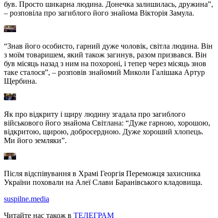
був. Просто шикарна людина. Донечка залишилась, дружина”,
– розповіла про загиблого його знайома Вікторія Замула.
“Знав його особисто, гарний дуже чоловік, світла людина. Він
з моїм товаришем, який також загинув, разом призвався. Він
був місяць назад з ним на похороні, і тепер через місяць знов
таке сталося”, – розповів знайомий Миколи Галішака Артур
Щербина.
Як про відкриту і щиру людину згадала про загиблого
військового його знайома Світлана: “Дуже гарною, хорошою,
відкритою, щирою, добросердною. Дуже хороший хлопець.
Ми його земляки”.
Після відспівування в Храмі Георгія Переможця захисника
України поховали на Алеї Слави Баранівського кладовища.
suspilne.media
Читайте нас також в
ТЕЛЕГРАМ