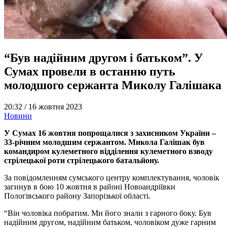
“Був надійним другом і батьком”. У
Сумах провели в останню путь
молодшого сержанта Миколу Галішака
20:32 /
16 жовтня 2023
Новини
У Сумах 16 жовтня попрощалися з захисником України –
33-річним молодшим сержантом. Микола Галішак був
командиром кулеметного відділення кулеметного взводу
стрілецької роти стрілецького батальйону.
За повідомленням сумського центру комплектування, чоловік
загинув в бою 10 жовтня в районі Новоандріївки
Пологівського району Запорізької області.
“Він чоловіка побратим. Ми його знали з гарного боку. Був
надійним другом, надійним батьком, чоловіком дуже гарним