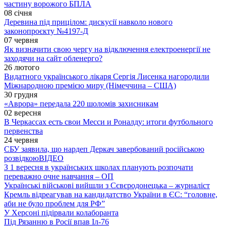
частину ворожого БПЛА
08 січня
Деревина під прицілом: дискусії навколо нового
законопроєкту №4197-Д
07 червня
Як визначити свою чергу на відключення електроенергії не
заходячи на сайт обленерго?
26 лютого
Видатного українського лікаря Сергія Лисенка нагородили
Міжнародною премією миру (Німеччина – США)
30 грудня
«Аврора» передала 220 шоломів захисникам
02 вересня
В Черкассах есть свои Месси и Роналду: итоги футбольного
первенства
24 червня
СБУ заявила, що нардеп Деркач завербований російською
розвідкою
ВІДЕО
З 1 вересня в українських школах планують розпочати
переважно очне навчання – ОП
Українські військові вийшли з Сєвєродонецька – журналіст
Кремль відреагував на кандидатство України в ЄС: “головне,
аби не було проблем для РФ”
У Херсоні підірвали колаборанта
Під Рязанню в Росії впав Іл-76