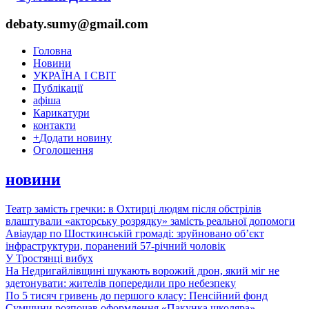
debaty.sumy@gmail.com
Головна
Новини
УКРАЇНА І СВІТ
Публікації
афіша
Карикатури
контакти
+
Додати новину
Оголошення
новини
Театр замість гречки: в Охтирці людям після обстрілів
влаштували «акторську розрядку» замість реальної допомоги
Авіаудар по Шосткинській громаді: зруйновано об’єкт
інфраструктури, поранений 57-річний чоловік
У Тростянці вибух
На Недригайлівщині шукають ворожий дрон, який міг не
здетонувати: жителів попередили про небезпеку
По 5 тисяч гривень до першого класу: Пенсійний фонд
Сумщини розпочав оформлення «Пакунка школяра»