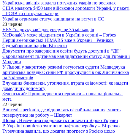
Українська авіація завдала потужних ударів по росіянах
США надають $450 млн військової допомоги Україні, у пакеті
– РСЗВ та патрульні катери
Україна отримала статус кандидата на вступ в ЄС
23 червня
НБУ “надрукував” для уряду ще 35 мільярдів
McDonald’s може відкритися в Україні в серпні – Forbes
Перші американські HIMARS вже в Україні – Резніков
Суд заборонив партію Вітренко
Документи про завершення освіти будуть доступні в “Дії”
Європарламент підтримав кандидатський статус для України і
Молдови
У Львові у закритому режимі готуються судити Медведчука
Британська розвідка: сили РФ просунулися в бік Лисичанська
на 5 кілометрів
Влучання блискавки, утоплення, втрата свідомості: як надати
домедичну допомогу
Зеленський: Пришвидшення перемоги – наша національна
мета
22 червня
Вчителі з регіонів, де відновлять офлайн-навчання, мають
повернутися на роботу – Шкарлет
Шольц: Німеччина продовжить постачати зброю Україні
В Україні повністю зупинено нафтопереробку – Вітренко
Туреччина заявила, що досягла прогресу з Росією щодо