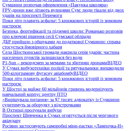
Сумщини розпочав оформлення «Пакунка школяра»
FPV-дрони вже літають вулицями Сум: люди тікали від двох
ударів на проспекті Перемоги
Поки літо плавить асфальт: 5 книжкових історій із зимовим
настроєм
Безпека, фортифікації та підземні школи: Романько розповів
про ключові рішення сесії Сумської облради
ДБР прийшло з обшуками до податкової Сумщини: справа
стосується ймовірного хабаря
Села Шосткинської громади накрила серія ударів: частина
населених пунктів залишилася без води
P1-Sun – рекордсмен за мемами та збитими дронами
ВІДЕО
У Сумах вибухотехніки поліції та рятувальники знешкодили
500-кілограмову фугасну авіабомбу
ВІДЕО
Поки літо плавить асфальт: 5 книжкових історій із зимовим
настроєм
У Шостці за майже 60 мільйонів гривень модернізують
навчальний корпус центру ПТО
«Вирішувала питання» за $7 тисяч: адвокатку із Сумщини
судитимуть за оборудку з відстрочками
В Охтирці пролунали вибухи
Проспект Шевченка в Сумах оговтується після чергового
авіаудару
Росіяни застосовують саморобні міни-пастки «Лампочка-Н»