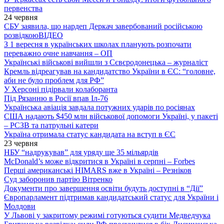
первенства
24 червня
СБУ заявила, що нардеп Деркач завербований російською
розвідкою
ВІДЕО
З 1 вересня в українських школах планують розпочати
переважно очне навчання – ОП
Українські військові вийшли з Сєвєродонецька – журналіст
Кремль відреагував на кандидатство України в ЄС: “головне,
аби не було проблем для РФ”
У Херсоні підірвали колаборанта
Під Рязанню в Росії впав Іл-76
Українська авіація завдала потужних ударів по росіянах
США надають $450 млн військової допомоги Україні, у пакеті
– РСЗВ та патрульні катери
Україна отримала статус кандидата на вступ в ЄС
23 червня
НБУ “надрукував” для уряду ще 35 мільярдів
McDonald’s може відкритися в Україні в серпні – Forbes
Перші американські HIMARS вже в Україні – Резніков
Суд заборонив партію Вітренко
Документи про завершення освіти будуть доступні в “Дії”
Європарламент підтримав кандидатський статус для України і
Молдови
У Львові у закритому режимі готуються судити Медведчука