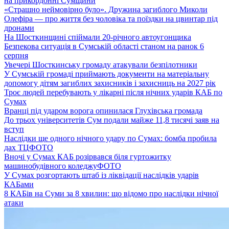
на прикордонні Сумщини
«Страшно неймовірно було». Дружина загиблого Миколи
Олефіра — про життя без чоловіка та поїздки на цвинтар під
дронами
На Шосткинщині спіймали 20-річного автоугонщика
Безпекова ситуація в Сумській області станом на ранок 6
серпня
Увечері Шосткинську громаду атакували безпілотники
У Сумській громаді приймають документи на матеріальну
допомогу дітям загиблих захисників і захисниць на 2027 рік
Троє людей перебувають у лікарні після нічних ударів КАБ по
Сумах
Вранці під ударом ворога опинилася Глухівська громада
До трьох університетів Сум подали майже 11,8 тисячі заяв на
вступ
Наслідки ще одного нічного удару по Сумах: бомба пробила
дах ТЦ
ФОТО
Вночі у Сумах КАБ розірвався біля гуртожитку
машинобудівного коледжу
ФОТО
У Сумах розгортають штаб із ліквідації наслідків ударів
КАБами
8 КАБів на Суми за 8 хвилин: що відомо про наслідки нічної
атаки