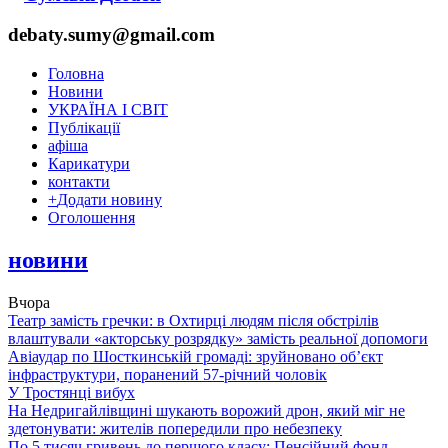
debaty.sumy@gmail.com
Головна
Новини
УКРАЇНА І СВІТ
Публікації
афіша
Карикатури
контакти
+
Додати новину
Оголошення
новини
Вчора
Театр замість гречки: в Охтирці людям після обстрілів
влаштували «акторську розрядку» замість реальної допомоги
Авіаудар по Шосткинській громаді: зруйновано об’єкт
інфраструктури, поранений 57-річний чоловік
У Тростянці вибух
На Недригайлівщині шукають ворожий дрон, який міг не
здетонувати: жителів попередили про небезпеку
По 5 тисяч гривень до першого класу: Пенсійний фонд