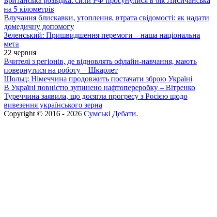
Британська розвідка: сили РФ просунулися в бік Лисичанська
на 5 кілометрів
Влучання блискавки, утоплення, втрата свідомості: як надати
домедичну допомогу
Зеленський: Пришвидшення перемоги – наша національна
мета
22 червня
Вчителі з регіонів, де відновлять офлайн-навчання, мають
повернутися на роботу – Шкарлет
Шольц: Німеччина продовжить постачати зброю Україні
В Україні повністю зупинено нафтопереробку – Вітренко
Туреччина заявила, що досягла прогресу з Росією щодо
вивезення українського зерна
Copyright © 2016 - 2026
Сумські Дебати
.