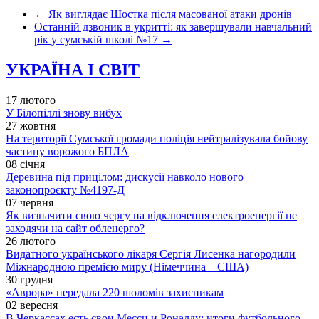
←
Як виглядає Шостка після масованої атаки дронів
Останній дзвоник в укритті: як завершували навчальний
рік у сумській школі №17
→
УКРАЇНА І СВІТ
17 лютого
У Білопіллі знову вибух
27 жовтня
На території Сумської громади поліція нейтралізувала бойову
частину ворожого БПЛА
08 січня
Деревина під прицілом: дискусії навколо нового
законопроєкту №4197-Д
07 червня
Як визначити свою чергу на відключення електроенергії не
заходячи на сайт обленерго?
26 лютого
Видатного українського лікаря Сергія Лисенка нагородили
Міжнародною премією миру (Німеччина – США)
30 грудня
«Аврора» передала 220 шоломів захисникам
02 вересня
В Черкассах есть свои Месси и Роналду: итоги футбольного