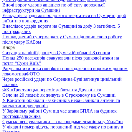
Вночі ворог ударив авіацією по обʼєкту дорожньої
інфраструктури на Сумщині
Евакуація заради життя: до кого звертатися на Сумщині, щоб
виїхати з прикордоння
Внаслідок ударів ворога на Сумщині за добу 3 загиблих, 5
постраждалих
Пошкоджений супермаркет у Сумах відновив свою роботу
після удару КАБом
Вчора
Ситуація на лінії фронту в Сумській області 8 серпня
Понад 250 пасажирів евакуювали після ранкової атаки на
потяг “Суми-Київ”
Рятувальники показали фото пошкодженого ворожим дроном
локомотива
ФОТО
Через російські удари по Середина-Буді загинув цивільний
чоловік
ФК «Тростянець» переміг дебютанта Другої ліги
Село на 20 людей: як живуть в Отроховому на Сумщині
У Конотопі обікрали «захисників неба»: зникли антени та
запчастини для дронів
У Зарічному районі Сум під час атаки БПЛА на будинок
постраждала жінка
Сумські веслувальники – з нагородами чемпіонату України
У лікарні помер дідусь, поранений під час удару по ринку в