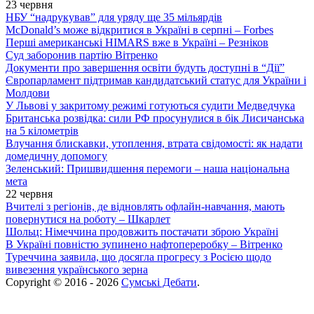
23 червня
НБУ “надрукував” для уряду ще 35 мільярдів
McDonald’s може відкритися в Україні в серпні – Forbes
Перші американські HIMARS вже в Україні – Резніков
Суд заборонив партію Вітренко
Документи про завершення освіти будуть доступні в “Дії”
Європарламент підтримав кандидатський статус для України і
Молдови
У Львові у закритому режимі готуються судити Медведчука
Британська розвідка: сили РФ просунулися в бік Лисичанська
на 5 кілометрів
Влучання блискавки, утоплення, втрата свідомості: як надати
домедичну допомогу
Зеленський: Пришвидшення перемоги – наша національна
мета
22 червня
Вчителі з регіонів, де відновлять офлайн-навчання, мають
повернутися на роботу – Шкарлет
Шольц: Німеччина продовжить постачати зброю Україні
В Україні повністю зупинено нафтопереробку – Вітренко
Туреччина заявила, що досягла прогресу з Росією щодо
вивезення українського зерна
Copyright © 2016 - 2026
Сумські Дебати
.