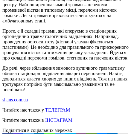
центру. Найпоширеніша зимові травми – переломи
променевої кістки в типовому місці, переломи кісточок
гомілки. Легкі травми вправляються чи лікуються на
амбулаторному етапі.
Проте, є й складні травми, які оперуємо в стаціонарних
ортопедично-травматологічних відділеннях. Наприклад,
проведення остеосинтезу (кісткові уламки фіксуються
пластинами). Це необхідно для правильного та прискореного
зрощування кісток та зниження ризику ускладнень. Йдеться
про складні переломи гомілок, стегнових та плечових кісток.
До речі, через збільшення зимового вуличного травматизму
обидва стаціонарні відділення лікарні переповнені. Навіть,
доводиться класти хворих до інших відділень. Тож на наших
тротуарах потрібно бути максимально уважними та не
поспішати!
shans.com.ua
Читайте нас також у
ТЕЛЕГРАМ
Читайте нас також в
ІНСТАГРАМ
Поділитися в соціальних мережах