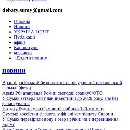
debaty.sumy@gmail.com
Головна
Новини
УКРАЇНА І СВІТ
Публікації
афіша
Карикатури
контакти
+
Додати новину
новини
Вранці російський безпілотник наніс удар по Тростянецькій
громаді (фото)
Армія РФ атакувала Ромни сьогодні зранку
ФОТО
У Сумах затвердили план інвестицій до 2029 року, але без
фінансування
На даху будинку на Сумщині знайшли 120-мм міну
Сумські хокеїстки зіграють у фіналі чемпіонату Європи
У Сумах перевірили воду з озер і річки: чи є перевищення
норм?
Діти Сумщини поїхали на оздоровлення до Польщі