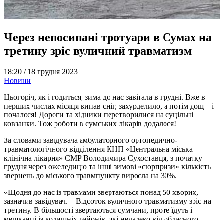
Через непосипані тротуари в Сумах на
третину зріс вуличний травматизм
18:20 /
18 грудня 2023
Новини
Цьогоріч, як і годиться, зима до нас завітала в грудні. Вже в
перших числах місяця випав сніг, захурделило, а потім дощ – і
почалося! Дороги та хідники перетворилися на суцільні
ковзанки. Тож роботи в сумських лікарів додалося!
За словами завідувача амбулаторного ортопедично-
травматологічного відділення КНП «Центральна міська
клінічна лікарня» СМР Володимира Сухоставця, з початку
грудня через ожеледицю та інші зимові «сюрпризи» кількість
звернень до міського травмпункту виросла на 30%.
«Щодня до нас із травмами звертаються понад 50 хворих, –
зазначив завідувач. – Відсоток вуличного травматизму зріс на
третину. В більшості звертаються сумчани, проте їдуть і
мешканці із колишніх районів, які недалеко від обласного