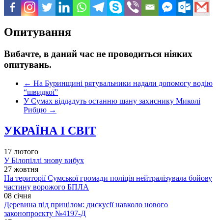
Опитування
Вибачте, в даний час не проводиться ніяких
опитувань.
←
На Буринщині рятувальники надали допомогу водію
“швидкої”
У Сумах віддадуть останню шану захиснику Миколі
Рибцю
→
УКРАЇНА І СВІТ
17 лютого
У Білопіллі знову вибух
27 жовтня
На території Сумської громади поліція нейтралізувала бойову
частину ворожого БПЛА
08 січня
Деревина під прицілом: дискусії навколо нового
законопроєкту №4197-Д