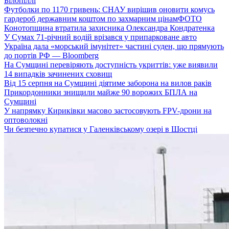
Білопіллі
Футболки по 1170 гривень: СНАУ вирішив оновити комусь
гардероб державним коштом по захмарним цінам
ФОТО
Конотопщина втратила захисника Олександра Кондратенка
У Сумах 71-річний водій врізався у припарковане авто
Україна дала «морський імунітет» частині суден, що прямують
до портів РФ — Bloomberg
На Сумщині перевіряють доступність укриттів: уже виявили
14 випадків зачинених сховищ
Від 15 серпня на Сумщині діятиме заборона на вилов раків
Прикордонники знищили майже 90 ворожих БПЛА на
Сумщині
У напрямку Кириківки масово застосовують FPV-дрони на
оптоволокні
Чи безпечно купатися у Галенківському озері в Шостці