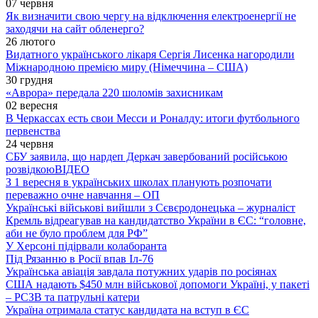
07 червня
Як визначити свою чергу на відключення електроенергії не
заходячи на сайт обленерго?
26 лютого
Видатного українського лікаря Сергія Лисенка нагородили
Міжнародною премією миру (Німеччина – США)
30 грудня
«Аврора» передала 220 шоломів захисникам
02 вересня
В Черкассах есть свои Месси и Роналду: итоги футбольного
первенства
24 червня
СБУ заявила, що нардеп Деркач завербований російською
розвідкою
ВІДЕО
З 1 вересня в українських школах планують розпочати
переважно очне навчання – ОП
Українські військові вийшли з Сєвєродонецька – журналіст
Кремль відреагував на кандидатство України в ЄС: “головне,
аби не було проблем для РФ”
У Херсоні підірвали колаборанта
Під Рязанню в Росії впав Іл-76
Українська авіація завдала потужних ударів по росіянах
США надають $450 млн військової допомоги Україні, у пакеті
– РСЗВ та патрульні катери
Україна отримала статус кандидата на вступ в ЄС