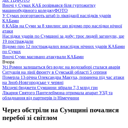
дах ТЦ
ФОТО
Вночі у Сумах КАБ розірвався біля гуртожитку
машинобудівного коледжу
ФОТО
У Сумах розгортають штаб із ліквідації наслідків ударів
КАБами
8 КАБів на Суми за 8 хвилин: що відомо про наслідки нічної
атаки
Наслідки ударів по Сумщині за добу: троє людей загинули, ще
19 постраждали
Відомо про 12 постраждалих внаслідок нічних ударів КАБами
по Сумах
Вночі Суми масовано атакували КАБами
Вчора
Усі Ромни залишаться без води: на водозаборі сталася аварія
Ситуація на лінії фронту в Сумській області 5 серпня
Померла 13-річна Олександра Макуха, поранена під час атаки
на Зноб-Новгородське у червні
Місцеві бюджети Сумщини зібрали 7,3 млрд грн
Лікарня Святого Пантелеймона отримала апарат УЗД та
обладнання від партнерів із Німеччини
Через обстріли на Сумщині почалися
перебої зі світлом