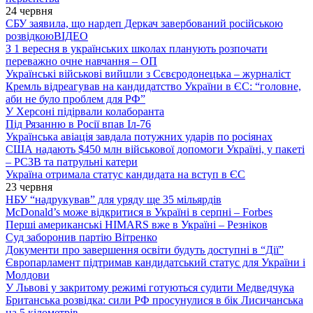
24 червня
СБУ заявила, що нардеп Деркач завербований російською
розвідкою
ВІДЕО
З 1 вересня в українських школах планують розпочати
переважно очне навчання – ОП
Українські військові вийшли з Сєвєродонецька – журналіст
Кремль відреагував на кандидатство України в ЄС: “головне,
аби не було проблем для РФ”
У Херсоні підірвали колаборанта
Під Рязанню в Росії впав Іл-76
Українська авіація завдала потужних ударів по росіянах
США надають $450 млн військової допомоги Україні, у пакеті
– РСЗВ та патрульні катери
Україна отримала статус кандидата на вступ в ЄС
23 червня
НБУ “надрукував” для уряду ще 35 мільярдів
McDonald’s може відкритися в Україні в серпні – Forbes
Перші американські HIMARS вже в Україні – Резніков
Суд заборонив партію Вітренко
Документи про завершення освіти будуть доступні в “Дії”
Європарламент підтримав кандидатський статус для України і
Молдови
У Львові у закритому режимі готуються судити Медведчука
Британська розвідка: сили РФ просунулися в бік Лисичанська
на 5 кілометрів