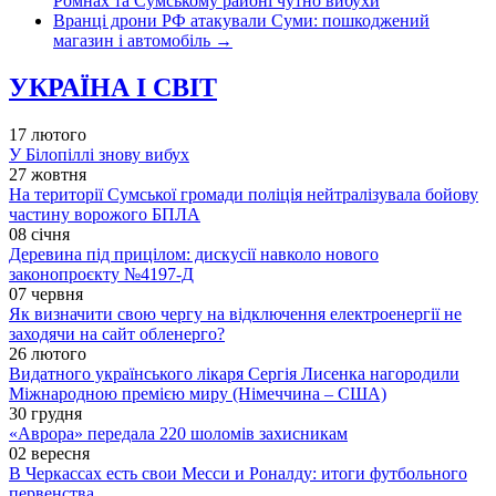
Ромнах та Сумському районі чутно вибухи
Вранці дрони РФ атакували Суми: пошкоджений
магазин і автомобіль
→
УКРАЇНА І СВІТ
17 лютого
У Білопіллі знову вибух
27 жовтня
На території Сумської громади поліція нейтралізувала бойову
частину ворожого БПЛА
08 січня
Деревина під прицілом: дискусії навколо нового
законопроєкту №4197-Д
07 червня
Як визначити свою чергу на відключення електроенергії не
заходячи на сайт обленерго?
26 лютого
Видатного українського лікаря Сергія Лисенка нагородили
Міжнародною премією миру (Німеччина – США)
30 грудня
«Аврора» передала 220 шоломів захисникам
02 вересня
В Черкассах есть свои Месси и Роналду: итоги футбольного
первенства