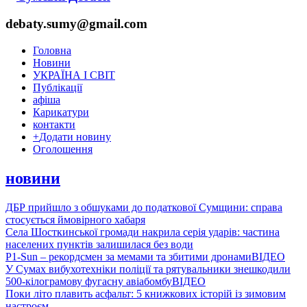
debaty.sumy@gmail.com
Головна
Новини
УКРАЇНА І СВІТ
Публікації
афіша
Карикатури
контакти
+
Додати новину
Оголошення
новини
ДБР прийшло з обшуками до податкової Сумщини: справа
стосується ймовірного хабаря
Села Шосткинської громади накрила серія ударів: частина
населених пунктів залишилася без води
P1-Sun – рекордсмен за мемами та збитими дронами
ВІДЕО
У Сумах вибухотехніки поліції та рятувальники знешкодили
500-кілограмову фугасну авіабомбу
ВІДЕО
Поки літо плавить асфальт: 5 книжкових історій із зимовим
настроєм