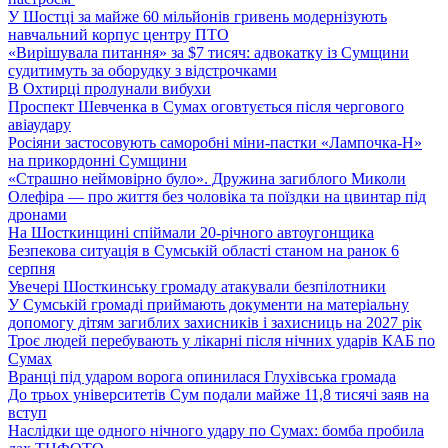
У Шостці за майже 60 мільйонів гривень модернізують
навчальний корпус центру ПТО
«Вирішувала питання» за $7 тисяч: адвокатку із Сумщини
судитимуть за оборудку з відстрочками
В Охтирці пролунали вибухи
Проспект Шевченка в Сумах оговтується після чергового
авіаудару
Росіяни застосовують саморобні міни-пастки «Лампочка-Н»
на прикордонні Сумщини
«Страшно неймовірно було». Дружина загиблого Миколи
Олефіра — про життя без чоловіка та поїздки на цвинтар під
дронами
На Шосткинщині спіймали 20-річного автоугонщика
Безпекова ситуація в Сумській області станом на ранок 6
серпня
Увечері Шосткинську громаду атакували безпілотники
У Сумській громаді приймають документи на матеріальну
допомогу дітям загиблих захисників і захисниць на 2027 рік
Троє людей перебувають у лікарні після нічних ударів КАБ по
Сумах
Вранці під ударом ворога опинилася Глухівська громада
До трьох університетів Сум подали майже 11,8 тисячі заяв на
вступ
Наслідки ще одного нічного удару по Сумах: бомба пробила