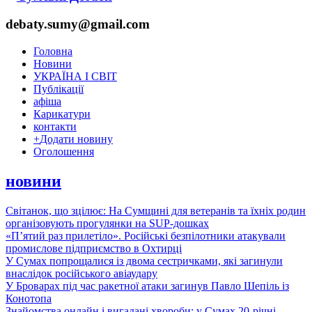
debaty.sumy@gmail.com
Головна
Новини
УКРАЇНА І СВІТ
Публікації
афіша
Карикатури
контакти
+
Додати новину
Оголошення
новини
Світанок, що зцілює: На Сумщині для ветеранів та їхніх родин
організовують прогулянки на SUP-дошках
«П’ятий раз прилетіло». Російські безпілотники атакували
промислове підприємство в Охтирці
У Сумах попрощалися із двома сестричками, які загинули
внаслідок російського авіаудару
У Броварах під час ракетної атаки загинув Павло Шепіль із
Конотопа
Знайомства онлайн і вигадані хвороби: у Сумах 20-річні