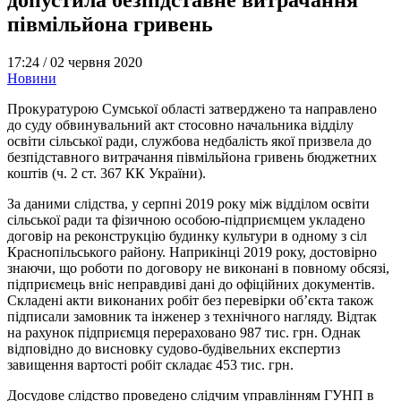
півмільйона гривень
17:24 /
02 червня 2020
Новини
Прокуратурою Сумської області затверджено та направлено
до суду обвинувальний акт стосовно начальника відділу
освіти сільської ради, службова недбалість якої призвела до
безпідставного витрачання півмільйона гривень бюджетних
коштів (ч. 2 ст. 367 КК України).
За даними слідства, у серпні 2019 року між відділом освіти
сільської ради та фізичною особою-підприємцем укладено
договір на реконструкцію будинку культури в одному з сіл
Краснопільського району. Наприкінці 2019 року, достовірно
знаючи, що роботи по договору не виконані в повному обсязі,
підприємець вніс неправдиві дані до офіційних документів.
Складені акти виконаних робіт без перевірки об’єкта також
підписали замовник та інженер з технічного нагляду. Відтак
на рахунок підприємця перераховано 987 тис. грн. Однак
відповідно до висновку судово-будівельних експертиз
завищення вартості робіт складає 453 тис. грн.
Досудове слідство проведено слідчим управлінням ГУНП в