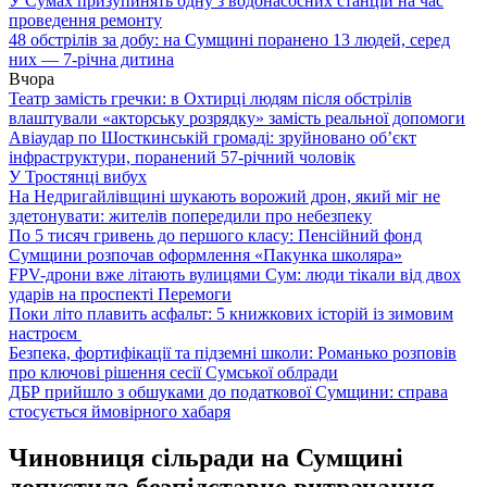
У Сумах призупинять одну з водонасосних станцій на час
проведення ремонту
48 обстрілів за добу: на Сумщині поранено 13 людей, серед
них — 7-річна дитина
Вчора
Театр замість гречки: в Охтирці людям після обстрілів
влаштували «акторську розрядку» замість реальної допомоги
Авіаудар по Шосткинській громаді: зруйновано об’єкт
інфраструктури, поранений 57-річний чоловік
У Тростянці вибух
На Недригайлівщині шукають ворожий дрон, який міг не
здетонувати: жителів попередили про небезпеку
По 5 тисяч гривень до першого класу: Пенсійний фонд
Сумщини розпочав оформлення «Пакунка школяра»
FPV-дрони вже літають вулицями Сум: люди тікали від двох
ударів на проспекті Перемоги
Поки літо плавить асфальт: 5 книжкових історій із зимовим
настроєм
Безпека, фортифікації та підземні школи: Романько розповів
про ключові рішення сесії Сумської облради
ДБР прийшло з обшуками до податкової Сумщини: справа
стосується ймовірного хабаря
Чиновниця сільради на Сумщині
допустила безпідставне витрачання