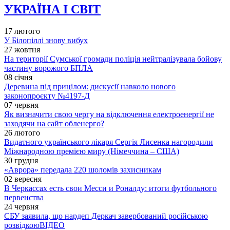
УКРАЇНА І СВІТ
17 лютого
У Білопіллі знову вибух
27 жовтня
На території Сумської громади поліція нейтралізувала бойову
частину ворожого БПЛА
08 січня
Деревина під прицілом: дискусії навколо нового
законопроєкту №4197-Д
07 червня
Як визначити свою чергу на відключення електроенергії не
заходячи на сайт обленерго?
26 лютого
Видатного українського лікаря Сергія Лисенка нагородили
Міжнародною премією миру (Німеччина – США)
30 грудня
«Аврора» передала 220 шоломів захисникам
02 вересня
В Черкассах есть свои Месси и Роналду: итоги футбольного
первенства
24 червня
СБУ заявила, що нардеп Деркач завербований російською
розвідкою
ВІДЕО