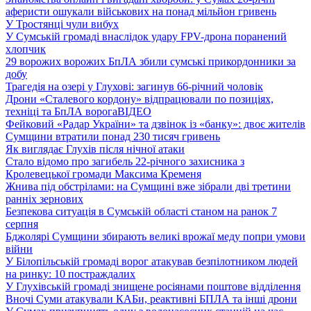
аферисти ошукали військових на понад мільйон гривень
У Тростянці чули вибух
У Сумській громаді внаслідок удару FPV-дрона поранений
хлопчик
29 ворожих ворожих БпЛА збили сумські прикордонники за
добу
Трагедія на озері у Глухові: загинув 66-річний чоловік
Дрони «Сталевого кордону» відпрацювали по позиціях,
техніці та БпЛА ворога
ВІДЕО
Фейковий «Радар України» та дзвінок із «банку»: двоє жителів
Сумщини втратили понад 230 тисяч гривень
Як виглядає Глухів після нічної атаки
Стало відомо про загибель 22-річного захисника з
Кролевецької громади Максима Кременя
Жнива під обстрілами: на Сумщині вже зібрали дві третини
ранніх зернових
Безпекова ситуація в Сумській області станом на ранок 7
серпня
Бджолярі Сумщини збирають великі врожаї меду попри умови
війни
У Білопільській громаді ворог атакував безпілотником людей
на ринку: 10 постраждалих
У Глухівській громаді знищене росіянами поштове відділення
Вночі Суми атакували КАБи, реактивні БПЛА та інші дрони