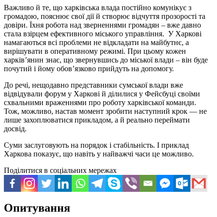
Важливо й те, що харківська влада постійно комунікує з
громадою, пояснює свої дії й створює відчуття прозорості та
довіри. Їхня робота над зверненнями громадян – вже давно
стала взірцем ефективного міського управління. У Харкові
намагаються всі проблеми не відкладати на майбутнє, а
вирішувати в оперативному режимі. При цьому кожен
харківʼянин знає, що звернувшись до міської влади – він буде
почутий і йому обовʼязково прийдуть на допомогу.
До речі, нещодавно представники сумської влади вже
відвідували форум у Харкові й ділилися у Фейсбуці своїми
схвальними враженнями про роботу харківської команди.
Тож, можливо, настав момент зробити наступний крок — не
лише захоплюватися прикладом, а й реально переймати
досвід.
Суми заслуговують на порядок і стабільність. І приклад
Харкова показує, що навіть у найважчі часи це можливо.
Поділитися в соціальних мережах
Опитування