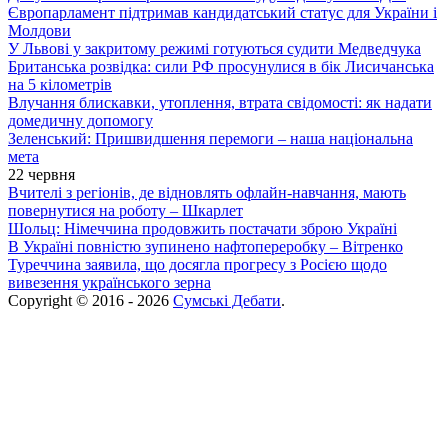
Європарламент підтримав кандидатський статус для України і
Молдови
У Львові у закритому режимі готуються судити Медведчука
Британська розвідка: сили РФ просунулися в бік Лисичанська
на 5 кілометрів
Влучання блискавки, утоплення, втрата свідомості: як надати
домедичну допомогу
Зеленський: Пришвидшення перемоги – наша національна
мета
22 червня
Вчителі з регіонів, де відновлять офлайн-навчання, мають
повернутися на роботу – Шкарлет
Шольц: Німеччина продовжить постачати зброю Україні
В Україні повністю зупинено нафтопереробку – Вітренко
Туреччина заявила, що досягла прогресу з Росією щодо
вивезення українського зерна
Copyright © 2016 - 2026
Сумські Дебати
.