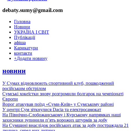
debaty.sumy@gmail.com
Головна
Новини
УКРАЇНА І СВІТ
Публікації
афіша
Карикатури
контакти
+
Додати новину
новини
У Сумах відновлюють спортивний клуб, пошкоджений
російським обстрілом
Сумські хокеїстки знову розгромили болгарок на чемпіонаті
Європи
Ворог атакував поїзд «Суми-Київ» у Сумському районі
У центрі Сум зіткнулися Dacia та електросамокат
На Північно-Слобожанському і Курському напрямках наші
захисники зупинили п’ять ворожих штурмів за добу
На Сумщині внаслідок російських атак за добу постраждала 21
людина, серед них дитина