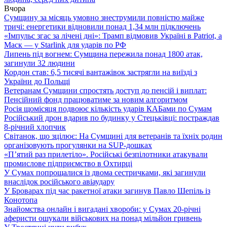
Вчора
Сумщину за місяць умовно знеструмили повністю майже
тричі: енергетики відновили понад 1,34 млн підключень
«Імпульс згас за лічені дні»: Трамп відмовив Україні в Patriot, а
Маск — у Starlink для ударів по РФ
Липень під вогнем: Сумщина пережила понад 1800 атак,
загинули 32 людини
Кордон став: 6,5 тисячі вантажівок застрягли на виїзді з
України до Польщі
Ветеранам Сумщини спростять доступ до пенсій і виплат:
Пенсійний фонд працюватиме за новим алгоритмом
Росія щомісяця подвоює кількість ударів КАБами по Сумам
Російський дрон вдарив по будинку у Стецьківці: постраждав
8-річний хлопчик
Світанок, що зцілює: На Сумщині для ветеранів та їхніх родин
організовують прогулянки на SUP-дошках
«П’ятий раз прилетіло». Російські безпілотники атакували
промислове підприємство в Охтирці
У Сумах попрощалися із двома сестричками, які загинули
внаслідок російського авіаудару
У Броварах під час ракетної атаки загинув Павло Шепіль із
Конотопа
Знайомства онлайн і вигадані хвороби: у Сумах 20-річні
аферисти ошукали військових на понад мільйон гривень