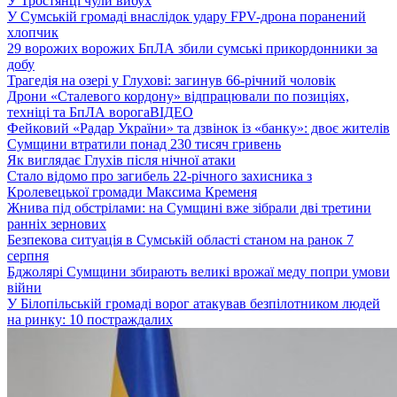
У Тростянці чули вибух
У Сумській громаді внаслідок удару FPV-дрона поранений
хлопчик
29 ворожих ворожих БпЛА збили сумські прикордонники за
добу
Трагедія на озері у Глухові: загинув 66-річний чоловік
Дрони «Сталевого кордону» відпрацювали по позиціях,
техніці та БпЛА ворога
ВІДЕО
Фейковий «Радар України» та дзвінок із «банку»: двоє жителів
Сумщини втратили понад 230 тисяч гривень
Як виглядає Глухів після нічної атаки
Стало відомо про загибель 22-річного захисника з
Кролевецької громади Максима Кременя
Жнива під обстрілами: на Сумщині вже зібрали дві третини
ранніх зернових
Безпекова ситуація в Сумській області станом на ранок 7
серпня
Бджолярі Сумщини збирають великі врожаї меду попри умови
війни
У Білопільській громаді ворог атакував безпілотником людей
на ринку: 10 постраждалих