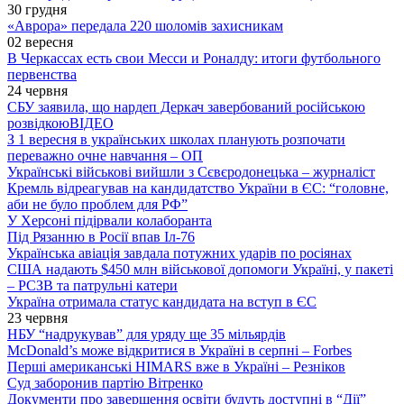
30 грудня
«Аврора» передала 220 шоломів захисникам
02 вересня
В Черкассах есть свои Месси и Роналду: итоги футбольного
первенства
24 червня
СБУ заявила, що нардеп Деркач завербований російською
розвідкою
ВІДЕО
З 1 вересня в українських школах планують розпочати
переважно очне навчання – ОП
Українські військові вийшли з Сєвєродонецька – журналіст
Кремль відреагував на кандидатство України в ЄС: “головне,
аби не було проблем для РФ”
У Херсоні підірвали колаборанта
Під Рязанню в Росії впав Іл-76
Українська авіація завдала потужних ударів по росіянах
США надають $450 млн військової допомоги Україні, у пакеті
– РСЗВ та патрульні катери
Україна отримала статус кандидата на вступ в ЄС
23 червня
НБУ “надрукував” для уряду ще 35 мільярдів
McDonald’s може відкритися в Україні в серпні – Forbes
Перші американські HIMARS вже в Україні – Резніков
Суд заборонив партію Вітренко
Документи про завершення освіти будуть доступні в “Дії”