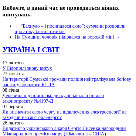
Вибачте, в даний час не проводиться ніяких
опитувань.
←
“Бахнуло – і посипалося скло”: сумчани розповіли
про атаку безпілотників
На Сумщині чоловік підірвався на ворожій міні
→
УКРАЇНА І СВІТ
17 лютого
У Білопіллі знову вибух
27 жовтня
На території Сумської громади поліція нейтралізувала бойову
частину ворожого БПЛА
08 січня
Деревина під прицілом: дискусії навколо нового
законопроєкту №4197-Д
07 червня
Як визначити свою чергу на відключення електроенергії не
заходячи на сайт обленерго?
26 лютого
Видатного українського лікаря Сергія Лисенка нагородили
Міжнародною премією миру (Німеччина – США)