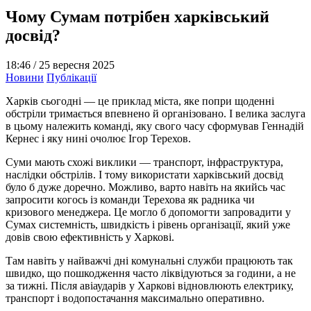
Чому Сумам потрібен харківський
досвід?
18:46 /
25 вересня 2025
Новини
Публікації
Харків сьогодні — це приклад міста, яке попри щоденні
обстріли тримається впевнено й організовано. І велика заслуга
в цьому належить команді, яку свого часу сформував Геннадій
Кернес і яку нині очолює Ігор Терехов.
Суми мають схожі виклики — транспорт, інфраструктура,
наслідки обстрілів. І тому використати харківський досвід
було б дуже доречно. Можливо, варто навіть на якийсь час
запросити когось із команди Терехова як радника чи
кризового менеджера. Це могло б допомогти запровадити у
Сумах системність, швидкість і рівень організації, який уже
довів свою ефективність у Харкові.
Там навіть у найважчі дні комунальні служби працюють так
швидко, що пошкодження часто ліквідуються за години, а не
за тижні. Після авіаударів у Харкові відновлюють електрику,
транспорт і водопостачання максимально оперативно.