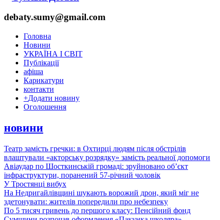
debaty.sumy@gmail.com
Головна
Новини
УКРАЇНА І СВІТ
Публікації
афіша
Карикатури
контакти
+
Додати новину
Оголошення
новини
Театр замість гречки: в Охтирці людям після обстрілів
влаштували «акторську розрядку» замість реальної допомоги
Авіаудар по Шосткинській громаді: зруйновано об’єкт
інфраструктури, поранений 57-річний чоловік
У Тростянці вибух
На Недригайлівщині шукають ворожий дрон, який міг не
здетонувати: жителів попередили про небезпеку
По 5 тисяч гривень до першого класу: Пенсійний фонд
Сумщини розпочав оформлення «Пакунка школяра»