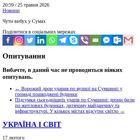
20:59 /
25 травня 2026
Новини
Чути вибух у Сумах
Поділитися в соціальних мережах
Опитування
Вибачте, в даний час не проводиться ніяких
опитувань.
←
Ворожий дрон ударив по вулиці на Сумщині: у
громаді пошкоджені будинки
Підсумки сьогоднішніх ударів по Сумщині: дрони били
по житлових будинках, дитячому майданчику та
інфраструктурі. У кількох містах відсутнє світло
→
УКРАЇНА І СВІТ
17 лютого