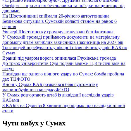
«Страшно неймовірно було». Дружина загиблого Миколи
Олефіра — про життя без чоловіка та поїздки на цвинтар під
дронами
На Шосткинщині спіймали 20-річного автоугонщика
Безпекова ситуація в Сумській області станом на ранок 6
серпня
Увечері Шосткинську громаду атакували безпілотники
У Сумській громаді приймають документи на матеріальну
допомогу дітям загиблих захисників і захисниць на 2027 рік
Троє людей перебувають у лікарні після нічних ударів КАБ по
Сумах
Вранці під ударом ворога опинилася Глухівська громада
До трьох університетів Сум подали майже 11,8 тисячі заяв на
вступ
Наслідки ще одного нічного удару по Сумах: бомба пробила
дах ТЦ
ФОТО
Вночі у Сумах КАБ розірвався біля гуртожитку
машинобудівного коледжу
ФОТО
У Сумах розгортають штаб із ліквідації наслідків ударів
КАБами
8 КАБів на Суми за 8 хвилин: що відомо про наслідки нічної
атаки
Чути вибух у Сумах