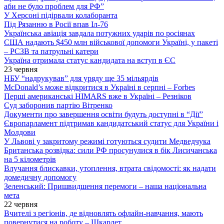
аби не було проблем для РФ”
У Херсоні підірвали колаборанта
Під Рязанню в Росії впав Іл-76
Українська авіація завдала потужних ударів по росіянах
США надають $450 млн військової допомоги Україні, у пакеті
– РСЗВ та патрульні катери
Україна отримала статус кандидата на вступ в ЄС
23 червня
НБУ “надрукував” для уряду ще 35 мільярдів
McDonald’s може відкритися в Україні в серпні – Forbes
Перші американські HIMARS вже в Україні – Резніков
Суд заборонив партію Вітренко
Документи про завершення освіти будуть доступні в “Дії”
Європарламент підтримав кандидатський статус для України і
Молдови
У Львові у закритому режимі готуються судити Медведчука
Британська розвідка: сили РФ просунулися в бік Лисичанська
на 5 кілометрів
Влучання блискавки, утоплення, втрата свідомості: як надати
домедичну допомогу
Зеленський: Пришвидшення перемоги – наша національна
мета
22 червня
Вчителі з регіонів, де відновлять офлайн-навчання, мають
повернутися на роботу – Шкарлет