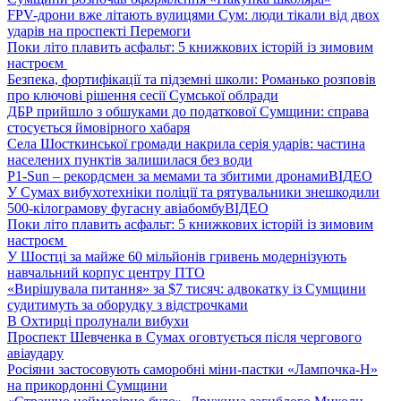
FPV-дрони вже літають вулицями Сум: люди тікали від двох
ударів на проспекті Перемоги
Поки літо плавить асфальт: 5 книжкових історій із зимовим
настроєм
Безпека, фортифікації та підземні школи: Романько розповів
про ключові рішення сесії Сумської облради
ДБР прийшло з обшуками до податкової Сумщини: справа
стосується ймовірного хабаря
Села Шосткинської громади накрила серія ударів: частина
населених пунктів залишилася без води
P1-Sun – рекордсмен за мемами та збитими дронами
ВІДЕО
У Сумах вибухотехніки поліції та рятувальники знешкодили
500-кілограмову фугасну авіабомбу
ВІДЕО
Поки літо плавить асфальт: 5 книжкових історій із зимовим
настроєм
У Шостці за майже 60 мільйонів гривень модернізують
навчальний корпус центру ПТО
«Вирішувала питання» за $7 тисяч: адвокатку із Сумщини
судитимуть за оборудку з відстрочками
В Охтирці пролунали вибухи
Проспект Шевченка в Сумах оговтується після чергового
авіаудару
Росіяни застосовують саморобні міни-пастки «Лампочка-Н»
на прикордонні Сумщини