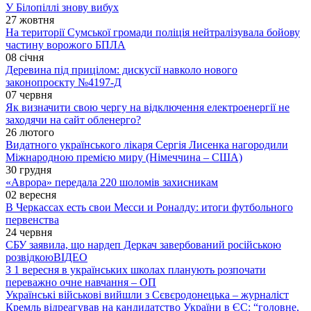
У Білопіллі знову вибух
27 жовтня
На території Сумської громади поліція нейтралізувала бойову
частину ворожого БПЛА
08 січня
Деревина під прицілом: дискусії навколо нового
законопроєкту №4197-Д
07 червня
Як визначити свою чергу на відключення електроенергії не
заходячи на сайт обленерго?
26 лютого
Видатного українського лікаря Сергія Лисенка нагородили
Міжнародною премією миру (Німеччина – США)
30 грудня
«Аврора» передала 220 шоломів захисникам
02 вересня
В Черкассах есть свои Месси и Роналду: итоги футбольного
первенства
24 червня
СБУ заявила, що нардеп Деркач завербований російською
розвідкою
ВІДЕО
З 1 вересня в українських школах планують розпочати
переважно очне навчання – ОП
Українські військові вийшли з Сєвєродонецька – журналіст
Кремль відреагував на кандидатство України в ЄС: “головне,