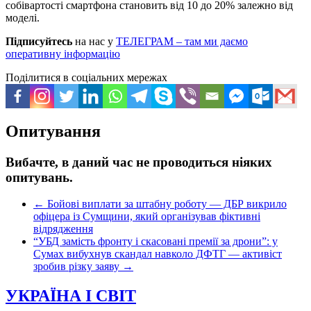
собівартості смартфона становить від 10 до 20% залежно від
моделі.
Підписуйтесь
на нас у
ТЕЛЕГРАМ – там ми даємо
оперативну інформацію
Поділитися в соціальних мережах
Опитування
Вибачте, в даний час не проводиться ніяких
опитувань.
←
Бойові виплати за штабну роботу — ДБР викрило
офіцера із Сумщини, який організував фіктивні
відрядження
“УБД замість фронту і скасовані премії за дрони”: у
Сумах вибухнув скандал навколо ДФТГ — активіст
зробив різку заяву
→
УКРАЇНА І СВІТ