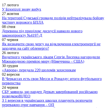
17 лютого
У Білопіллі знову вибух
27 жовтня
На території Сумської громади поліція нейтралізувала бойову
частину ворожого БПЛА
08 січня
Деревина під прицілом: дискусії навколо нового
законопроєкту №4197-Д
07 червня
Як визначити свою чергу на відключення електроенергії не
заходячи на сайт обленерго?
26 лютого
Видатного українського лікаря Сергія Лисенка нагородили
Міжнародною премією миру (Німеччина – США)
30 грудня
«Аврора» передала 220 шоломів захисникам
02 вересня
В Черкассах есть свои Месси и Роналду: итоги футбольного
первенства
24 червня
СБУ заявила, що нардеп Деркач завербований російською
розвідкою
ВІДЕО
З 1 вересня в українських школах планують розпочати
переважно очне навчання – ОП