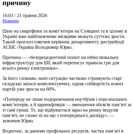
причину
16:03 /
21 травня 2026
Новини
Ціни на смартфони та комп’ютери на Сумщині та в цілому в
Україні вже найближчими місяцями можуть суттєво зрости.
Такий прогноз озвучив керівник департаменту дистрибуції
АСБІС-Україна Володимир Юрко.
Причина — «безпрецедентний попит на обчислювальну
інфраструктуру для ШІ, який переписує правила гри для
всього ринку електроніки».
За його словами, нині ситуацію частково стримують старі
складські запаси комплектуючих, однак собівартість нових
партій уже зросла на 60%.
«Попереду не лише подорожчання ноутбуків і персональних
комп’ютерів, а й шринкфляція — зменшення обсягів пам’яті за
ті самі гроші. Те, що відбувається зараз на ринку модулів
пам’яті, не схоже ні на що з попереднього досвіду», —
зазначив Юрко.
Водночас, за даними профільних ресурсів, частка пам’яті в