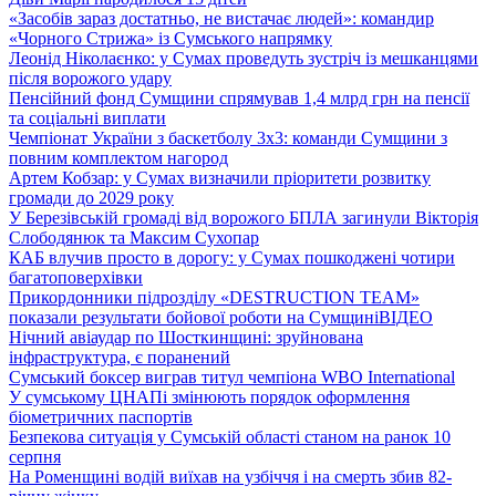
«Засобів зараз достатньо, не вистачає людей»: командир
«Чорного Стрижа» із Сумського напрямку
Леонід Ніколаєнко: у Сумах проведуть зустріч із мешканцями
після ворожого удару
Пенсійний фонд Сумщини спрямував 1,4 млрд грн на пенсії
та соціальні виплати
Чемпіонат України з баскетболу 3х3: команди Сумщини з
повним комплектом нагород
Артем Кобзар: у Сумах визначили пріоритети розвитку
громади до 2029 року
У Березівській громаді від ворожого БПЛА загинули Вікторія
Слободянюк та Максим Сухопар
КАБ влучив просто в дорогу: у Сумах пошкоджені чотири
багатоповерхівки
Прикордонники підрозділу «DESTRUCTION TEAM»
показали результати бойової роботи на Сумщині
ВІДЕО
Нічний авіаудар по Шосткинщині: зруйнована
інфраструктура, є поранений
Сумський боксер виграв титул чемпіона WBO International
У сумському ЦНАПі змінюють порядок оформлення
біометричних паспортів
Безпекова ситуація у Сумській області станом на ранок 10
серпня
На Роменщині водій виїхав на узбіччя і на смерть збив 82-