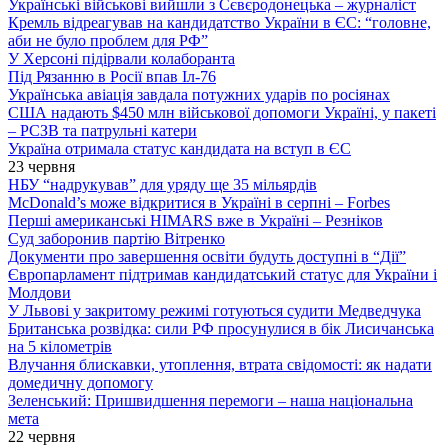
Українські військові вийшли з Сєвєродонецька – журналіст
Кремль відреагував на кандидатство України в ЄС: “головне,
аби не було проблем для РФ”
У Херсоні підірвали колаборанта
Під Рязанню в Росії впав Іл-76
Українська авіація завдала потужних ударів по росіянах
США надають $450 млн військової допомоги Україні, у пакеті
– РСЗВ та патрульні катери
Україна отримала статус кандидата на вступ в ЄС
23 червня
НБУ “надрукував” для уряду ще 35 мільярдів
McDonald’s може відкритися в Україні в серпні – Forbes
Перші американські HIMARS вже в Україні – Резніков
Суд заборонив партію Вітренко
Документи про завершення освіти будуть доступні в “Дії”
Європарламент підтримав кандидатський статус для України і
Молдови
У Львові у закритому режимі готуються судити Медведчука
Британська розвідка: сили РФ просунулися в бік Лисичанська
на 5 кілометрів
Влучання блискавки, утоплення, втрата свідомості: як надати
домедичну допомогу
Зеленський: Пришвидшення перемоги – наша національна
мета
22 червня