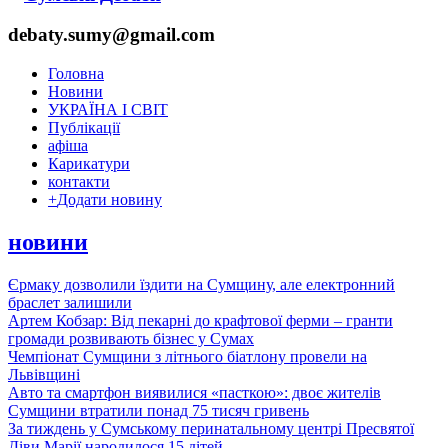
debaty.sumy@gmail.com
Головна
Новини
УКРАЇНА І СВІТ
Публікації
афіша
Карикатури
контакти
+
Додати новину
новини
Єрмаку дозволили їздити на Сумщину, але електронний
браслет залишили
Артем Кобзар: Від пекарні до крафтової ферми – гранти
громади розвивають бізнес у Сумах
Чемпіонат Сумщини з літнього біатлону провели на
Львівщині
Авто та смартфон виявилися «пасткою»: двоє жителів
Сумщини втратили понад 75 тисяч гривень
За тиждень у Сумському перинатальному центрі Пресвятої
Діви Марії народилося 15 дітей