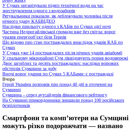
річну жінку
У Сумах організували підвіз технічної води на час
знеструмлення одного з водозаборів
Рятувальники показали, як деблокували чоловіка після
нічного удару КАБ
ВІДЕО
Наслідки прильоту одного з КАБів по Сумах цієї ночі
Частина Недригайлівської громади вже без світла: ворог
уразив енергооб’єкт біля Тернів
Що відомо про стан постраждалих внаслідок ударів КАБ по
Сумах
У Сумах уже 14 постраждалих після нічних ударів авіабомб
У спальному мікрорайоні Сум ліквідовують порив водомережі
Двоє загиблих та десять постраждалих: наслідки ворожих
обстрілів Сумщини за добу
Вночі ворог ударив по Сумах 5 КАБами: є постраждалі
Вчора
Герой України розповів про понад 40 діб в оточенні на
Сумщині
Сумщина – серед аутсайдерів фінансового рейтингу
На Сумщині прикордонники знищили понад 100 російських
безпілотників
Cмартфони та комп’ютери на Сумщині
можуть різко подорожчати — названо