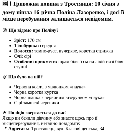
🆘 ❗
Тривожна новина з Тростянця:
10 січня з
дому пішла 16-річна Поліна Лазоренко, і досі її
місце перебування залишається невідомим.
😟
Що відомо про Поліну?
Зріст:
170 см
Тілобудова:
середня
Волосся:
темно-русе, кучеряве, коротка стрижка
Очі:
сірі
Особливі прикмети:
шрам біля 5 см на лівій нозі біля
ступні
👗
Що було на ній?
Червона кофта з малюнком «паука»
Чорна коротка куртка
Чорна шапка з червоним візерунком «паука»
Сірі замшеві черевики
🚨
Поліція звертається до вас!
Якщо ви бачили дівчину або знаєте щось про її
місцеперебування, негайно повідомте:
📍
Адреса:
м. Тростянець, вул. Благовіщенська, 34