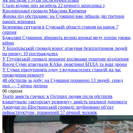
Як виглядає Глухів після нічної атаки
Стало відомо про загибель 22-річного захисника з
Кролевецької громади Максима Кременя
Жнива під обстрілами: на Сумщині вже зібрали дві третини
ранніх зернових
Безпекова ситуація в Сумській області станом на ранок 7
серпня
Бджолярі Сумщини збирають великі врожаї меду попри умови
війни
У Білопільській громаді ворог атакував безпілотником людей
на ринку: 10 постраждалих
У Глухівській громаді знищене росіянами поштове відділення
Вночі Суми атакували КАБи, реактивні БПЛА та інші дрони
У Сумах призупинять одну з водонасосних станцій на час
проведення ремонту
48 обстрілів за добу: на Сумщині поранено 13 людей, серед
них — 7-річна дитина
06 серпня
Театр замість гречки: в Охтирці людям після обстрілів
влаштували «акторську розрядку» замість реальної допомоги
Авіаудар по Шосткинській громаді: зруйновано об’єкт
інфраструктури, поранений 57-річний чоловік