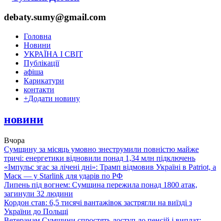
debaty.sumy@gmail.com
Головна
Новини
УКРАЇНА І СВІТ
Публікації
афіша
Карикатури
контакти
+
Додати новину
новини
Вчора
Сумщину за місяць умовно знеструмили повністю майже
тричі: енергетики відновили понад 1,34 млн підключень
«Імпульс згас за лічені дні»: Трамп відмовив Україні в Patriot, а
Маск — у Starlink для ударів по РФ
Липень під вогнем: Сумщина пережила понад 1800 атак,
загинули 32 людини
Кордон став: 6,5 тисячі вантажівок застрягли на виїзді з
України до Польщі
Ветеранам Сумщини спростять доступ до пенсій і виплат: