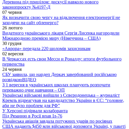
Деревина під прицілом: дискусії навколо нового
законопроєкту №4197-Д
07 червня
Як визначити свою чергу на відключення електроенергії не
заходячи на сайт обленерго?
26 лютого
Видатного українського лікаря Сергія Лисенка нагородили
Міжнародною премією миру (Німеччина – США)
30 грудня
«Аврора» передала 220 шоломів захисникам
02 вересня
В Черкассах есть свои Месси и Роналду: итоги футбольного
первенства
24 червня
СБУ заявила, що нардеп Деркач завербований російською
розвідкою
ВІДЕО
З 1 вересня в українських школах планують розпочати
переважно очне навчання – ОП
Українські військові вийшли з Сєвєродонецька – журналіст
Кремль відреагував на кандидатство України в ЄС: “головне,
аби не було проблем для РФ”
У Херсоні підірвали колаборанта
Під Рязанню в Росії впав Іл-76
Українська авіація завдала потужних ударів по росіянах
США надають $450 млн військової допомоги Україні, у пакеті