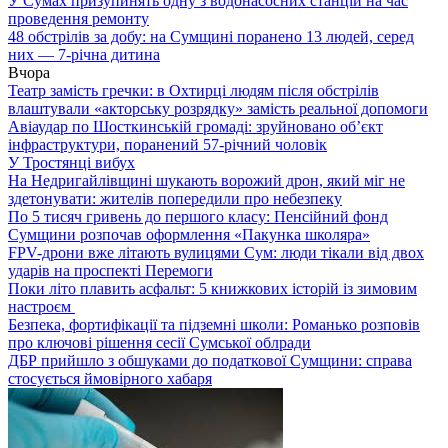
У Сумах призупинять одну з водонасосних станцій на час
проведення ремонту
48 обстрілів за добу: на Сумщині поранено 13 людей, серед
них — 7-річна дитина
Вчора
Театр замість гречки: в Охтирці людям після обстрілів
влаштували «акторську розрядку» замість реальної допомоги
Авіаудар по Шосткинській громаді: зруйновано об’єкт
інфраструктури, поранений 57-річний чоловік
У Тростянці вибух
На Недригайлівщині шукають ворожий дрон, який міг не
здетонувати: жителів попередили про небезпеку
По 5 тисяч гривень до першого класу: Пенсійний фонд
Сумщини розпочав оформлення «Пакунка школяра»
FPV-дрони вже літають вулицями Сум: люди тікали від двох
ударів на проспекті Перемоги
Поки літо плавить асфальт: 5 книжкових історій із зимовим
настроєм
Безпека, фортифікації та підземні школи: Романько розповів
про ключові рішення сесії Сумської облради
ДБР прийшло з обшуками до податкової Сумщини: справа
стосується ймовірного хабаря