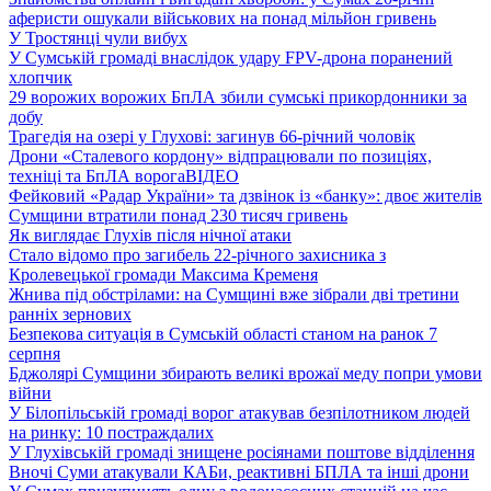
аферисти ошукали військових на понад мільйон гривень
У Тростянці чули вибух
У Сумській громаді внаслідок удару FPV-дрона поранений
хлопчик
29 ворожих ворожих БпЛА збили сумські прикордонники за
добу
Трагедія на озері у Глухові: загинув 66-річний чоловік
Дрони «Сталевого кордону» відпрацювали по позиціях,
техніці та БпЛА ворога
ВІДЕО
Фейковий «Радар України» та дзвінок із «банку»: двоє жителів
Сумщини втратили понад 230 тисяч гривень
Як виглядає Глухів після нічної атаки
Стало відомо про загибель 22-річного захисника з
Кролевецької громади Максима Кременя
Жнива під обстрілами: на Сумщині вже зібрали дві третини
ранніх зернових
Безпекова ситуація в Сумській області станом на ранок 7
серпня
Бджолярі Сумщини збирають великі врожаї меду попри умови
війни
У Білопільській громаді ворог атакував безпілотником людей
на ринку: 10 постраждалих
У Глухівській громаді знищене росіянами поштове відділення
Вночі Суми атакували КАБи, реактивні БПЛА та інші дрони