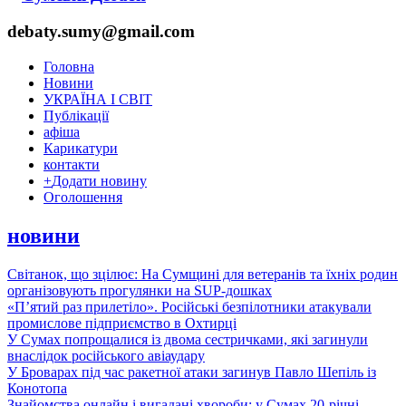
debaty.sumy@gmail.com
Головна
Новини
УКРАЇНА І СВІТ
Публікації
афіша
Карикатури
контакти
+
Додати новину
Оголошення
новини
Світанок, що зцілює: На Сумщині для ветеранів та їхніх родин
організовують прогулянки на SUP-дошках
«П’ятий раз прилетіло». Російські безпілотники атакували
промислове підприємство в Охтирці
У Сумах попрощалися із двома сестричками, які загинули
внаслідок російського авіаудару
У Броварах під час ракетної атаки загинув Павло Шепіль із
Конотопа
Знайомства онлайн і вигадані хвороби: у Сумах 20-річні