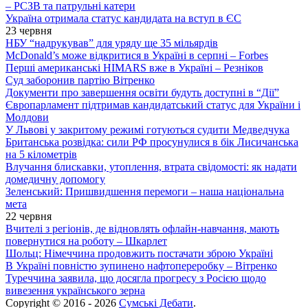
– РСЗВ та патрульні катери
Україна отримала статус кандидата на вступ в ЄС
23 червня
НБУ “надрукував” для уряду ще 35 мільярдів
McDonald’s може відкритися в Україні в серпні – Forbes
Перші американські HIMARS вже в Україні – Резніков
Суд заборонив партію Вітренко
Документи про завершення освіти будуть доступні в “Дії”
Європарламент підтримав кандидатський статус для України і
Молдови
У Львові у закритому режимі готуються судити Медведчука
Британська розвідка: сили РФ просунулися в бік Лисичанська
на 5 кілометрів
Влучання блискавки, утоплення, втрата свідомості: як надати
домедичну допомогу
Зеленський: Пришвидшення перемоги – наша національна
мета
22 червня
Вчителі з регіонів, де відновлять офлайн-навчання, мають
повернутися на роботу – Шкарлет
Шольц: Німеччина продовжить постачати зброю Україні
В Україні повністю зупинено нафтопереробку – Вітренко
Туреччина заявила, що досягла прогресу з Росією щодо
вивезення українського зерна
Copyright © 2016 - 2026
Сумські Дебати
.