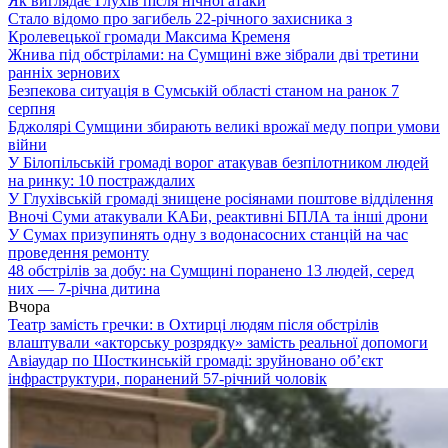
Як виглядає Глухів після нічної атаки
Стало відомо про загибель 22-річного захисника з
Кролевецької громади Максима Кременя
Жнива під обстрілами: на Сумщині вже зібрали дві третини
ранніх зернових
Безпекова ситуація в Сумській області станом на ранок 7
серпня
Бджолярі Сумщини збирають великі врожаї меду попри умови
війни
У Білопільській громаді ворог атакував безпілотником людей
на ринку: 10 постраждалих
У Глухівській громаді знищене росіянами поштове відділення
Вночі Суми атакували КАБи, реактивні БПЛА та інші дрони
У Сумах призупинять одну з водонасосних станцій на час
проведення ремонту
48 обстрілів за добу: на Сумщині поранено 13 людей, серед
них — 7-річна дитина
Вчора
Театр замість гречки: в Охтирці людям після обстрілів
влаштували «акторську розрядку» замість реальної допомоги
Авіаудар по Шосткинській громаді: зруйновано об’єкт
інфраструктури, поранений 57-річний чоловік