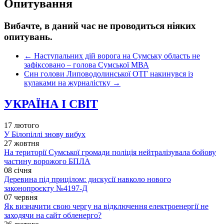
Опитування
Вибачте, в даний час не проводиться ніяких
опитувань.
←
Наступальних дій ворога на Сумську область не
зафіксовано – голова Сумської МВА
Син голови Липоводолинської ОТГ накинувся із
кулаками на журналістку
→
УКРАЇНА І СВІТ
17 лютого
У Білопіллі знову вибух
27 жовтня
На території Сумської громади поліція нейтралізувала бойову
частину ворожого БПЛА
08 січня
Деревина під прицілом: дискусії навколо нового
законопроєкту №4197-Д
07 червня
Як визначити свою чергу на відключення електроенергії не
заходячи на сайт обленерго?