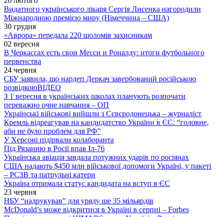
26 лютого
Видатного українського лікаря Сергія Лисенка нагородили
Міжнародною премією миру (Німеччина – США)
30 грудня
«Аврора» передала 220 шоломів захисникам
02 вересня
В Черкассах есть свои Месси и Роналду: итоги футбольного
первенства
24 червня
СБУ заявила, що нардеп Деркач завербований російською
розвідкою
ВІДЕО
З 1 вересня в українських школах планують розпочати
переважно очне навчання – ОП
Українські військові вийшли з Сєвєродонецька – журналіст
Кремль відреагував на кандидатство України в ЄС: “головне,
аби не було проблем для РФ”
У Херсоні підірвали колаборанта
Під Рязанню в Росії впав Іл-76
Українська авіація завдала потужних ударів по росіянах
США надають $450 млн військової допомоги Україні, у пакеті
– РСЗВ та патрульні катери
Україна отримала статус кандидата на вступ в ЄС
23 червня
НБУ “надрукував” для уряду ще 35 мільярдів
McDonald’s може відкритися в Україні в серпні – Forbes