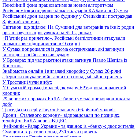
Пенсійний фонд працюватиме за новим алгоритмом
Росія щомісяця подвоює кількість ударів КАБами по Сумам
Російський дрон вдарив по будинку у Стецьківці: постраждав
8-річний хлопчик
Світанок, що зцілює: На Сумщині для ветеранів та їхніх родин
організовують прогулянки на SUP-дошках
«П’ятий раз прилетіло». Російські безпілотники атакували
промислове підприємство в Охтирці
У Сумах попрощалися із двома сестричками, які загинули
внаслідок російського авіаудару
У Броварах під час ракетної атаки загинув Павло Шепіль із
Конотопа
Знайомства онлайн і вигадані хвороби: у Сумах 20-річні
аферисти ошукали військових на понад мільйон гривень
У Тростянці чули вибух
У Сумській громаді внаслідок удару FPV-дрона поранений
хлопчик
29 ворожих ворожих БпЛА збили сумські прикордонники за
добу
Трагедія на озері у Глухові: загинув 66-річний чоловік
Дрони «Сталевого кордону» відпрацювали по позиціях,
техніці та БпЛА ворога
ВІДЕО
Фейковий «Радар України» та дзвінок із «банку»: двоє жителів
Сумщини втратили понад 230 тисяч гривень