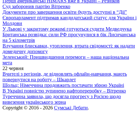
Перші американські HIMARS вже в Україні – Резніков
Суд заборонив партію Вітренко
Документи про завершення освіти будуть доступні в “Дії”
Європарламент підтримав кандидатський статус для України і
Молдови
У Львові у закритому режимі готуються судити Медведчука
Британська розвідка: сили РФ просунулися в бік Лисичанська
на 5 кілометрів
Влучання блискавки, утоплення, втрата свідомості: як надати
домедичну допомогу
Зеленський: Пришвидшення перемоги – наша національна
мета
22 червня
Вчителі з регіонів, де відновлять офлайн-навчання, мають
повернутися на роботу – Шкарлет
Шольц: Німеччина продовжить постачати зброю Україні
В Україні повністю зупинено нафтопереробку – Вітренко
Туреччина заявила, що досягла прогресу з Росією щодо
вивезення українського зерна
Copyright © 2016 - 2026
Сумські Дебати
.