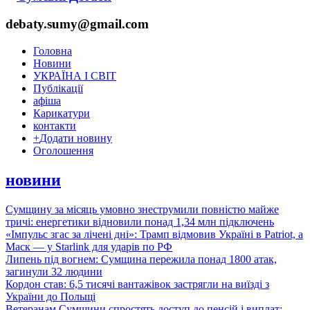
debaty.sumy@gmail.com
Головна
Новини
УКРАЇНА І СВІТ
Публікації
афіша
Карикатури
контакти
+
Додати новину
Оголошення
новини
Сумщину за місяць умовно знеструмили повністю майже
тричі: енергетики відновили понад 1,34 млн підключень
«Імпульс згас за лічені дні»: Трамп відмовив Україні в Patriot, а
Маск — у Starlink для ударів по РФ
Липень під вогнем: Сумщина пережила понад 1800 атак,
загинули 32 людини
Кордон став: 6,5 тисячі вантажівок застрягли на виїзді з
України до Польщі
Ветеранам Сумщини спростять доступ до пенсій і виплат: