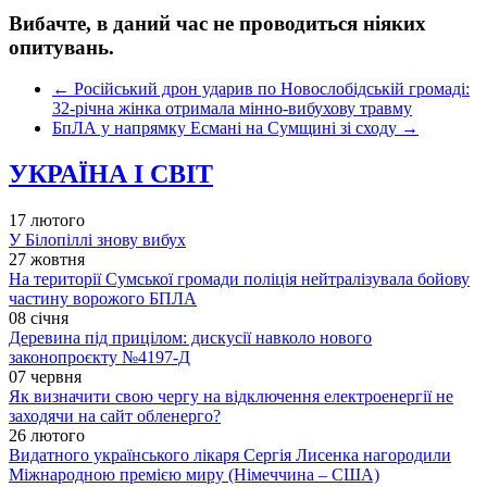
Вибачте, в даний час не проводиться ніяких
опитувань.
←
Російський дрон ударив по Новослобідській громаді:
32-річна жінка отримала мінно-вибухову травму
БпЛА у напрямку Есмані на Сумщині зі сходу
→
УКРАЇНА І СВІТ
17 лютого
У Білопіллі знову вибух
27 жовтня
На території Сумської громади поліція нейтралізувала бойову
частину ворожого БПЛА
08 січня
Деревина під прицілом: дискусії навколо нового
законопроєкту №4197-Д
07 червня
Як визначити свою чергу на відключення електроенергії не
заходячи на сайт обленерго?
26 лютого
Видатного українського лікаря Сергія Лисенка нагородили
Міжнародною премією миру (Німеччина – США)