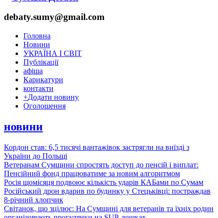
debaty.sumy@gmail.com
Головна
Новини
УКРАЇНА І СВІТ
Публікації
афіша
Карикатури
контакти
+
Додати новину
Оголошення
новини
Кордон став: 6,5 тисячі вантажівок застрягли на виїзді з
України до Польщі
Ветеранам Сумщини спростять доступ до пенсій і виплат:
Пенсійний фонд працюватиме за новим алгоритмом
Росія щомісяця подвоює кількість ударів КАБами по Сумам
Російський дрон вдарив по будинку у Стецьківці: постраждав
8-річний хлопчик
Світанок, що зцілює: На Сумщині для ветеранів та їхніх родин
організовують прогулянки на SUP-дошках