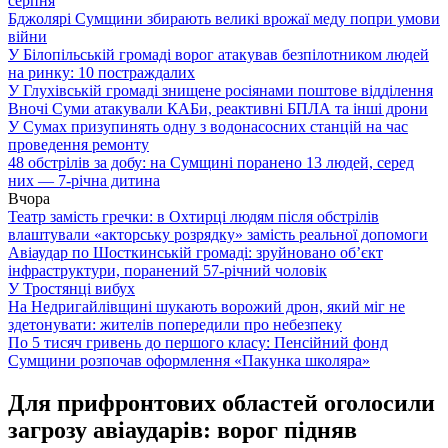
серпня
Бджолярі Сумщини збирають великі врожаї меду попри умови
війни
У Білопільській громаді ворог атакував безпілотником людей
на ринку: 10 постраждалих
У Глухівській громаді знищене росіянами поштове відділення
Вночі Суми атакували КАБи, реактивні БПЛА та інші дрони
У Сумах призупинять одну з водонасосних станцій на час
проведення ремонту
48 обстрілів за добу: на Сумщині поранено 13 людей, серед
них — 7-річна дитина
Вчора
Театр замість гречки: в Охтирці людям після обстрілів
влаштували «акторську розрядку» замість реальної допомоги
Авіаудар по Шосткинській громаді: зруйновано об’єкт
інфраструктури, поранений 57-річний чоловік
У Тростянці вибух
На Недригайлівщині шукають ворожий дрон, який міг не
здетонувати: жителів попередили про небезпеку
По 5 тисяч гривень до першого класу: Пенсійний фонд
Сумщини розпочав оформлення «Пакунка школяра»
Для прифронтових областей оголосили
загрозу авіаударів: ворог підняв