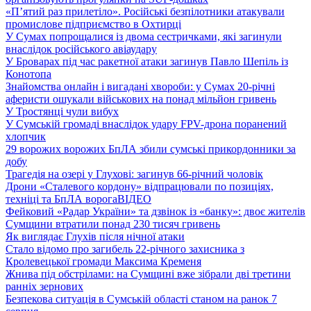
«П’ятий раз прилетіло». Російські безпілотники атакували
промислове підприємство в Охтирці
У Сумах попрощалися із двома сестричками, які загинули
внаслідок російського авіаудару
У Броварах під час ракетної атаки загинув Павло Шепіль із
Конотопа
Знайомства онлайн і вигадані хвороби: у Сумах 20-річні
аферисти ошукали військових на понад мільйон гривень
У Тростянці чули вибух
У Сумській громаді внаслідок удару FPV-дрона поранений
хлопчик
29 ворожих ворожих БпЛА збили сумські прикордонники за
добу
Трагедія на озері у Глухові: загинув 66-річний чоловік
Дрони «Сталевого кордону» відпрацювали по позиціях,
техніці та БпЛА ворога
ВІДЕО
Фейковий «Радар України» та дзвінок із «банку»: двоє жителів
Сумщини втратили понад 230 тисяч гривень
Як виглядає Глухів після нічної атаки
Стало відомо про загибель 22-річного захисника з
Кролевецької громади Максима Кременя
Жнива під обстрілами: на Сумщині вже зібрали дві третини
ранніх зернових
Безпекова ситуація в Сумській області станом на ранок 7