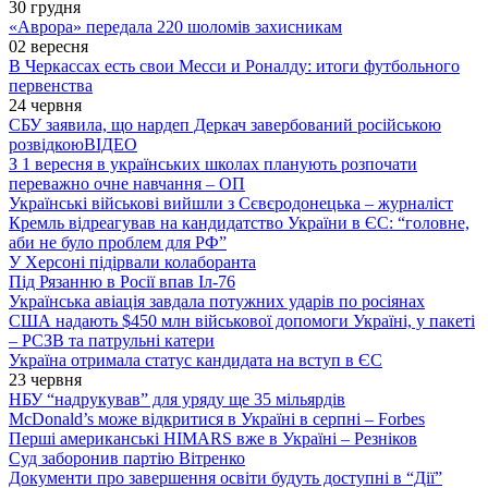
30 грудня
«Аврора» передала 220 шоломів захисникам
02 вересня
В Черкассах есть свои Месси и Роналду: итоги футбольного
первенства
24 червня
СБУ заявила, що нардеп Деркач завербований російською
розвідкою
ВІДЕО
З 1 вересня в українських школах планують розпочати
переважно очне навчання – ОП
Українські військові вийшли з Сєвєродонецька – журналіст
Кремль відреагував на кандидатство України в ЄС: “головне,
аби не було проблем для РФ”
У Херсоні підірвали колаборанта
Під Рязанню в Росії впав Іл-76
Українська авіація завдала потужних ударів по росіянах
США надають $450 млн військової допомоги Україні, у пакеті
– РСЗВ та патрульні катери
Україна отримала статус кандидата на вступ в ЄС
23 червня
НБУ “надрукував” для уряду ще 35 мільярдів
McDonald’s може відкритися в Україні в серпні – Forbes
Перші американські HIMARS вже в Україні – Резніков
Суд заборонив партію Вітренко
Документи про завершення освіти будуть доступні в “Дії”