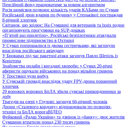
Пенсійний фонд працюватиме за новим алгоритмом
Росія щомісяця подвоює кількість ударів КАБами по Сумам
Російський дрон вдарив по будинку у Стецьківці: постраждав
8-річний хлопчик
Світанок, що зцілює: На Сумщині для ветеранів та їхніх родин
організовують прогулянки на SUP-дошках
«П’ятий раз прилетіло». Російські безпілотники атакували
промислове підприємство в Охтирці
У Сумах попрощалися із двома сестричками, які загинули
внаслідок російського авіаудару
У Броварах під час ракетної атаки загинув Павло Шепіль із
Конотопа
Знайомства онлайн і вигадані хвороби: у Сумах 20-річні
аферисти ошукали військових на понад мільйон гривень
У Тростянці чули вибух
У Сумській громаді внаслідок удару FPV-дрона поранений
хлопчик
29 ворожих ворожих БпЛА збили сумські прикордонники за
добу
Трагедія на озері у Глухові: загинув 66-річний чоловік
Дрони «Сталевого кордону» відпрацювали по позиціях,
техніці та БпЛА ворога
ВІДЕО
Фейковий «Радар України» та дзвінок із «банку»: двоє жителів
Сумщини втратили понад 230 тисяч гривень