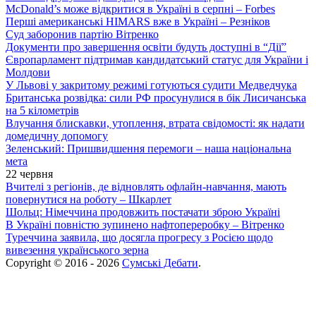
McDonald’s може відкритися в Україні в серпні – Forbes
Перші американські HIMARS вже в Україні – Резніков
Суд заборонив партію Вітренко
Документи про завершення освіти будуть доступні в “Дії”
Європарламент підтримав кандидатський статус для України і
Молдови
У Львові у закритому режимі готуються судити Медведчука
Британська розвідка: сили РФ просунулися в бік Лисичанська
на 5 кілометрів
Влучання блискавки, утоплення, втрата свідомості: як надати
домедичну допомогу
Зеленський: Пришвидшення перемоги – наша національна
мета
22 червня
Вчителі з регіонів, де відновлять офлайн-навчання, мають
повернутися на роботу – Шкарлет
Шольц: Німеччина продовжить постачати зброю Україні
В Україні повністю зупинено нафтопереробку – Вітренко
Туреччина заявила, що досягла прогресу з Росією щодо
вивезення українського зерна
Copyright © 2016 - 2026
Сумські Дебати
.