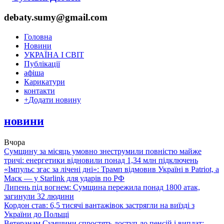
debaty.sumy@gmail.com
Головна
Новини
УКРАЇНА І СВІТ
Публікації
афіша
Карикатури
контакти
+
Додати новину
новини
Вчора
Сумщину за місяць умовно знеструмили повністю майже
тричі: енергетики відновили понад 1,34 млн підключень
«Імпульс згас за лічені дні»: Трамп відмовив Україні в Patriot, а
Маск — у Starlink для ударів по РФ
Липень під вогнем: Сумщина пережила понад 1800 атак,
загинули 32 людини
Кордон став: 6,5 тисячі вантажівок застрягли на виїзді з
України до Польщі
Ветеранам Сумщини спростять доступ до пенсій і виплат: