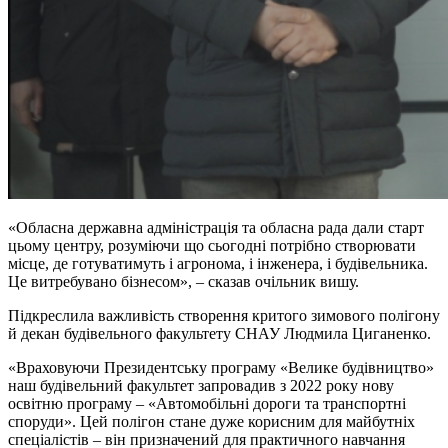
«Обласна державна адміністрація та обласна рада дали старт
цьому центру, розуміючи що сьогодні потрібно створювати
місце, де готуватимуть і агронома, і інженера, і будівельника.
Це витребувано бізнесом», – сказав очільник вишу.
Підкреслила важливість створення критого зимового полігону
й декан будівельного факультету СНАУ Людмила Циганенко.
«Враховуючи Президентську програму «Велике будівництво»
наш будівельний факультет запровадив з 2022 року нову
освітню програму – «Автомобільні дороги та транспортні
споруди». Цей полігон стане дуже корисним для майбутніх
спеціалістів – він призначений для практичного навчання