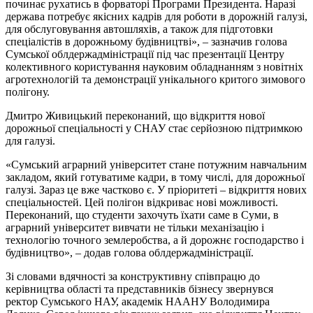
починає рухатись в форваторі Програми Президента. Наразі
держава потребує якісних кадрів для роботи в дорожній галузі,
для обслуговування автошляхів, а також для підготовки
спеціалістів в дорожньому будівництві», – зазначив голова
Сумської облдержадміністрації під час презентації Центру
колективного користування науковим обладнанням з новітніх
агротехнологій та демонстрації унікального критого зимового
полігону.
Дмитро Живицький переконаний, що відкриття нової
дорожньої спеціальності у СНАУ стає серйозною підтримкою
для галузі.
«Сумський аграрний університет стане потужним навчальним
закладом, який готуватиме кадри, в тому числі, для дорожньої
галузі. Зараз це вже частково є. У пріоритеті – відкриття нових
спеціальностей. Цей полігон відкриває нові можливості.
Переконаний, що студенти захочуть їхати саме в Суми, в
аграрний університет вивчати не тільки механізацію і
технологію точного землеробства, а й дорожнє господарство і
будівництво», – додав голова облдержадміністрації.
Зі словами вдячності за конструктивну співпрацю до
керівництва області та представників бізнесу звернувся
ректор Сумського НАУ, академік НААНУ Володимира