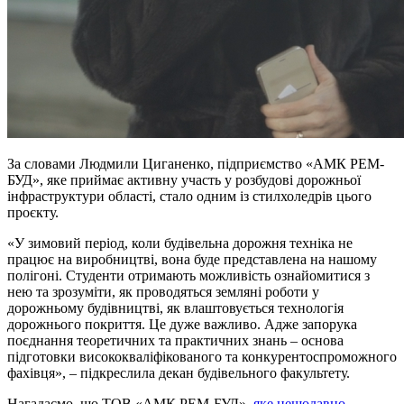
За словами Людмили Циганенко, підприємство «АМК РЕМ-
БУД», яке приймає активну участь у розбудові дорожньої
інфраструктури області, стало одним із стилхоледрів цього
проєкту.
«У зимовий період, коли будівельна дорожня техніка не
працює на виробництві, вона буде представлена на нашому
полігоні. Студенти отримають можливість ознайомитися з
нею та зрозуміти, як проводяться земляні роботи у
дорожньому будівництві, як влаштовується технологія
дорожнього покриття. Це дуже важливо. Адже запорука
поєднання теоретичних та практичних знань – основа
підготовки висококваліфікованого та конкурентоспроможного
фахівця», – підкреслила декан будівельного факультету.
Нагадаємо, що ТОВ «АМК РЕМ-БУД»,
яке нещодавно