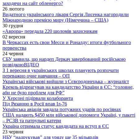
заходячи на сайт обленерго?
26 лютого
Видатного українського лікаря Сергія Лисенка нагородили
Міжнародною премією миру (Німеччина – США)
30 грудня
«Аврора» передала 220 шоломів захисникам
02 вересня
В Черкассах есть свои Месси и Роналду: итоги футбольного
первенства
24 червня
СБУ заявила, що нардеп Деркач завербований російською
розвідкою
ВІДЕО
З 1 вересня в українських школах планують розпочати
переважно очне навчання – ОП
Українські військові вийшли з Сєвєродонецька – журналіст
Кремль відреагував на кандидатство України в ЄС: “головне,
аби не було проблем для РФ”
У Херсоні підірвали колаборанта
Під Рязанню в Росії впав Іл-76
Українська авіація завдала потужних ударів по росіянах
США надають $450 млн військової допомоги Україні, у пакеті
– РСЗВ та патрульні катери
Україна отримала статус кандидата на вступ в ЄС
23 червня
НБУ “надрукував” для уряду ще 35 мільярдів