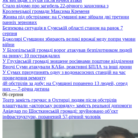
Як виглядає Глухів після нічної атаки
Стало відомо про загибель 22-річного захисника з
Кролевецької громади Максима Кременя
Жнива під обстрілами: на Сумщині вже зібрали дві третини
ранніх зернових
Безпекова ситуація в Сумській області станом на ранок 7
серпня
Бджолярі Сумщини збирають великі врожаї меду попри умови
війни
У Білопільській громаді ворог атакував безпілотником людей
на ринку: 10 постраждалих
У Глухівській громаді знищене росіянами поштове відділення
Вночі Суми атакували КАБи, реактивні БПЛА та інші дрони
У Сумах призупинять одну з водонасосних станцій на час
проведення ремонту
48 обстрілів за добу: на Сумщині поранено 13 людей, серед
них — 7-річна дитина
06 серпня
Театр замість гречки: в Охтирці людям після обстрілів
влаштували «акторську розрядку» замість реальної допомоги
Авіаудар по Шосткинській громаді: зруйновано об’єкт
інфраструктури, поранений 57-річний чоловік