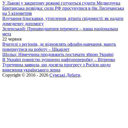
У Львові у закритому режимі готуються судити Медведчука
Британська розвідка: сили РФ просунулися в бік Лисичанська
на 5 кілометрів
Влучання блискавки, утоплення, втрата свідомості: як надати
домедичну допомогу
Зеленський: Пришвидшення перемоги – наша національна
мета
22 червня
Вчителі з регіонів, де відновлять офлайн-навчання, мають
повернутися на роботу – Шкарлет
Шольц: Німеччина продовжить постачати зброю Україні
В Україні повністю зупинено нафтопереробку – Вітренко
Туреччина заявила, що досягла прогресу з Росією щодо
вивезення українського зерна
Copyright © 2016 - 2026
Сумські Дебати
.