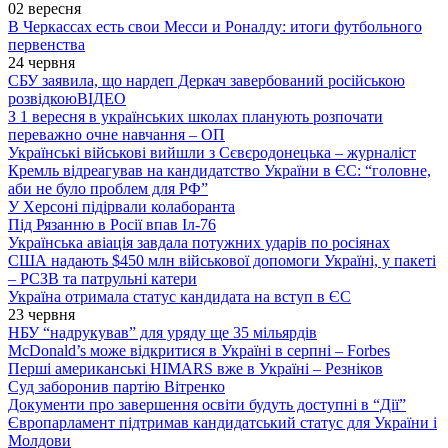
02 вересня
В Черкассах есть свои Месси и Роналду: итоги футбольного
первенства
24 червня
СБУ заявила, що нардеп Деркач завербований російською
розвідкою
ВІДЕО
З 1 вересня в українських школах планують розпочати
переважно очне навчання – ОП
Українські військові вийшли з Сєвєродонецька – журналіст
Кремль відреагував на кандидатство України в ЄС: “головне,
аби не було проблем для РФ”
У Херсоні підірвали колаборанта
Під Рязанню в Росії впав Іл-76
Українська авіація завдала потужних ударів по росіянах
США надають $450 млн військової допомоги Україні, у пакеті
– РСЗВ та патрульні катери
Україна отримала статус кандидата на вступ в ЄС
23 червня
НБУ “надрукував” для уряду ще 35 мільярдів
McDonald’s може відкритися в Україні в серпні – Forbes
Перші американські HIMARS вже в Україні – Резніков
Суд заборонив партію Вітренко
Документи про завершення освіти будуть доступні в “Дії”
Європарламент підтримав кандидатський статус для України і
Молдови