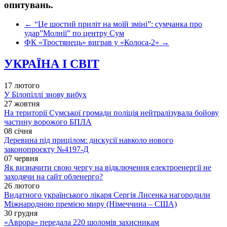
опитувань.
←
“Це шостий приліт на моїй зміні”: сумчанка про
удар”Молнії” по центру Сум
ФК «Тростянець» виграв у «Колоса-2»
→
УКРАЇНА І СВІТ
17 лютого
У Білопіллі знову вибух
27 жовтня
На території Сумської громади поліція нейтралізувала бойову
частину ворожого БПЛА
08 січня
Деревина під прицілом: дискусії навколо нового
законопроєкту №4197-Д
07 червня
Як визначити свою чергу на відключення електроенергії не
заходячи на сайт обленерго?
26 лютого
Видатного українського лікаря Сергія Лисенка нагородили
Міжнародною премією миру (Німеччина – США)
30 грудня
«Аврора» передала 220 шоломів захисникам