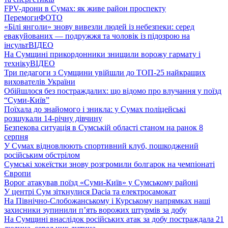
FPV-дрони в Сумах: як живе район проспекту
Перемоги
ФОТО
«Білі янголи» знову вивезли людей із небезпеки: серед
евакуйованих — подружжя та чоловік із підозрою на
інсульт
ВІДЕО
На Сумщині прикордонники знищили ворожу гармату і
техніку
ВІДЕО
Три педагоги з Сумщини увійшли до ТОП-25 найкращих
вихователів України
Обійшлося без постраждалих: що відомо про влучання у поїзд
“Суми-Київ”
Поїхала до знайомого і зникла: у Сумах поліцейські
розшукали 14-річну дівчину
Безпекова ситуація в Сумській області станом на ранок 8
серпня
У Сумах відновлюють спортивний клуб, пошкоджений
російським обстрілом
Сумські хокеїстки знову розгромили болгарок на чемпіонаті
Європи
Ворог атакував поїзд «Суми-Київ» у Сумському районі
У центрі Сум зіткнулися Dacia та електросамокат
На Північно-Слобожанському і Курському напрямках наші
захисники зупинили п’ять ворожих штурмів за добу
На Сумщині внаслідок російських атак за добу постраждала 21