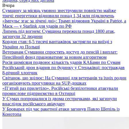
людина, серед них дитина
Вчора
Сумщину за місяць умовно знеструмили повністю майже
тричі: енергетики відновили понад 1,34 млн підключень
«Імпульс згас за лічені дні»: Трамп відмовив Україні в Patriot, а
Маск — у Starlink для ударів по РФ
Липень під вогнем: Сумщина пережила понад 1800 атак,
загинули 32 людини
Кордон став: 6,5 тисячі вантажівок застрягли на виїзді з
України до Польщі
Ветеранам Сумщини спростять доступ до пенсій і виплат:
Пенсійний фонд працюватиме за новим алгоритмом
Росія щомісяця подвоює кількість ударів КАБами по Сумам
Російський дрон вдарив по будинку у Стецьківці: постраждав
8-річний хлопчик
Світанок, що зцілює: На Сумщині для ветеранів та їхніх родин
організовують прогулянки на SUP-дошках
«П’ятий раз прилетіло». Російські безпілотники атакували
промислове підприємство в Охтирці
У Сумах попрощалися із двома сестричками, які загинули
внаслідок російського авіаудару
У Броварах під час ракетної атаки загинув Павло Шепіль із
Конотопа