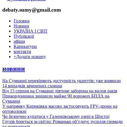
debaty.sumy@gmail.com
Головна
Новини
УКРАЇНА І СВІТ
Публікації
афіша
Карикатури
контакти
+
Додати новину
новини
На Сумщині перевіряють доступність укриттів: уже виявили
14 випадків зачинених сховищ
Від 15 серпня на Сумщині діятиме заборона на вилов раків
Прикордонники знищили майже 90 ворожих БПЛА на
Сумщині
У напрямку Кириківки масово застосовують FPV-дрони на
оптоволокні
Чи безпечно купатися у Галенківському озері в Шостці
Глухів бореться за світло: Романько об’єднує зусилля громади
та енергетиків