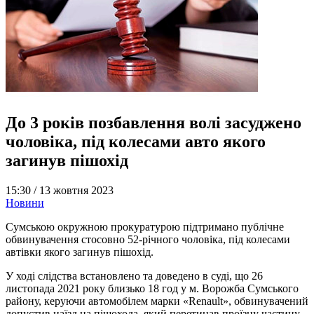
До 3 років позбавлення волі засуджено
чоловіка, під колесами авто якого
загинув пішохід
15:30 /
13 жовтня 2023
Новини
Сумською окружною прокуратурою підтримано публічне
обвинувачення стосовно 52-річного чоловіка, під колесами
автівки якого загинув пішохід.
У ході слідства встановлено та доведено в суді, що 26
листопада 2021 року близько 18 год у м. Ворожба Сумського
району, керуючи автомобілем марки «Renаult», обвинувачений
допустив наїзд на пішохода, який перетинав проїзну частину.