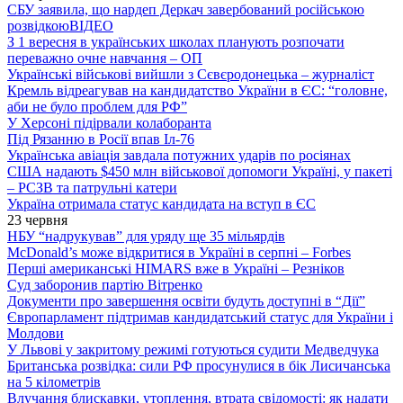
СБУ заявила, що нардеп Деркач завербований російською
розвідкою
ВІДЕО
З 1 вересня в українських школах планують розпочати
переважно очне навчання – ОП
Українські військові вийшли з Сєвєродонецька – журналіст
Кремль відреагував на кандидатство України в ЄС: “головне,
аби не було проблем для РФ”
У Херсоні підірвали колаборанта
Під Рязанню в Росії впав Іл-76
Українська авіація завдала потужних ударів по росіянах
США надають $450 млн військової допомоги Україні, у пакеті
– РСЗВ та патрульні катери
Україна отримала статус кандидата на вступ в ЄС
23 червня
НБУ “надрукував” для уряду ще 35 мільярдів
McDonald’s може відкритися в Україні в серпні – Forbes
Перші американські HIMARS вже в Україні – Резніков
Суд заборонив партію Вітренко
Документи про завершення освіти будуть доступні в “Дії”
Європарламент підтримав кандидатський статус для України і
Молдови
У Львові у закритому режимі готуються судити Медведчука
Британська розвідка: сили РФ просунулися в бік Лисичанська
на 5 кілометрів
Влучання блискавки, утоплення, втрата свідомості: як надати