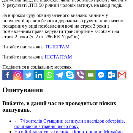
У результаті ДТП 50-річний чоловік загинув на місці події.
За вироком суду обвинуваченого визнано винним у
порушенні правил безпеки дорожнього руху та призначено
покарання у виді позбавлення волі на строк 3 роки з
позбавленням права керувати транспортним засобами на
строк 2 роки (ч. 2 ст. 286 КК України).
Читайте нас також в
ТЕЛЕГРАМ
Читайте нас також в
ІНСТАГРАМ
Поділитися в соціальних мережах
Опитування
Вибачте, в даний час не проводиться ніяких
опитувань.
←
74 жителів Сумщини загинули внаслідок обстрілів,
починаючи з травня цього року
На війні загинув захисник із Конотопщини Михайло