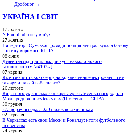
Дробоног
→
УКРАЇНА І СВІТ
17 лютого
У Білопіллі знову вибух
27 жовтня
На території Сумської громади поліція нейтралізувала бойову
частину ворожого БПЛА
08 січня
Деревина під прицілом: дискусії навколо нового
законопроєкту №4197-Д
07 червня
Як визначити свою чергу на відключення електроенергії не
заходячи на сайт обленерго?
26 лютого
Видатного українського лікаря Сергія Лисенка нагородили
Міжнародною премією миру (Німеччина – США)
30 грудня
«Аврора» передала 220 шоломів захисникам
02 вересня
В Черкассах есть свои Месси и Роналду: итоги футбольного
первенства
24 червня