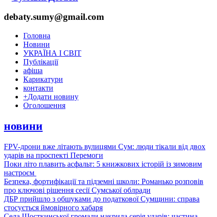
debaty.sumy@gmail.com
Головна
Новини
УКРАЇНА І СВІТ
Публікації
афіша
Карикатури
контакти
+
Додати новину
Оголошення
новини
FPV-дрони вже літають вулицями Сум: люди тікали від двох
ударів на проспекті Перемоги
Поки літо плавить асфальт: 5 книжкових історій із зимовим
настроєм
Безпека, фортифікації та підземні школи: Романько розповів
про ключові рішення сесії Сумської облради
ДБР прийшло з обшуками до податкової Сумщини: справа
стосується ймовірного хабаря
Села Шосткинської громади накрила серія ударів: частина