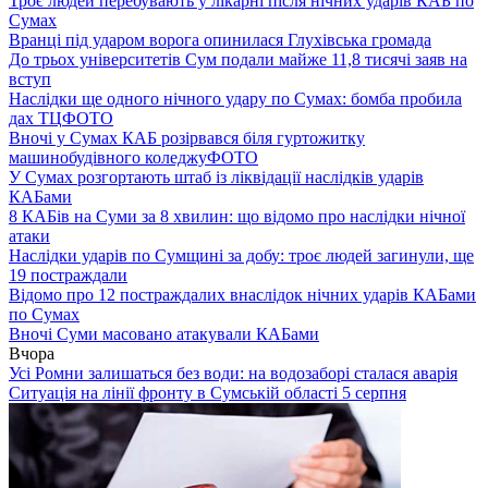
Троє людей перебувають у лікарні після нічних ударів КАБ по
Сумах
Вранці під ударом ворога опинилася Глухівська громада
До трьох університетів Сум подали майже 11,8 тисячі заяв на
вступ
Наслідки ще одного нічного удару по Сумах: бомба пробила
дах ТЦ
ФОТО
Вночі у Сумах КАБ розірвався біля гуртожитку
машинобудівного коледжу
ФОТО
У Сумах розгортають штаб із ліквідації наслідків ударів
КАБами
8 КАБів на Суми за 8 хвилин: що відомо про наслідки нічної
атаки
Наслідки ударів по Сумщині за добу: троє людей загинули, ще
19 постраждали
Відомо про 12 постраждалих внаслідок нічних ударів КАБами
по Сумах
Вночі Суми масовано атакували КАБами
Вчора
Усі Ромни залишаться без води: на водозаборі сталася аварія
Ситуація на лінії фронту в Сумській області 5 серпня