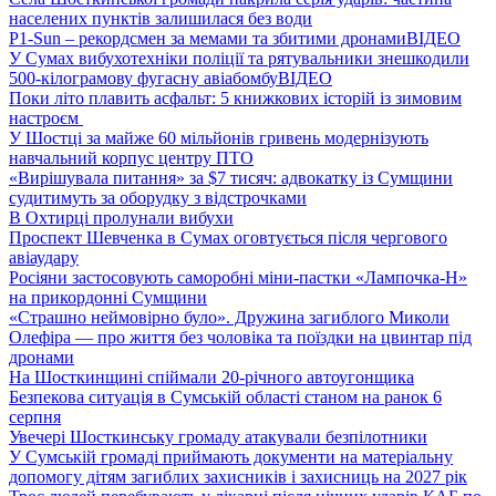
населених пунктів залишилася без води
P1-Sun – рекордсмен за мемами та збитими дронами
ВІДЕО
У Сумах вибухотехніки поліції та рятувальники знешкодили
500-кілограмову фугасну авіабомбу
ВІДЕО
Поки літо плавить асфальт: 5 книжкових історій із зимовим
настроєм
У Шостці за майже 60 мільйонів гривень модернізують
навчальний корпус центру ПТО
«Вирішувала питання» за $7 тисяч: адвокатку із Сумщини
судитимуть за оборудку з відстрочками
В Охтирці пролунали вибухи
Проспект Шевченка в Сумах оговтується після чергового
авіаудару
Росіяни застосовують саморобні міни-пастки «Лампочка-Н»
на прикордонні Сумщини
«Страшно неймовірно було». Дружина загиблого Миколи
Олефіра — про життя без чоловіка та поїздки на цвинтар під
дронами
На Шосткинщині спіймали 20-річного автоугонщика
Безпекова ситуація в Сумській області станом на ранок 6
серпня
Увечері Шосткинську громаду атакували безпілотники
У Сумській громаді приймають документи на матеріальну
допомогу дітям загиблих захисників і захисниць на 2027 рік