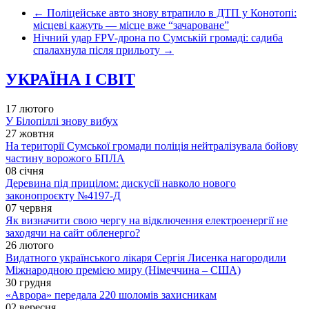
←
Поліцейське авто знову втрапило в ДТП у Конотопі:
місцеві кажуть — місце вже “зачароване”
Нічний удар FPV-дрона по Сумській громаді: садиба
спалахнула після прильоту
→
УКРАЇНА І СВІТ
17 лютого
У Білопіллі знову вибух
27 жовтня
На території Сумської громади поліція нейтралізувала бойову
частину ворожого БПЛА
08 січня
Деревина під прицілом: дискусії навколо нового
законопроєкту №4197-Д
07 червня
Як визначити свою чергу на відключення електроенергії не
заходячи на сайт обленерго?
26 лютого
Видатного українського лікаря Сергія Лисенка нагородили
Міжнародною премією миру (Німеччина – США)
30 грудня
«Аврора» передала 220 шоломів захисникам
02 вересня