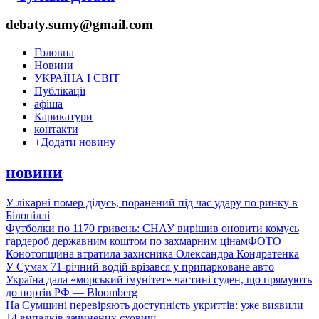
debaty.sumy@gmail.com
Головна
Новини
УКРАЇНА І СВІТ
Публікації
афіша
Карикатури
контакти
+
Додати новину
новини
У лікарні помер дідусь, поранений під час удару по ринку в
Білопіллі
Футболки по 1170 гривень: СНАУ вирішив оновити комусь
гардероб державним коштом по захмарним цінам
ФОТО
Конотопщина втратила захисника Олександра Кондратенка
У Сумах 71-річний водій врізався у припарковане авто
Україна дала «морський імунітет» частині суден, що прямують
до портів РФ — Bloomberg
На Сумщині перевіряють доступність укриттів: уже виявили
14 випадків зачинених сховищ