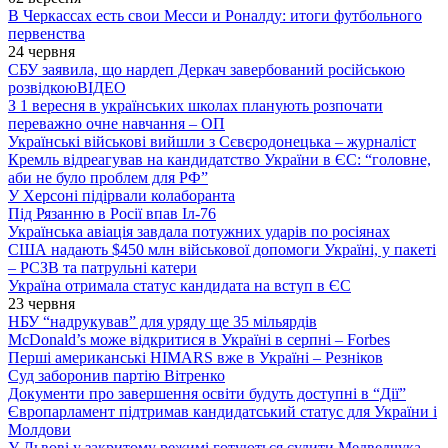
В Черкассах есть свои Месси и Роналду: итоги футбольного
первенства
24 червня
СБУ заявила, що нардеп Деркач завербований російською
розвідкою
ВІДЕО
З 1 вересня в українських школах планують розпочати
переважно очне навчання – ОП
Українські військові вийшли з Сєвєродонецька – журналіст
Кремль відреагував на кандидатство України в ЄС: “головне,
аби не було проблем для РФ”
У Херсоні підірвали колаборанта
Під Рязанню в Росії впав Іл-76
Українська авіація завдала потужних ударів по росіянах
США надають $450 млн військової допомоги Україні, у пакеті
– РСЗВ та патрульні катери
Україна отримала статус кандидата на вступ в ЄС
23 червня
НБУ “надрукував” для уряду ще 35 мільярдів
McDonald’s може відкритися в Україні в серпні – Forbes
Перші американські HIMARS вже в Україні – Резніков
Суд заборонив партію Вітренко
Документи про завершення освіти будуть доступні в “Дії”
Європарламент підтримав кандидатський статус для України і
Молдови
У Львові у закритому режимі готуються судити Медведчука