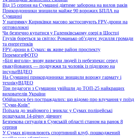
Від 15 серпня на Сумщині діятиме заборона на вилов раків
Прикордонники знищили майже 90 ворожих БПЛА на
Сумщині
У напрямку Кириківки масово застосовують FPV-дрони на
оптоволокні
Чи безпечно купатися у Галенківському озері в Шостці
Глухів бореться за світло: Романько об’єднує зусилля громади
та енергетиків
FPV-дрони в Сумах: як живе район проспекту
Перемоги
ФОТО
«Білі янголи» знову вивезли людей із небезпеки: серед
евакуйованих — подружжя та чоловік із підозрою на
інсульт
ВІДЕО
На Сумщині прикордонники знищили ворожу гармату і
техніку
ВІДЕО
Три педагоги з Сумщини увійшли до ТОП-25 найкращих
вихователів України
Обійшлося без постраждалих: що відомо про влучання у поїзд
“Суми-Київ”
Поїхала до знайомого і зникла: у Сумах поліцейські
розшукали 14-річну дівчину
Безпекова ситуація в Сумській області станом на ранок 8
серпня
У Сумах відновлюють спортивний клуб, пошкоджений