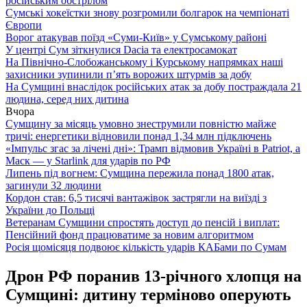
російським обстрілом
Сумські хокеїстки знову розгромили болгарок на чемпіонаті
Європи
Ворог атакував поїзд «Суми-Київ» у Сумському районі
У центрі Сум зіткнулися Dacia та електросамокат
На Північно-Слобожанському і Курському напрямках наші
захисники зупинили п’ять ворожих штурмів за добу
На Сумщині внаслідок російських атак за добу постраждала 21
людина, серед них дитина
Вчора
Сумщину за місяць умовно знеструмили повністю майже
тричі: енергетики відновили понад 1,34 млн підключень
«Імпульс згас за лічені дні»: Трамп відмовив Україні в Patriot, а
Маск — у Starlink для ударів по РФ
Липень під вогнем: Сумщина пережила понад 1800 атак,
загинули 32 людини
Кордон став: 6,5 тисячі вантажівок застрягли на виїзді з
України до Польщі
Ветеранам Сумщини спростять доступ до пенсій і виплат:
Пенсійний фонд працюватиме за новим алгоритмом
Росія щомісяця подвоює кількість ударів КАБами по Сумам
Дрон РФ поранив 13-річного хлопця на
Сумщині: дитину терміново оперують