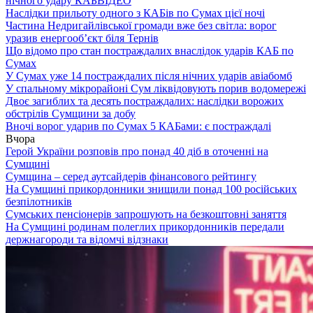
нічного удару КАБ
ВІДЕО
Наслідки прильоту одного з КАБів по Сумах цієї ночі
Частина Недригайлівської громади вже без світла: ворог
уразив енергооб’єкт біля Тернів
Що відомо про стан постраждалих внаслідок ударів КАБ по
Сумах
У Сумах уже 14 постраждалих після нічних ударів авіабомб
У спальному мікрорайоні Сум ліквідовують порив водомережі
Двоє загиблих та десять постраждалих: наслідки ворожих
обстрілів Сумщини за добу
Вночі ворог ударив по Сумах 5 КАБами: є постраждалі
Вчора
Герой України розповів про понад 40 діб в оточенні на
Сумщині
Сумщина – серед аутсайдерів фінансового рейтингу
На Сумщині прикордонники знищили понад 100 російських
безпілотників
Сумських пенсіонерів запрошують на безкоштовні заняття
На Сумщині родинам полеглих прикордонників передали
держнагороди та відомчі відзнаки