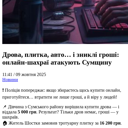
Дрова, плитка, авто… і зниклі гроші:
онлайн-шахраї атакують Сумщину
11:41 /
09 жовтня 2025
Новини
❗️ Поліція попереджає: якщо збираєтесь щось купити онлайн,
приготуйтеся… втратити не лише гроші, а й віру у людей!
📌 Дівчина з Сумського району вирішила купити дрова — і
віддала
5 000 грн
. Результат? Тільки дров немає, гроші — у
шахраїв.
🏠 Житель Шостки замовив тротуарну плитку за
16 200 грн
.