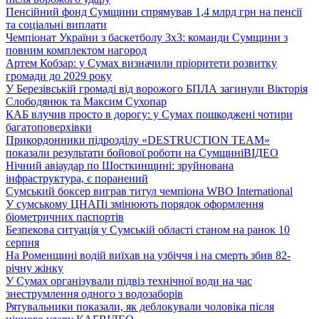
Пенсійний фонд Сумщини спрямував 1,4 млрд грн на пенсії
та соціальні виплати
Чемпіонат України з баскетболу 3х3: команди Сумщини з
повним комплектом нагород
Артем Кобзар: у Сумах визначили пріоритети розвитку
громади до 2029 року
У Березівській громаді від ворожого БПЛА загинули Вікторія
Слободянюк та Максим Сухопар
КАБ влучив просто в дорогу: у Сумах пошкоджені чотири
багатоповерхівки
Прикордонники підрозділу «DESTRUCTION TEAM»
показали результати бойової роботи на Сумщині
ВІДЕО
Нічний авіаудар по Шосткинщині: зруйнована
інфраструктура, є поранений
Сумський боксер виграв титул чемпіона WBO International
У сумському ЦНАПі змінюють порядок оформлення
біометричних паспортів
Безпекова ситуація у Сумській області станом на ранок 10
серпня
На Роменщині водій виїхав на узбіччя і на смерть збив 82-
річну жінку
У Сумах організували підвіз технічної води на час
знеструмлення одного з водозаборів
Рятувальники показали, як деблокували чоловіка після