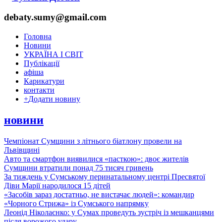
debaty.sumy@gmail.com
Головна
Новини
УКРАЇНА І СВІТ
Публікації
афіша
Карикатури
контакти
+
Додати новину
новини
Чемпіонат Сумщини з літнього біатлону провели на
Львівщині
Авто та смартфон виявилися «пасткою»: двоє жителів
Сумщини втратили понад 75 тисяч гривень
За тиждень у Сумському перинатальному центрі Пресвятої
Діви Марії народилося 15 дітей
«Засобів зараз достатньо, не вистачає людей»: командир
«Чорного Стрижа» із Сумського напрямку
Леонід Ніколаєнко: у Сумах проведуть зустріч із мешканцями
після ворожого удару