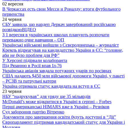
02 вересня
В Черкассах есть свои Месси и Роналду: итоги футбольного
первенства
24 червня
СБУ заявила, що нардеп Деркач завербований російською
розвідкою
ВІДЕО
З 1 вересня в українських школах планують розпочати
переважно очне навчання – ОП
Українські військові вийшли з Сєвєродонецька – журналіст
Кремль відреагував на кандидатство України в ЄС: “головне,
аби не було проблем для РФ”
У Херсоні підірвали колаборанта
Під Рязанню в Росії впав Іл-76
Українська авіація завдала потужних ударів по росіянах
США надають $450 млн військової допомоги Україні, у пакеті
– РСЗВ та патрульні катери
Україна отримала статус кандидата на вступ в ЄС
23 червня
НБУ “надрукував” для уряду ще 35 мільярдів
McDonald’s може відкритися в Україні в серпні – Forbes
Перші американські HIMARS вже в Україні – Резніков
Суд заборонив партію Вітренко
Документи про завершення освіти будуть доступні в “Дії”
Європарламент підтримав кандидатський статус для України і
Молдови