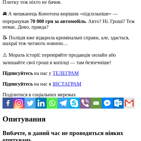
Плитку теж ніхто не бачив.
🚘 А мешканець Конотопа вирішив «підсильніше» —
перерахував
70 000 грн за автомобіль
. Авто? Ні. Гроші? Теж
немає. Диво, правда?
📝 Поліція вже відкрила кримінальні справи, але, здається,
шахраї теж читають новини…
⚠️ Мораль історії: перевіряйте продавців онлайн або
залишайте свої гроші в копілці — там безпечніше!
Підписуйтесь
на нас у
ТЕЛЕГРАМ
Підписуйтесь
на нас в
ІНСТАГРАМ
Поділитися в соціальних мережах
Опитування
Вибачте, в даний час не проводиться ніяких
опитувань.