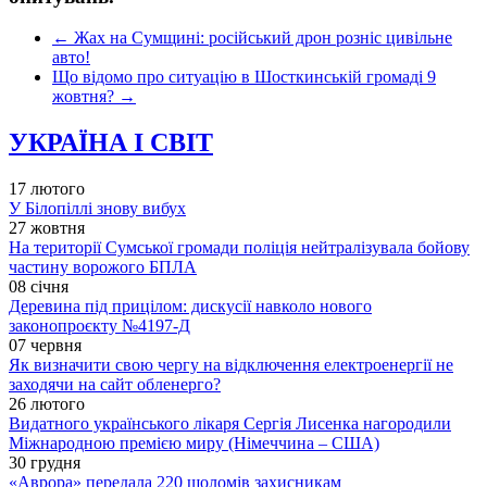
←
Жах на Сумщині: російський дрон розніс цивільне
авто!
Що відомо про ситуацію в Шосткинській громаді 9
жовтня?
→
УКРАЇНА І СВІТ
17 лютого
У Білопіллі знову вибух
27 жовтня
На території Сумської громади поліція нейтралізувала бойову
частину ворожого БПЛА
08 січня
Деревина під прицілом: дискусії навколо нового
законопроєкту №4197-Д
07 червня
Як визначити свою чергу на відключення електроенергії не
заходячи на сайт обленерго?
26 лютого
Видатного українського лікаря Сергія Лисенка нагородили
Міжнародною премією миру (Німеччина – США)
30 грудня
«Аврора» передала 220 шоломів захисникам