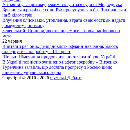
У Львові у закритому режимі готуються судити Медведчука
Британська розвідка: сили РФ просунулися в бік Лисичанська
на 5 кілометрів
Влучання блискавки, утоплення, втрата свідомості: як надати
домедичну допомогу
Зеленський: Пришвидшення перемоги – наша національна
мета
22 червня
Вчителі з регіонів, де відновлять офлайн-навчання, мають
повернутися на роботу – Шкарлет
Шольц: Німеччина продовжить постачати зброю Україні
В Україні повністю зупинено нафтопереробку – Вітренко
Туреччина заявила, що досягла прогресу з Росією щодо
вивезення українського зерна
Copyright © 2016 - 2026
Сумські Дебати
.