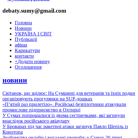
debaty.sumy@gmail.com
Головна
Новини
УКРАЇНА І СВІТ
Публікації
афіша
Карикатури
контакти
+
Додати новину
Оголошення
новини
Світанок, що зцілює: На Сумщині для ветеранів та їхніх родин
організовують прогулянки на SUP-дошках
«П’ятий раз прилетіло». Російські безпілотники атакували
промислове підприємство в Охтирці
У Сумах попрощалися із двома сестричками, які загинули
внаслідок російського авіаудару
У Броварах під час ракетної атаки загинув Павло Шепіль із
Конотопа
Знайомства онлайн і вигадані хвороби: у Сумах 20-річні