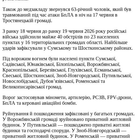
Також до медзакладу звернувся 63-річний чоловік, який був
травмований під час атаки БпЛА в ніч на 17 червня в
Тростянецькій громаді.
З ранку 18 червня до ранку 19 червня 2026 року російські
війська здійснили майже 40 обстрілів по 23 населених
пунктах у 16 територіальних громадах області. Найбільше
ударів зафіксували у Сумському та Шосткинському районах.
Під ворожим вогнем були населені пункти Сумської,
Садівської, Юнаківської, Білопільської, Ворожбянської,
Краснопільської, Березівської, Глухівської, Есманьської,
Свеської, Шосткинської, Зноб-Новгородської, Путивльської,
Новослобідської, Дубов’язівської, Роменської та
Великописарівської громад.
Ворог застосовував міномети, артилерію, РСЗВ, FPV-дрони,
БпЛА та керовані авіаційні бомби.
Руйнування й пошкодження зафіксовані у багатьох громадах.
У Ворожбянській громаді зруйновано приватний житловий
будинок. У Путивльській — пошкоджено приватні житлові
будинки та господарчі споруди. У Зноб-Новгородській —
приватний житловий будинок. У Роменській — приватний