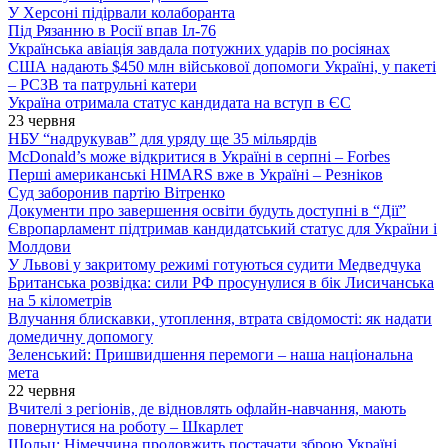
У Херсоні підірвали колаборанта
Під Рязанню в Росії впав Іл-76
Українська авіація завдала потужних ударів по росіянах
США надають $450 млн військової допомоги Україні, у пакеті
– РСЗВ та патрульні катери
Україна отримала статус кандидата на вступ в ЄС
23 червня
НБУ “надрукував” для уряду ще 35 мільярдів
McDonald’s може відкритися в Україні в серпні – Forbes
Перші американські HIMARS вже в Україні – Резніков
Суд заборонив партію Вітренко
Документи про завершення освіти будуть доступні в “Дії”
Європарламент підтримав кандидатський статус для України і
Молдови
У Львові у закритому режимі готуються судити Медведчука
Британська розвідка: сили РФ просунулися в бік Лисичанська
на 5 кілометрів
Влучання блискавки, утоплення, втрата свідомості: як надати
домедичну допомогу
Зеленський: Пришвидшення перемоги – наша національна
мета
22 червня
Вчителі з регіонів, де відновлять офлайн-навчання, мають
повернутися на роботу – Шкарлет
Шольц: Німеччина продовжить постачати зброю Україні