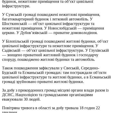
будинок, нежитлове приміщення та об’єкт цивільної
інфраструктури.
У Сумській громаді пошкоджені нежитлові приміщення,
багатоквартирний будинок і легковий автомобіль. У
Шосткинській — об’єкт цивільної інфраструктури та
нежитлові приміщення. У Новослобідській — приміщення
церкви. У Дубов’язівській — приватне домоволодіння.
У Білопільській громаді пошкоджені житлові будинки, об’єкт
цивільної інфраструктури та нежитлове приміщення. У
Садівській — об’єкт цивільної інфраструктури. У Глухівській
— знищено приватний житловий будинок і господарчу
споруду, пошкоджено житлові будинки та автомобіль.
Також пошкодження зафіксували у Свеській, Середино-
Будській та Есманьській громадах: там постраждали об’єкти
цивільної інфраструктури та житлові будинки, а в Есманьській
громаді зруйновано приватні житлові будинки.
За добу з прикордонних громад місцеві органи влади разом із
ДСНС, Нацполіцією та громадськими організаціями
евакуювали 30 людей.
Повітряна тривога в області за добу тривала 18 годин 22
хвилини.