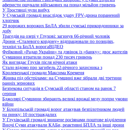
аферисти ошукали військових на понад мільйон гривень
У Тростянці чули вибух
У Сумській громаді внаслідок удару FPV-дрона поранений
хлопчик
29 ворожих ворожих БпЛА збили сумські прикордонники за
добу
Трагедія на озері у Глухові: загинув 66-річний чоловік
Дрони «Сталевого кордону» відпрацювали по позиціях,
техніці та БпЛА ворога
ВІДЕО
Фейковий «Радар України» та дзвінок із «банку»: двоє жителів
Сумщини втратили понад 230 тисяч гривень
Як виглядає Глухів після нічної атаки
Стало відомо про загибель 22-річного захисника з
Кролевецької громади Максима Кременя
Жнива під обстрілами: на Сумщині вже зібрали дві третини
ранніх зернових
Безпекова ситуація в Сумській області станом на ранок 7
серпня
Бджолярі Сумщини збирають великі врожаї меду попри умови
війни
У Білопільській громаді ворог атакував безпілотником людей
на ринку: 10 постраждалих
У Глухівській громаді знищене росіянами поштове відділення
Вночі Суми атакували КАБи, реактивні БПЛА та інші дрони