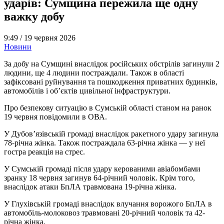
ударів: Сумщина пережила ще одну
важку добу
9:49 /
19 червня 2026
Новини
За добу на Сумщині внаслідок російських обстрілів загинули 2
людини, ще 4 людини постраждали. Також в області
зафіксовані руйнування та пошкодження приватних будинків,
автомобілів і об’єктів цивільної інфраструктури.
Про безпекову ситуацію в Сумській області станом на ранок
19 червня повідомили в ОВА.
У Дубов’язівській громаді внаслідок ракетного удару загинула
78-річна жінка. Також постраждала 63-річна жінка — у неї
гостра реакція на стрес.
У Сумській громаді після удару керованими авіабомбами
зранку 18 червня загинув 64-річний чоловік. Крім того,
внаслідок атаки БпЛА травмована 19-річна жінка.
У Глухівській громаді внаслідок влучання ворожого БпЛА в
автомобіль-молоковоз травмовані 20-річний чоловік та 42-
річна жінка.