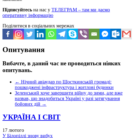
Підписуйтесь
на нас у
ТЕЛЕГРАМ – там ми даємо
оперативну інформацію
Поділитися в соціальних мережах
Опитування
Вибачте, в даний час не проводиться ніяких
опитувань.
←
Нічний авіаудар по Шосткинській громаді:
пошкоджені інфраструктура і житлові будинки
Зеленський хоче завершити війну до зими, але вже
назвав, що знадобиться Україні у разі затягування
бойових дій
→
УКРАЇНА І СВІТ
17 лютого
У Білопіллі знову вибух