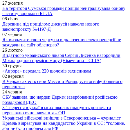
27 жовтня
На території Сумської громади поліція нейтралізувала бойову
частину ворожого БПЛА
08 січня
Деревина під прицілом: дискусії навколо нового
законопроєкту №4197-Д
07 червня
Як визначити свою чергу на відключення електроенергії не
заходячи на сайт обленерго?
26 лютого
Видатного українського лікаря Сергія Лисенка нагородили
Міжнародною премією миру (Німеччина – США)
30 грудня
«Аврора» передала 220 шоломів захисникам
02 вересня
В Черкассах есть свои Месси и Роналду: итоги футбольного
первенства
24 червня
СБУ заявила, що нардеп Деркач завербований російською
розвідкою
ВІДЕО
З 1 вересня в українських школах планують розпочати
переважно очне навчання – ОП
Українські військові вийшли з Сєвєродонецька – журналіст
Кремль відреагував на кандидатство України в ЄС: “головне,
аби не було проблем для РФ”