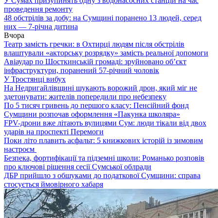
У Сумах призупинять одну з водонасосних станцій на час
проведення ремонту
48 обстрілів за добу: на Сумщині поранено 13 людей, серед
них — 7-річна дитина
Вчора
Театр замість гречки: в Охтирці людям після обстрілів
влаштували «акторську розрядку» замість реальної допомоги
Авіаудар по Шосткинській громаді: зруйновано об’єкт
інфраструктури, поранений 57-річний чоловік
У Тростянці вибух
На Недригайлівщині шукають ворожий дрон, який міг не
здетонувати: жителів попередили про небезпеку
По 5 тисяч гривень до першого класу: Пенсійний фонд
Сумщини розпочав оформлення «Пакунка школяра»
FPV-дрони вже літають вулицями Сум: люди тікали від двох
ударів на проспекті Перемоги
Поки літо плавить асфальт: 5 книжкових історій із зимовим
настроєм
Безпека, фортифікації та підземні школи: Романько розповів
про ключові рішення сесії Сумської облради
ДБР прийшло з обшуками до податкової Сумщини: справа
стосується ймовірного хабаря