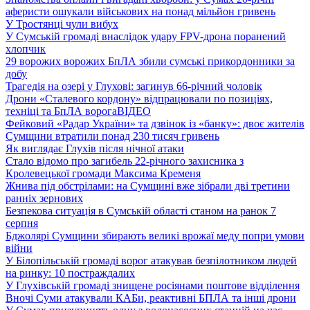
аферисти ошукали військових на понад мільйон гривень
У Тростянці чули вибух
У Сумській громаді внаслідок удару FPV-дрона поранений
хлопчик
29 ворожих ворожих БпЛА збили сумські прикордонники за
добу
Трагедія на озері у Глухові: загинув 66-річний чоловік
Дрони «Сталевого кордону» відпрацювали по позиціях,
техніці та БпЛА ворога
ВІДЕО
Фейковий «Радар України» та дзвінок із «банку»: двоє жителів
Сумщини втратили понад 230 тисяч гривень
Як виглядає Глухів після нічної атаки
Стало відомо про загибель 22-річного захисника з
Кролевецької громади Максима Кременя
Жнива під обстрілами: на Сумщині вже зібрали дві третини
ранніх зернових
Безпекова ситуація в Сумській області станом на ранок 7
серпня
Бджолярі Сумщини збирають великі врожаї меду попри умови
війни
У Білопільській громаді ворог атакував безпілотником людей
на ринку: 10 постраждалих
У Глухівській громаді знищене росіянами поштове відділення
Вночі Суми атакували КАБи, реактивні БПЛА та інші дрони