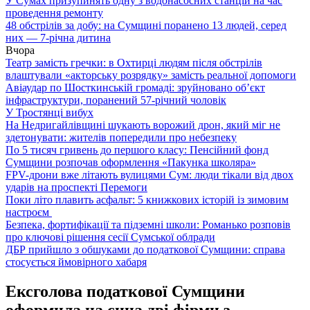
У Сумах призупинять одну з водонасосних станцій на час
проведення ремонту
48 обстрілів за добу: на Сумщині поранено 13 людей, серед
них — 7-річна дитина
Вчора
Театр замість гречки: в Охтирці людям після обстрілів
влаштували «акторську розрядку» замість реальної допомоги
Авіаудар по Шосткинській громаді: зруйновано об’єкт
інфраструктури, поранений 57-річний чоловік
У Тростянці вибух
На Недригайлівщині шукають ворожий дрон, який міг не
здетонувати: жителів попередили про небезпеку
По 5 тисяч гривень до першого класу: Пенсійний фонд
Сумщини розпочав оформлення «Пакунка школяра»
FPV-дрони вже літають вулицями Сум: люди тікали від двох
ударів на проспекті Перемоги
Поки літо плавить асфальт: 5 книжкових історій із зимовим
настроєм
Безпека, фортифікації та підземні школи: Романько розповів
про ключові рішення сесії Сумської облради
ДБР прийшло з обшуками до податкової Сумщини: справа
стосується ймовірного хабаря
Ексголова податкової Сумщини
оформила на сина дві фірми з