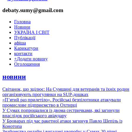
debaty.sumy@gmail.com
Головна
Новини
УКРАЇНА І СВІТ
Публікації
афіша
Карикатури
контакти
+
Додати новину
Оголошення
новини
Світанок, що зцілює: На Сумщині для ветеранів та їхніх родин
організовують прогулянки на SUP-дошках
«П’ятий раз прилетіло». Російські безпілотники атакували
промислове підприємство в Охтирці
У Сумах попрощалися із двома сестричками, які загинули
внаслідок російського авіаудару
У Броварах під час ракетної атаки загинув Павло Шепіль із
Конотопа
Знайомства онлайн і вигадані хвороби: у Сумах 20-річні