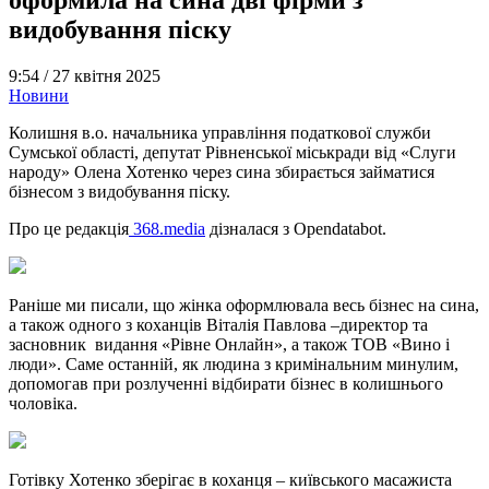
видобування піску
9:54 /
27 квітня 2025
Новини
Колишня в.о. начальника управління податкової служби
Сумської області, депутат Рівненської міськради від «Слуги
народу» Олена Хотенко через сина збирається займатися
бізнесом з видобування піску.
Про це редакція
368.media
дізналася з Opendatabot.
Раніше ми писали, що жінка оформлювала весь бізнес на сина,
а також одного з коханців Віталія Павлова –директор та
засновник видання «Рівне Онлайн», а також ТОВ «Вино і
люди». Саме останній, як людина з кримінальним минулим,
допомогав при розлученні відбирати бізнес в колишнього
чоловіка.
Готівку Хотенко зберігає в коханця – київського масажиста