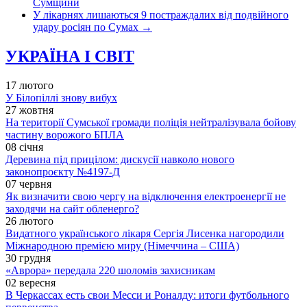
Сумщини
У лікарнях лишаються 9 постраждалих від подвійного
удару росіян по Сумах
→
УКРАЇНА І СВІТ
17 лютого
У Білопіллі знову вибух
27 жовтня
На території Сумської громади поліція нейтралізувала бойову
частину ворожого БПЛА
08 січня
Деревина під прицілом: дискусії навколо нового
законопроєкту №4197-Д
07 червня
Як визначити свою чергу на відключення електроенергії не
заходячи на сайт обленерго?
26 лютого
Видатного українського лікаря Сергія Лисенка нагородили
Міжнародною премією миру (Німеччина – США)
30 грудня
«Аврора» передала 220 шоломів захисникам
02 вересня
В Черкассах есть свои Месси и Роналду: итоги футбольного