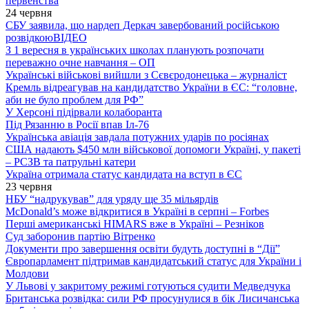
первенства
24 червня
СБУ заявила, що нардеп Деркач завербований російською
розвідкою
ВІДЕО
З 1 вересня в українських школах планують розпочати
переважно очне навчання – ОП
Українські військові вийшли з Сєвєродонецька – журналіст
Кремль відреагував на кандидатство України в ЄС: “головне,
аби не було проблем для РФ”
У Херсоні підірвали колаборанта
Під Рязанню в Росії впав Іл-76
Українська авіація завдала потужних ударів по росіянах
США надають $450 млн військової допомоги Україні, у пакеті
– РСЗВ та патрульні катери
Україна отримала статус кандидата на вступ в ЄС
23 червня
НБУ “надрукував” для уряду ще 35 мільярдів
McDonald’s може відкритися в Україні в серпні – Forbes
Перші американські HIMARS вже в Україні – Резніков
Суд заборонив партію Вітренко
Документи про завершення освіти будуть доступні в “Дії”
Європарламент підтримав кандидатський статус для України і
Молдови
У Львові у закритому режимі готуються судити Медведчука
Британська розвідка: сили РФ просунулися в бік Лисичанська