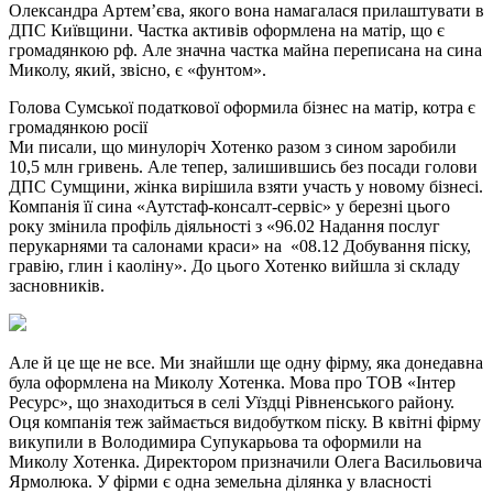
Олександра Артем’єва, якого вона намагалася прилаштувати в
ДПС Київщини. Частка активів оформлена на матір, що є
громадянкою рф. Але значна частка майна переписана на сина
Миколу, який, звісно, є «фунтом».
Голова Сумської податкової оформила бізнес на матір, котра є
громадянкою росії
Ми писали, що минулоріч Хотенко разом з сином заробили
10,5 млн гривень. Але тепер, залишившись без посади голови
ДПС Сумщини, жінка вирішила взяти участь у новому бізнесі.
Компанія її сина «Аутстаф-консалт-сервіс» у березні цього
року змінила профіль діяльності з «96.02 Надання послуг
перукарнями та салонами краси» на «08.12 Добування піску,
гравію, глин і каоліну». До цього Хотенко вийшла зі складу
засновників.
Але й це ще не все. Ми знайшли ще одну фірму, яка донедавна
була оформлена на Миколу Хотенка. Мова про ТОВ «Інтер
Ресурс», що знаходиться в селі Уїздці Рівненського району.
Оця компанія теж займається видобутком піску. В квітні фірму
викупили в Володимира Супукарьова та оформили на
Миколу Хотенка. Директором призначили Олега Васильовича
Ярмолюка. У фірми є одна земельна ділянка у власності