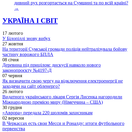
дивний рух розгортається на Сумщині та по всій країні?
→
УКРАЇНА І СВІТ
17 лютого
У Білопіллі знову вибух
27 жовтня
На території Сумської громади поліція нейтралізувала бойову
частину ворожого БПЛА
08 січня
Деревина під прицілом: дискусії навколо нового
законопроєкту №4197-Д
07 червня
Як визначити свою чергу на відключення електроенергії не
заходячи на сайт обленерго?
26 лютого
Видатного українського лікаря Сергія Лисенка нагородили
Міжнародною премією миру (Німеччина – США)
30 грудня
«Аврора» передала 220 шоломів захисникам
02 вересня
В Черкассах есть свои Месси и Роналду: итоги футбольного
первенства