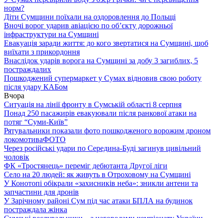
норм?
Діти Сумщини поїхали на оздоровлення до Польщі
Вночі ворог ударив авіацією по обʼєкту дорожньої
інфраструктури на Сумщині
Евакуація заради життя: до кого звертатися на Сумщині, щоб
виїхати з прикордоння
Внаслідок ударів ворога на Сумщині за добу 3 загиблих, 5
постраждалих
Пошкоджений супермаркет у Сумах відновив свою роботу
після удару КАБом
Вчора
Ситуація на лінії фронту в Сумській області 8 серпня
Понад 250 пасажирів евакуювали після ранкової атаки на
потяг “Суми-Київ”
Рятувальники показали фото пошкодженого ворожим дроном
локомотива
ФОТО
Через російські удари по Середина-Буді загинув цивільний
чоловік
ФК «Тростянець» переміг дебютанта Другої ліги
Село на 20 людей: як живуть в Отроховому на Сумщині
У Конотопі обікрали «захисників неба»: зникли антени та
запчастини для дронів
У Зарічному районі Сум під час атаки БПЛА на будинок
постраждала жінка