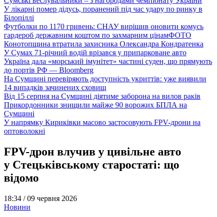
Сумські веслувальники – з нагородами чемпіонату України
У лікарні помер дідусь, поранений під час удару по ринку в
Білопіллі
Футболки по 1170 гривень: СНАУ вирішив оновити комусь
гардероб державним коштом по захмарним цінам
ФОТО
Конотопщина втратила захисника Олександра Кондратенка
У Сумах 71-річний водій врізався у припарковане авто
Україна дала «морський імунітет» частині суден, що прямують
до портів РФ — Bloomberg
На Сумщині перевіряють доступність укриттів: уже виявили
14 випадків зачинених сховищ
Від 15 серпня на Сумщині діятиме заборона на вилов раків
Прикордонники знищили майже 90 ворожих БПЛА на
Сумщині
У напрямку Кириківки масово застосовують FPV-дрони на
оптоволокні
FPV-дрон влучив у цивільне авто
у Стецьківському старостаті: що
відомо
18:34 /
09 червня 2026
Новини