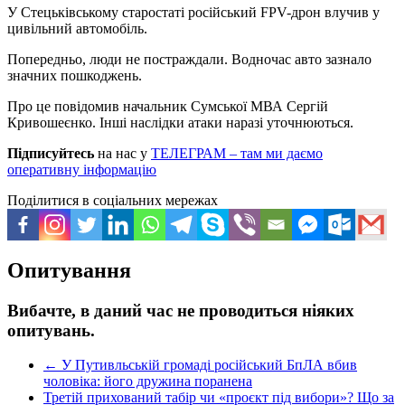
У Стецьківському старостаті російський FPV-дрон влучив у
цивільний автомобіль.
Попередньо, люди не постраждали. Водночас авто зазнало
значних пошкоджень.
Про це повідомив начальник Сумської МВА Сергій
Кривошеєнко. Інші наслідки атаки наразі уточнюються.
Підписуйтесь
на нас у
ТЕЛЕГРАМ – там ми даємо
оперативну інформацію
Поділитися в соціальних мережах
Опитування
Вибачте, в даний час не проводиться ніяких
опитувань.
←
У Путивльській громаді російський БпЛА вбив
чоловіка: його дружина поранена
Третій прихований табір чи «проєкт під вибори»? Що за