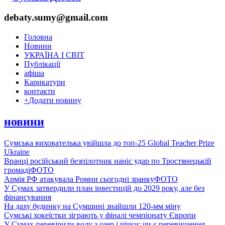
debaty.sumy@gmail.com
Головна
Новини
УКРАЇНА І СВІТ
Публікації
афіша
Карикатури
контакти
+
Додати новину
новини
Сумська вихователька увійшла до топ-25 Global Teacher Prize
Ukraine
Вранці російський безпілотник наніс удар по Тростянецькій
громаді
ФОТО
Армія РФ атакувала Ромни сьогодні зранку
ФОТО
У Сумах затвердили план інвестицій до 2029 року, але без
фінансування
На даху будинку на Сумщині знайшли 120-мм міну
Сумські хокеїстки зіграють у фіналі чемпіонату Європи
У Сумах перевірили воду з озер і річки: чи є перевищення