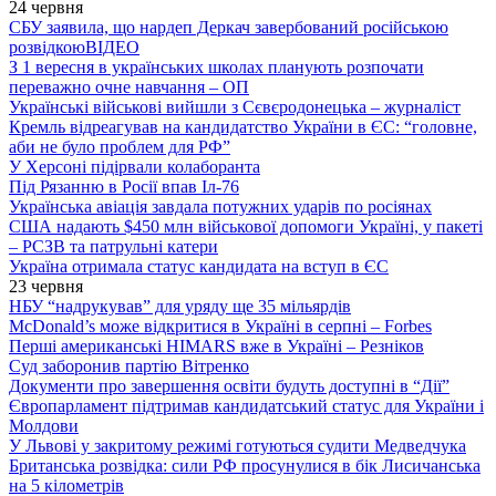
24 червня
СБУ заявила, що нардеп Деркач завербований російською
розвідкою
ВІДЕО
З 1 вересня в українських школах планують розпочати
переважно очне навчання – ОП
Українські військові вийшли з Сєвєродонецька – журналіст
Кремль відреагував на кандидатство України в ЄС: “головне,
аби не було проблем для РФ”
У Херсоні підірвали колаборанта
Під Рязанню в Росії впав Іл-76
Українська авіація завдала потужних ударів по росіянах
США надають $450 млн військової допомоги Україні, у пакеті
– РСЗВ та патрульні катери
Україна отримала статус кандидата на вступ в ЄС
23 червня
НБУ “надрукував” для уряду ще 35 мільярдів
McDonald’s може відкритися в Україні в серпні – Forbes
Перші американські HIMARS вже в Україні – Резніков
Суд заборонив партію Вітренко
Документи про завершення освіти будуть доступні в “Дії”
Європарламент підтримав кандидатський статус для України і
Молдови
У Львові у закритому режимі готуються судити Медведчука
Британська розвідка: сили РФ просунулися в бік Лисичанська
на 5 кілометрів