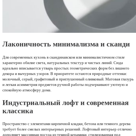
Лаконичность минимализма и сканди
Для современных кухонь в скандинавском или минималистичном стиле
характерно обилие света, натуральных текстур и чистых линий. Сюда
идеально вписывается утварь простых геометрических форм без лишнего
декора и вычурных узоров. В приоритете остаются природные оттенки:
молочный, серый, графитовый и приглушенный оливковый. Матовая глазурь
и легкая асимметрия предметов ручной работы подчеркивают уютную и
спокойную атмосферу дома.
Индустриальный лофт и современная
классика
Пространство с элементами кирпичной кладки, бетона или темного дерева
требует более смелых интерьерных решений. Лофтовый интерьер отлично
дополняет массивная посуда из темной керамики, стилизованная под