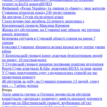
техніці та БпЛА ворога
ВІДЕО
Фейковий «Радар України» та дзвінок із «банку»: двоє жителів
Сумщини втратили понад 230 тисяч гривень
Як виглядає Глухів після нічної атаки
Стало відомо про загибель 22-річного захисника з
Кролевецької громади Максима Кременя
Жнива під обстрілами: на Сумщині вже зібрали дві третини
ранніх зернових
Безпекова ситуація в Сумській області станом на ранок 7
серпня
Бджолярі Сумщини збирають великі врожаї меду попри умови
війни
У Білопільській громаді ворог атакував безпілотником людей
на ринку: 10 постраждалих
У Глухівській громаді знищене росіянами поштове відділення
Вночі Суми атакували КАБи, реактивні БПЛА та інші дрони
У Сумах призупинять одну з водонасосних станцій на час
проведення ремонту
48 обстрілів за добу: на Сумщині поранено 13 людей, серед
них — 7-річна дитина
Вчора
Театр замість гречки: в Охтирці людям після обстрілів
влаштували «акторську розрядку» замість реальної допомоги
Авіаудар по Шосткинській громаді: зруйновано об’єкт