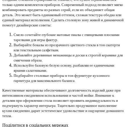
только одним комплектом приборов. Современный подход позволяет мягко
комбинировать предметы из разных серий, если их объединяет общая
деталь. Это может быть одинаковый оттенок, схожая текстура ободка или
единый материал исполнения. Сделать столовую зону живой и динамичной
помогут дизайнерские советы:
Смело сочетайте глубокие матовые пиалы с глянцевыми плоскими
тарелками для игры фактур.
Выбирайте бокалы из прозрачного цветного стекла в тон скатерти
или текстильным салфеткам.
Добавляйте деревянные менажницы и доски к строгой керамике для
смягчения образа.
Используйте базовую белую основу, разбавляя ее единичными
яркими салатниками.
Подбирайте столовые приборы в тон фурнитуре кухонного
гарнитура для максимального баланса.
Качественные материалы обеспечивают долговечность изделий даже при
интенсивном ежедневном использовании и частой мойке. Внимание к
деталям при оформлении стола позволяет проявить индивидуальность и
подчеркнуть характер интерьера. Тщательно продуманное наполнение
кухни ежедневно дарит эстетическое удовольствие и ощущение домашнего
тепла.
Поділитися в соціальних мережах