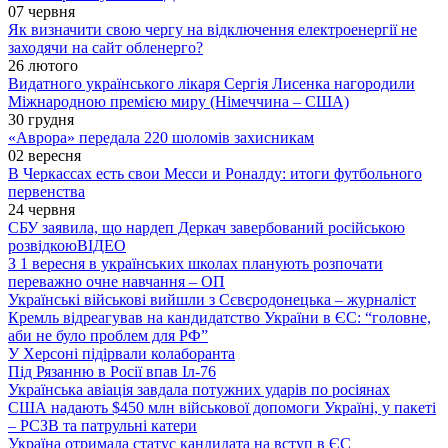
07 червня
Як визначити свою чергу на відключення електроенергії не
заходячи на сайт обленерго?
26 лютого
Видатного українського лікаря Сергія Лисенка нагородили
Міжнародною премією миру (Німеччина – США)
30 грудня
«Аврора» передала 220 шоломів захисникам
02 вересня
В Черкассах есть свои Месси и Роналду: итоги футбольного
первенства
24 червня
СБУ заявила, що нардеп Деркач завербований російською
розвідкою
ВІДЕО
З 1 вересня в українських школах планують розпочати
переважно очне навчання – ОП
Українські військові вийшли з Сєвєродонецька – журналіст
Кремль відреагував на кандидатство України в ЄС: “головне,
аби не було проблем для РФ”
У Херсоні підірвали колаборанта
Під Рязанню в Росії впав Іл-76
Українська авіація завдала потужних ударів по росіянах
США надають $450 млн військової допомоги Україні, у пакеті
– РСЗВ та патрульні катери
Україна отримала статус кандидата на вступ в ЄС