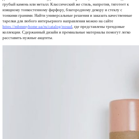
грубый камень или металл. Классический же стиль, напротив, тяготеет к
изящному тонкостенному фарфору, благородному декору и стеклу с
тонкими гранями. Найти универсальные решения и заказать качественные
тарелки для любого интерьерного направления можно на сайте
https://mbmmyhome.ua/ru/catalog/posud
, где представлены трендовые
коллекции. Сдержанный дизайн и премиальные материалы помогут легко
расставить нужные акценты.