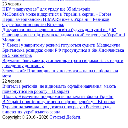
23 червня
НБУ “надрукував” для уряду ще 35 мільярдів
McDonald’s може відкритися в Україні в серпні – Forbes
Перші американські HIMARS вже в Україні – Резніков
Суд заборонив партію Вітренко
Документи про завершення освіти будуть доступні в “Дії”
Європарламент підтримав кандидатський статус для України і
Молдови
У Львові у закритому режимі готуються судити Медведчука
Британська розвідка: сили РФ просунулися в бік Лисичанська
на 5 кілометрів
Влучання блискавки, утоплення, втрата свідомості: як надати
домедичну допомогу
Зеленський: Пришвидшення перемоги – наша національна
мета
22 червня
Вчителі з регіонів, де відновлять офлайн-навчання, мають
повернутися на роботу – Шкарлет
Шольц: Німеччина продовжить постачати зброю Україні
В Україні повністю зупинено нафтопереробку – Вітренко
Туреччина заявила, що досягла прогресу з Росією щодо
вивезення українського зерна
Copyright © 2016 - 2026
Сумські Дебати
.