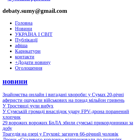
debaty.sumy@gmail.com
Головна
Новини
УКРАЇНА І СВІТ
Публікації
афіша
Карикатури
контакти
+
Додати новину
Оголошення
новини
Знайомства онлайн і вигадані хвороби: у Сумах 20-річні
аферисти ошукали військових на понад мільйон гривень
У Тростянці чули вибух
У Сумській громаді внаслідок удару FPV-дрона поранений
хлопчик
29 ворожих ворожих БпЛА збили сумські прикордонники за
добу
Трагедія на озері у Глухові: загинув 66-річний чоловік
Дрони «Сталевого кордону» відпрацювали по позиціях,