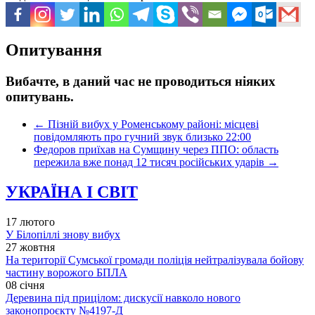
Опитування
Вибачте, в даний час не проводиться ніяких
опитувань.
←
Пізній вибух у Роменському районі: місцеві
повідомляють про гучний звук близько 22:00
Федоров приїхав на Сумщину через ППО: область
пережила вже понад 12 тисяч російських ударів
→
УКРАЇНА І СВІТ
17 лютого
У Білопіллі знову вибух
27 жовтня
На території Сумської громади поліція нейтралізувала бойову
частину ворожого БПЛА
08 січня
Деревина під прицілом: дискусії навколо нового
законопроєкту №4197-Д