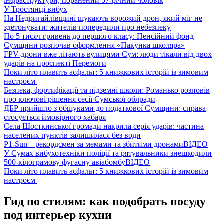
інфраструктури, поранений 57-річний чоловік
У Тростянці вибух
На Недригайлівщині шукають ворожий дрон, який міг не
здетонувати: жителів попередили про небезпеку
По 5 тисяч гривень до першого класу: Пенсійний фонд
Сумщини розпочав оформлення «Пакунка школяра»
FPV-дрони вже літають вулицями Сум: люди тікали від двох
ударів на проспекті Перемоги
Поки літо плавить асфальт: 5 книжкових історій із зимовим
настроєм
Безпека, фортифікації та підземні школи: Романько розповів
про ключові рішення сесії Сумської облради
ДБР прийшло з обшуками до податкової Сумщини: справа
стосується ймовірного хабаря
Села Шосткинської громади накрила серія ударів: частина
населених пунктів залишилася без води
P1-Sun – рекордсмен за мемами та збитими дронами
ВІДЕО
У Сумах вибухотехніки поліції та рятувальники знешкодили
500-кілограмову фугасну авіабомбу
ВІДЕО
Поки літо плавить асфальт: 5 книжкових історій із зимовим
настроєм
Гид по стилям: как подобрать посуду
под интерьер кухни