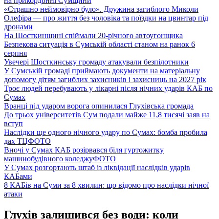
на прикордонні Сумщини
«Страшно неймовірно було». Дружина загиблого Миколи
Олефіра — про життя без чоловіка та поїздки на цвинтар під
дронами
На Шосткинщині спіймали 20-річного автоугонщика
Безпекова ситуація в Сумській області станом на ранок 6
серпня
Увечері Шосткинську громаду атакували безпілотники
У Сумській громаді приймають документи на матеріальну
допомогу дітям загиблих захисників і захисниць на 2027 рік
Троє людей перебувають у лікарні після нічних ударів КАБ по
Сумах
Вранці під ударом ворога опинилася Глухівська громада
До трьох університетів Сум подали майже 11,8 тисячі заяв на
вступ
Наслідки ще одного нічного удару по Сумах: бомба пробила
дах ТЦ
ФОТО
Вночі у Сумах КАБ розірвався біля гуртожитку
машинобудівного коледжу
ФОТО
У Сумах розгортають штаб із ліквідації наслідків ударів
КАБами
8 КАБів на Суми за 8 хвилин: що відомо про наслідки нічної
атаки
Глухів залишився без води: коли