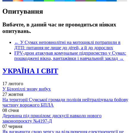
Опитування
Вибачте, в даний час не проводиться ніяких
опитувань.
←
У Сумах неповнолітні на мотоциклі потрапили в
ДТП: питання не лише до дітей, а й до дорослих
FPV-дрон атакував комунальне підприємство у Сумах:
пошкоджені вікна, вантажівки і навчальний заклад
→
УКРАЇНА І СВІТ
17 лютого
У Білопіллі знову вибух
27 жовтня
На території Сумської громади поліція нейтралізувала бойову
частину ворожого БПЛА
08 січня
Деревина під прицілом: дискусії навколо нового
законопроєкту №4197-Д
07 червня
Як визначити свою чергу на відключення електроенергії не