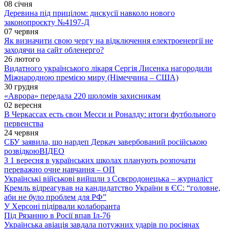
08 січня
Деревина під прицілом: дискусії навколо нового
законопроєкту №4197-Д
07 червня
Як визначити свою чергу на відключення електроенергії не
заходячи на сайт обленерго?
26 лютого
Видатного українського лікаря Сергія Лисенка нагородили
Міжнародною премією миру (Німеччина – США)
30 грудня
«Аврора» передала 220 шоломів захисникам
02 вересня
В Черкассах есть свои Месси и Роналду: итоги футбольного
первенства
24 червня
СБУ заявила, що нардеп Деркач завербований російською
розвідкою
ВІДЕО
З 1 вересня в українських школах планують розпочати
переважно очне навчання – ОП
Українські військові вийшли з Сєвєродонецька – журналіст
Кремль відреагував на кандидатство України в ЄС: “головне,
аби не було проблем для РФ”
У Херсоні підірвали колаборанта
Під Рязанню в Росії впав Іл-76
Українська авіація завдала потужних ударів по росіянах