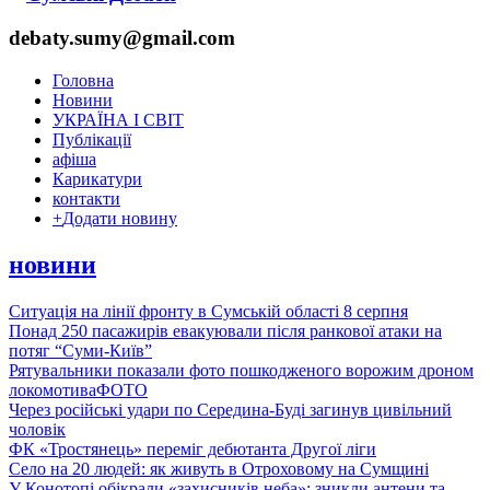
debaty.sumy@gmail.com
Головна
Новини
УКРАЇНА І СВІТ
Публікації
афіша
Карикатури
контакти
+
Додати новину
новини
Ситуація на лінії фронту в Сумській області 8 серпня
Понад 250 пасажирів евакуювали після ранкової атаки на
потяг “Суми-Київ”
Рятувальники показали фото пошкодженого ворожим дроном
локомотива
ФОТО
Через російські удари по Середина-Буді загинув цивільний
чоловік
ФК «Тростянець» переміг дебютанта Другої ліги
Село на 20 людей: як живуть в Отроховому на Сумщині
У Конотопі обікрали «захисників неба»: зникли антени та