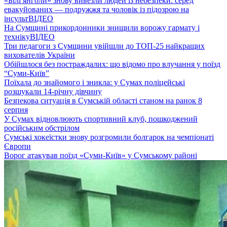
«Білі янголи» знову вивезли людей із небезпеки: серед
евакуйованих — подружжя та чоловік із підозрою на
інсульт
ВІДЕО
На Сумщині прикордонники знищили ворожу гармату і
техніку
ВІДЕО
Три педагоги з Сумщини увійшли до ТОП-25 найкращих
вихователів України
Обійшлося без постраждалих: що відомо про влучання у поїзд
“Суми-Київ”
Поїхала до знайомого і зникла: у Сумах поліцейські
розшукали 14-річну дівчину
Безпекова ситуація в Сумській області станом на ранок 8
серпня
У Сумах відновлюють спортивний клуб, пошкоджений
російським обстрілом
Сумські хокеїстки знову розгромили болгарок на чемпіонаті
Європи
Ворог атакував поїзд «Суми-Київ» у Сумському районі