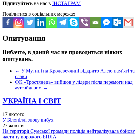
Підписуйтесь
на нас в
ІНСТАГРАМ
Поділитися в соціальних мережах
Опитування
Вибачте, в даний час не проводиться ніяких
опитувань.
←
У Мутині на Кролевеччині відкрито Алею пам’яті та
слави
ФК «Тростянець» вийшов у лідери після перемоги над
аутсайдером
→
УКРАЇНА І СВІТ
17 лютого
У Білопіллі знову вибух
27 жовтня
На території Сумської громади поліція нейтралізувала бойову
частину ворожого БПЛА