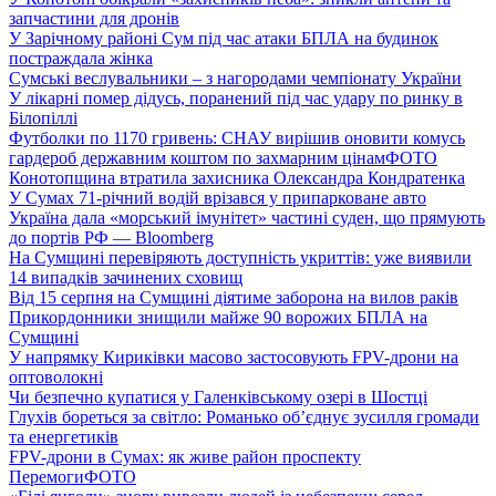
запчастини для дронів
У Зарічному районі Сум під час атаки БПЛА на будинок
постраждала жінка
Сумські веслувальники – з нагородами чемпіонату України
У лікарні помер дідусь, поранений під час удару по ринку в
Білопіллі
Футболки по 1170 гривень: СНАУ вирішив оновити комусь
гардероб державним коштом по захмарним цінам
ФОТО
Конотопщина втратила захисника Олександра Кондратенка
У Сумах 71-річний водій врізався у припарковане авто
Україна дала «морський імунітет» частині суден, що прямують
до портів РФ — Bloomberg
На Сумщині перевіряють доступність укриттів: уже виявили
14 випадків зачинених сховищ
Від 15 серпня на Сумщині діятиме заборона на вилов раків
Прикордонники знищили майже 90 ворожих БПЛА на
Сумщині
У напрямку Кириківки масово застосовують FPV-дрони на
оптоволокні
Чи безпечно купатися у Галенківському озері в Шостці
Глухів бореться за світло: Романько об’єднує зусилля громади
та енергетиків
FPV-дрони в Сумах: як живе район проспекту
Перемоги
ФОТО