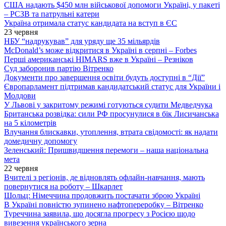
США надають $450 млн військової допомоги Україні, у пакеті
– РСЗВ та патрульні катери
Україна отримала статус кандидата на вступ в ЄС
23 червня
НБУ “надрукував” для уряду ще 35 мільярдів
McDonald’s може відкритися в Україні в серпні – Forbes
Перші американські HIMARS вже в Україні – Резніков
Суд заборонив партію Вітренко
Документи про завершення освіти будуть доступні в “Дії”
Європарламент підтримав кандидатський статус для України і
Молдови
У Львові у закритому режимі готуються судити Медведчука
Британська розвідка: сили РФ просунулися в бік Лисичанська
на 5 кілометрів
Влучання блискавки, утоплення, втрата свідомості: як надати
домедичну допомогу
Зеленський: Пришвидшення перемоги – наша національна
мета
22 червня
Вчителі з регіонів, де відновлять офлайн-навчання, мають
повернутися на роботу – Шкарлет
Шольц: Німеччина продовжить постачати зброю Україні
В Україні повністю зупинено нафтопереробку – Вітренко
Туреччина заявила, що досягла прогресу з Росією щодо
вивезення українського зерна