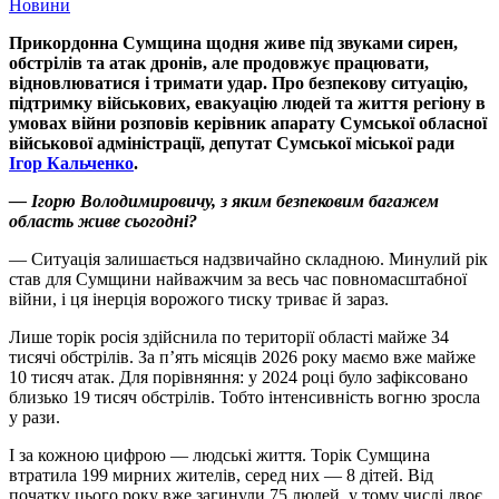
Новини
Прикордонна Сумщина щодня живе під звуками сирен,
обстрілів та атак дронів, але продовжує працювати,
відновлюватися і тримати удар. Про безпекову ситуацію,
підтримку військових, евакуацію людей та життя регіону в
умовах війни розповів керівник апарату Сумської обласної
військової адміністрації, депутат Сумської міської ради
Ігор Кальченко
.
— Ігорю Володимировичу, з яким безпековим багажем
область живе сьогодні?
— Ситуація залишається надзвичайно складною. Минулий рік
став для Сумщини найважчим за весь час повномасштабної
війни, і ця інерція ворожого тиску триває й зараз.
Лише торік росія здійснила по території області майже 34
тисячі обстрілів. За п’ять місяців 2026 року маємо вже майже
10 тисяч атак. Для порівняння: у 2024 році було зафіксовано
близько 19 тисяч обстрілів. Тобто інтенсивність вогню зросла
у рази.
І за кожною цифрою — людські життя. Торік Сумщина
втратила 199 мирних жителів, серед них — 8 дітей. Від
початку цього року вже загинули 75 людей, у тому числі двоє