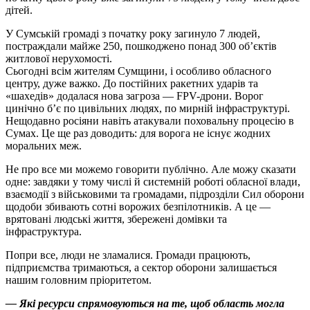
дітей.
У Сумській громаді з початку року загинуло 7 людей,
постраждали майже 250, пошкоджено понад 300 об’єктів
житлової нерухомості.
Сьогодні всім жителям Сумщини, і особливо обласного
центру, дуже важко. До постійних ракетних ударів та
«шахедів» додалася нова загроза — FPV-дрони. Ворог
цинічно б’є по цивільних людях, по мирній інфраструктурі.
Нещодавно росіяни навіть атакували поховальну процесію в
Сумах. Це ще раз доводить: для ворога не існує жодних
моральних меж.
Не про все ми можемо говорити публічно. Але можу сказати
одне: завдяки у тому числі й системній роботі обласної влади,
взаємодії з військовими та громадами, підрозділи Сил оборони
щодоби збивають сотні ворожих безпілотників. А це —
врятовані людські життя, збережені домівки та
інфраструктура.
Попри все, люди не зламалися. Громади працюють,
підприємства тримаються, а сектор оборони залишається
нашим головним пріоритетом.
— Які ресурси спрямовуються на те, щоб область могла