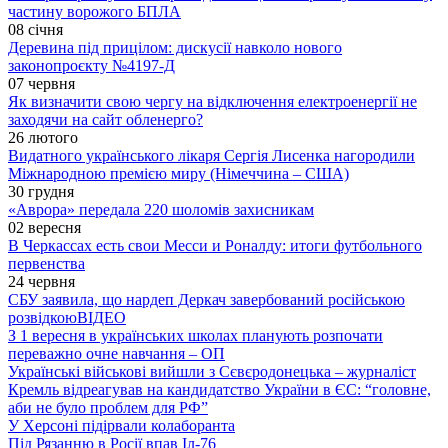
частину ворожого БПЛА
08 січня
Деревина під прицілом: дискусії навколо нового
законопроєкту №4197-Д
07 червня
Як визначити свою чергу на відключення електроенергії не
заходячи на сайт обленерго?
26 лютого
Видатного українського лікаря Сергія Лисенка нагородили
Міжнародною премією миру (Німеччина – США)
30 грудня
«Аврора» передала 220 шоломів захисникам
02 вересня
В Черкассах есть свои Месси и Роналду: итоги футбольного
первенства
24 червня
СБУ заявила, що нардеп Деркач завербований російською
розвідкою
ВІДЕО
З 1 вересня в українських школах планують розпочати
переважно очне навчання – ОП
Українські військові вийшли з Сєвєродонецька – журналіст
Кремль відреагував на кандидатство України в ЄС: “головне,
аби не було проблем для РФ”
У Херсоні підірвали колаборанта
Під Рязанню в Росії впав Іл-76