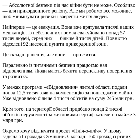
— Абсолютної безпеки під час війни бути не може. Особливо
— для прикордонного регіону. Але ми робимо все можливе,
щоб мінімізувати ризики і зберегти життя людей.
Найперше — це евакуація. Вона вже врятувала тисячі наших
мешканців. Із небезпечних громад евакуйовано понад 57
тисяч людей, серед них — більше 8 тисяч дітей. Повністю
відселені 92 населені пункти прикордонної зони.
Це складні рішення, але вони — про життя.
Паралельно із питаннями безпеки працюємо над
відновленням. Люди мають бачити перспективу повернення
та розвитку.
У межах програми «єВідновлення» жителі області подали
понад 12,5 тисяч заяв на компенсацію за пошкоджене майно.
Уже відновлено більше 4 тисяч об’єктів на суму 245 млн грн.
Крім того, на території області придбано понад 2 тисячі
об’єктів нерухомості за житловими сертифікатами на майже 3
млрд грн.
Окремо хочу відзначити проєкт «Пліч-о-пліч». У ньому
задіяна 51 громада Сумщини. Сьогодні 160 громад із різних