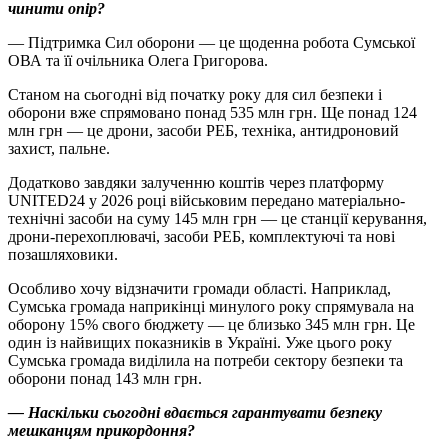
чинити опір?
— Підтримка Сил оборони — це щоденна робота Сумської
ОВА та її очільника Олега Григорова.
Станом на сьогодні від початку року для сил безпеки і
оборони вже спрямовано понад 535 млн грн. Ще понад 124
млн грн — це дрони, засоби РЕБ, техніка, антидроновий
захист, пальне.
Додатково завдяки залученню коштів через платформу
UNITED24 у 2026 році військовим передано матеріально-
технічні засоби на суму 145 млн грн — це станції керування,
дрони-перехоплювачі, засоби РЕБ, комплектуючі та нові
позашляховики.
Особливо хочу відзначити громади області. Наприклад,
Сумська громада наприкінці минулого року спрямувала на
оборону 15% свого бюджету — це близько 345 млн грн. Це
один із найвищих показників в Україні. Уже цього року
Сумська громада виділила на потреби сектору безпеки та
оборони понад 143 млн грн.
— Наскільки сьогодні вдається гарантувати безпеку
мешканцям прикордоння?