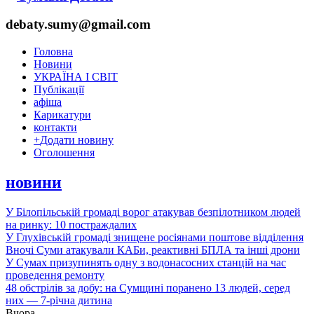
debaty.sumy@gmail.com
Головна
Новини
УКРАЇНА І СВІТ
Публікації
афіша
Карикатури
контакти
+
Додати новину
Оголошення
новини
У Білопільській громаді ворог атакував безпілотником людей
на ринку: 10 постраждалих
У Глухівській громаді знищене росіянами поштове відділення
Вночі Суми атакували КАБи, реактивні БПЛА та інші дрони
У Сумах призупинять одну з водонасосних станцій на час
проведення ремонту
48 обстрілів за добу: на Сумщині поранено 13 людей, серед
них — 7-річна дитина
Вчора