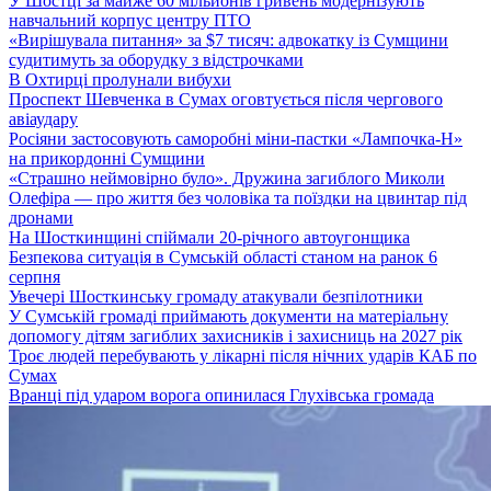
У Шостці за майже 60 мільйонів гривень модернізують
навчальний корпус центру ПТО
«Вирішувала питання» за $7 тисяч: адвокатку із Сумщини
судитимуть за оборудку з відстрочками
В Охтирці пролунали вибухи
Проспект Шевченка в Сумах оговтується після чергового
авіаудару
Росіяни застосовують саморобні міни-пастки «Лампочка-Н»
на прикордонні Сумщини
«Страшно неймовірно було». Дружина загиблого Миколи
Олефіра — про життя без чоловіка та поїздки на цвинтар під
дронами
На Шосткинщині спіймали 20-річного автоугонщика
Безпекова ситуація в Сумській області станом на ранок 6
серпня
Увечері Шосткинську громаду атакували безпілотники
У Сумській громаді приймають документи на матеріальну
допомогу дітям загиблих захисників і захисниць на 2027 рік
Троє людей перебувають у лікарні після нічних ударів КАБ по
Сумах
Вранці під ударом ворога опинилася Глухівська громада