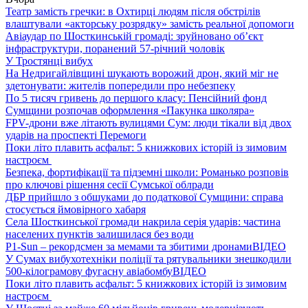
Театр замість гречки: в Охтирці людям після обстрілів
влаштували «акторську розрядку» замість реальної допомоги
Авіаудар по Шосткинській громаді: зруйновано об’єкт
інфраструктури, поранений 57-річний чоловік
У Тростянці вибух
На Недригайлівщині шукають ворожий дрон, який міг не
здетонувати: жителів попередили про небезпеку
По 5 тисяч гривень до першого класу: Пенсійний фонд
Сумщини розпочав оформлення «Пакунка школяра»
FPV-дрони вже літають вулицями Сум: люди тікали від двох
ударів на проспекті Перемоги
Поки літо плавить асфальт: 5 книжкових історій із зимовим
настроєм
Безпека, фортифікації та підземні школи: Романько розповів
про ключові рішення сесії Сумської облради
ДБР прийшло з обшуками до податкової Сумщини: справа
стосується ймовірного хабаря
Села Шосткинської громади накрила серія ударів: частина
населених пунктів залишилася без води
P1-Sun – рекордсмен за мемами та збитими дронами
ВІДЕО
У Сумах вибухотехніки поліції та рятувальники знешкодили
500-кілограмову фугасну авіабомбу
ВІДЕО
Поки літо плавить асфальт: 5 книжкових історій із зимовим
настроєм