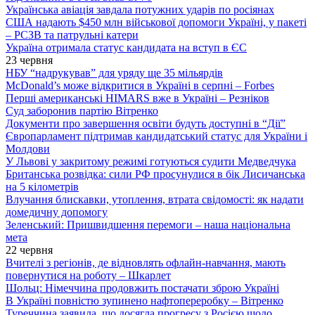
Українська авіація завдала потужних ударів по росіянах
США надають $450 млн військової допомоги Україні, у пакеті
– РСЗВ та патрульні катери
Україна отримала статус кандидата на вступ в ЄС
23 червня
НБУ “надрукував” для уряду ще 35 мільярдів
McDonald’s може відкритися в Україні в серпні – Forbes
Перші американські HIMARS вже в Україні – Резніков
Суд заборонив партію Вітренко
Документи про завершення освіти будуть доступні в “Дії”
Європарламент підтримав кандидатський статус для України і
Молдови
У Львові у закритому режимі готуються судити Медведчука
Британська розвідка: сили РФ просунулися в бік Лисичанська
на 5 кілометрів
Влучання блискавки, утоплення, втрата свідомості: як надати
домедичну допомогу
Зеленський: Пришвидшення перемоги – наша національна
мета
22 червня
Вчителі з регіонів, де відновлять офлайн-навчання, мають
повернутися на роботу – Шкарлет
Шольц: Німеччина продовжить постачати зброю Україні
В Україні повністю зупинено нафтопереробку – Вітренко
Туреччина заявила, що досягла прогресу з Росією щодо