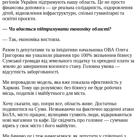
регіонів України підтримують нашу область. Це не просто
фінансова допомога — це реальна солідарність, оздоровлення
дітей, відновлення інфраструктури, спільні гуманітарні та
освітні проєкти.
— Чи вдається підтримувати економіку області?
— Так, економіка вистояла.
Разом із депутатами та за ініціативи начальника ОВА Олега
Григорова ми ухвалили рішення про 100% звільнення бізнесу
Сумської громади від земельного податку та орендної плати за
землю до завершення воєнного стану. Головна умова —
відсутність заборгованості.
Ми впровадили модель, яка вже показала ефективність у
Харкові. Тому що розуміємо: без бізнесу не буде робочих
місць, податків і майбутнього для міста.
Хочу сказати, що, попри все, область живе. Достатньо
подивитися на Суми. Незважаючи на фактично щоденні атаки
БпЛА, місто працює, вулицями гуляють люди, відкриваються
нові магазини та кафе. Це свідчить про головне — сумчани
вірять у своє місто і його майбутнє.
Ми бачимо це і теж намагаємося, як депутати у співпраці з