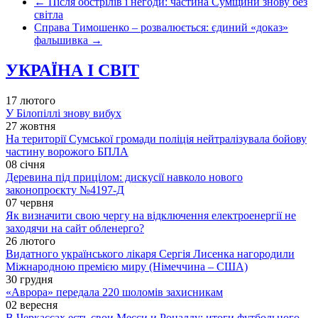
←
Після обстрілів і негоди: частина Сумщини знову без
світла
Справа Тимошенко – розвалюється: єдиний «доказ»
фальшивка
→
УКРАЇНА І СВІТ
17 лютого
У Білопіллі знову вибух
27 жовтня
На території Сумської громади поліція нейтралізувала бойову
частину ворожого БПЛА
08 січня
Деревина під прицілом: дискусії навколо нового
законопроєкту №4197-Д
07 червня
Як визначити свою чергу на відключення електроенергії не
заходячи на сайт обленерго?
26 лютого
Видатного українського лікаря Сергія Лисенка нагородили
Міжнародною премією миру (Німеччина – США)
30 грудня
«Аврора» передала 220 шоломів захисникам
02 вересня
В Черкассах есть свои Месси и Роналду: итоги футбольного