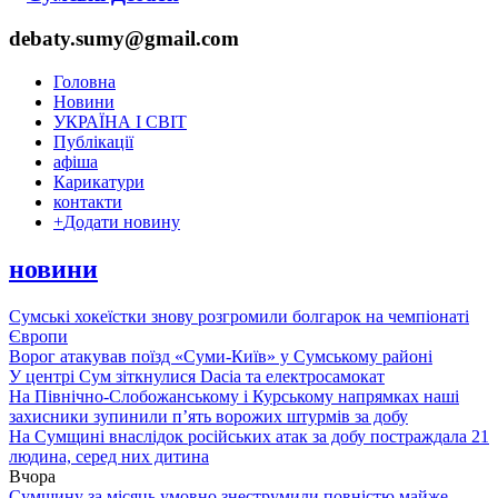
debaty.sumy@gmail.com
Головна
Новини
УКРАЇНА І СВІТ
Публікації
афіша
Карикатури
контакти
+
Додати новину
новини
Сумські хокеїстки знову розгромили болгарок на чемпіонаті
Європи
Ворог атакував поїзд «Суми-Київ» у Сумському районі
У центрі Сум зіткнулися Dacia та електросамокат
На Північно-Слобожанському і Курському напрямках наші
захисники зупинили п’ять ворожих штурмів за добу
На Сумщині внаслідок російських атак за добу постраждала 21
людина, серед них дитина
Вчора
Сумщину за місяць умовно знеструмили повністю майже