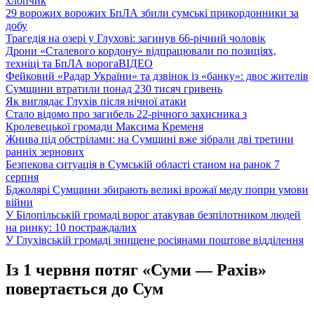
хлопчик
29 ворожих ворожих БпЛА збили сумські прикордонники за
добу
Трагедія на озері у Глухові: загинув 66-річний чоловік
Дрони «Сталевого кордону» відпрацювали по позиціях,
техніці та БпЛА ворога
ВІДЕО
Фейковий «Радар України» та дзвінок із «банку»: двоє жителів
Сумщини втратили понад 230 тисяч гривень
Як виглядає Глухів після нічної атаки
Стало відомо про загибель 22-річного захисника з
Кролевецької громади Максима Кременя
Жнива під обстрілами: на Сумщині вже зібрали дві третини
ранніх зернових
Безпекова ситуація в Сумській області станом на ранок 7
серпня
Бджолярі Сумщини збирають великі врожаї меду попри умови
війни
У Білопільській громаді ворог атакував безпілотником людей
на ринку: 10 постраждалих
У Глухівській громаді знищене росіянами поштове відділення
Із 1 червня потяг «Суми — Рахів»
повертається до Сум