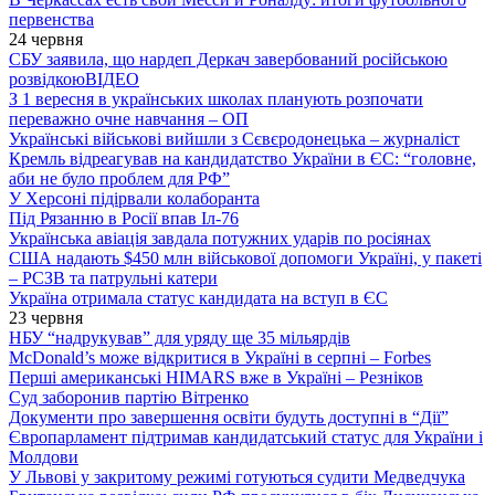
первенства
24 червня
СБУ заявила, що нардеп Деркач завербований російською
розвідкою
ВІДЕО
З 1 вересня в українських школах планують розпочати
переважно очне навчання – ОП
Українські військові вийшли з Сєвєродонецька – журналіст
Кремль відреагував на кандидатство України в ЄС: “головне,
аби не було проблем для РФ”
У Херсоні підірвали колаборанта
Під Рязанню в Росії впав Іл-76
Українська авіація завдала потужних ударів по росіянах
США надають $450 млн військової допомоги Україні, у пакеті
– РСЗВ та патрульні катери
Україна отримала статус кандидата на вступ в ЄС
23 червня
НБУ “надрукував” для уряду ще 35 мільярдів
McDonald’s може відкритися в Україні в серпні – Forbes
Перші американські HIMARS вже в Україні – Резніков
Суд заборонив партію Вітренко
Документи про завершення освіти будуть доступні в “Дії”
Європарламент підтримав кандидатський статус для України і
Молдови
У Львові у закритому режимі готуються судити Медведчука