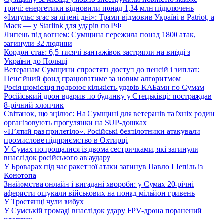
тричі: енергетики відновили понад 1,34 млн підключень
«Імпульс згас за лічені дні»: Трамп відмовив Україні в Patriot, а
Маск — у Starlink для ударів по РФ
Липень під вогнем: Сумщина пережила понад 1800 атак,
загинули 32 людини
Кордон став: 6,5 тисячі вантажівок застрягли на виїзді з
України до Польщі
Ветеранам Сумщини спростять доступ до пенсій і виплат:
Пенсійний фонд працюватиме за новим алгоритмом
Росія щомісяця подвоює кількість ударів КАБами по Сумам
Російський дрон вдарив по будинку у Стецьківці: постраждав
8-річний хлопчик
Світанок, що зцілює: На Сумщині для ветеранів та їхніх родин
організовують прогулянки на SUP-дошках
«П’ятий раз прилетіло». Російські безпілотники атакували
промислове підприємство в Охтирці
У Сумах попрощалися із двома сестричками, які загинули
внаслідок російського авіаудару
У Броварах під час ракетної атаки загинув Павло Шепіль із
Конотопа
Знайомства онлайн і вигадані хвороби: у Сумах 20-річні
аферисти ошукали військових на понад мільйон гривень
У Тростянці чули вибух
У Сумській громаді внаслідок удару FPV-дрона поранений