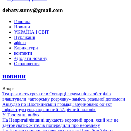
debaty.sumy@gmail.com
Головна
Новини
УКРАЇНА І СВІТ
Публікації
афіша
Карикатури
контакти
+
Додати новину
Оголошення
новини
Вчора
Театр замість гречки: в Охтирці людям після обстрілів
влаштували «акторську розрядку» замість реальної допомоги
Авіаудар по Шосткинській громаді: зруйновано об’єкт
інфраструктури, поранений 57-річний чоловік
У Тростянці вибух
На Недригайлівщині шукають ворожий дрон, який міг не
здетонувати: жителів попередили про небезпеку
По 5 тисяч гривень до першого класу: Пенсійний фонд