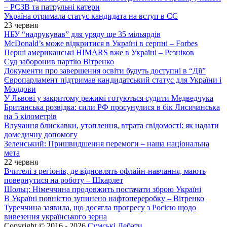
– РСЗВ та патрульні катери
Україна отримала статус кандидата на вступ в ЄС
23 червня
НБУ “надрукував” для уряду ще 35 мільярдів
McDonald’s може відкритися в Україні в серпні – Forbes
Перші американські HIMARS вже в Україні – Резніков
Суд заборонив партію Вітренко
Документи про завершення освіти будуть доступні в “Дії”
Європарламент підтримав кандидатський статус для України і
Молдови
У Львові у закритому режимі готуються судити Медведчука
Британська розвідка: сили РФ просунулися в бік Лисичанська
на 5 кілометрів
Влучання блискавки, утоплення, втрата свідомості: як надати
домедичну допомогу
Зеленський: Пришвидшення перемоги – наша національна
мета
22 червня
Вчителі з регіонів, де відновлять офлайн-навчання, мають
повернутися на роботу – Шкарлет
Шольц: Німеччина продовжить постачати зброю Україні
В Україні повністю зупинено нафтопереробку – Вітренко
Туреччина заявила, що досягла прогресу з Росією щодо
вивезення українського зерна
Copyright © 2016 - 2026
Сумські Дебати
.