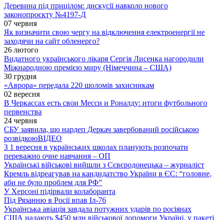
Деревина під прицілом: дискусії навколо нового
законопроєкту №4197-Д
07 червня
Як визначити свою чергу на відключення електроенергії не
заходячи на сайт обленерго?
26 лютого
Видатного українського лікаря Сергія Лисенка нагородили
Міжнародною премією миру (Німеччина – США)
30 грудня
«Аврора» передала 220 шоломів захисникам
02 вересня
В Черкассах есть свои Месси и Роналду: итоги футбольного
первенства
24 червня
СБУ заявила, що нардеп Деркач завербований російською
розвідкою
ВІДЕО
З 1 вересня в українських школах планують розпочати
переважно очне навчання – ОП
Українські військові вийшли з Сєвєродонецька – журналіст
Кремль відреагував на кандидатство України в ЄС: “головне,
аби не було проблем для РФ”
У Херсоні підірвали колаборанта
Під Рязанню в Росії впав Іл-76
Українська авіація завдала потужних ударів по росіянах
США надають $450 млн військової допомоги Україні, у пакеті