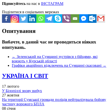
Підписуйтесь
на нас в
ІНСТАГРАМ
Поділитися в соціальних мережах
Опитування
Вибачте, в даний час не проводиться ніяких
опитувань.
←
Зеленський на Сумщині зустрівся з бійцями, які
воюють у Курській області
Графіки аварійних відключень на Сумщині скасовані
→
УКРАЇНА І СВІТ
17 лютого
У Білопіллі знову вибух
27 жовтня
На території Сумської громади поліція нейтралізувала бойову
частину ворожого БПЛА
08 січня