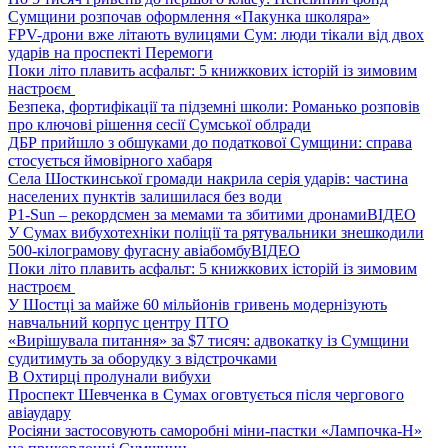
Сумщини розпочав оформлення «Пакунка школяра»
FPV-дрони вже літають вулицями Сум: люди тікали від двох
ударів на проспекті Перемоги
Поки літо плавить асфальт: 5 книжкових історій із зимовим
настроєм
Безпека, фортифікації та підземні школи: Романько розповів
про ключові рішення сесії Сумської облради
ДБР прийшло з обшуками до податкової Сумщини: справа
стосується ймовірного хабаря
Села Шосткинської громади накрила серія ударів: частина
населених пунктів залишилася без води
P1-Sun – рекордсмен за мемами та збитими дронами
ВІДЕО
У Сумах вибухотехніки поліції та рятувальники знешкодили
500-кілограмову фугасну авіабомбу
ВІДЕО
Поки літо плавить асфальт: 5 книжкових історій із зимовим
настроєм
У Шостці за майже 60 мільйонів гривень модернізують
навчальний корпус центру ПТО
«Вирішувала питання» за $7 тисяч: адвокатку із Сумщини
судитимуть за оборудку з відстрочками
В Охтирці пролунали вибухи
Проспект Шевченка в Сумах оговтується після чергового
авіаудару
Росіяни застосовують саморобні міни-пастки «Лампочка-Н»