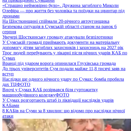
на прикордонні Сумщини
«Страшно неймовірно було». Дружина загиблого Миколи
Олефіра — про життя без чоловіка та поїздки на цвинтар під
дронами
На Шосткинщині спіймали 20-річного автоугонщика
Безпекова ситуація в Сумській області станом на ранок 6
серпня
Увечері Шосткинську громаду атакували безпілотники
У Сумській громаді приймають документи на матеріальну
допомогу дітям загиблих захисників і захисниць на 2027 рік
Троє людей перебувають у лікарні після нічних ударів КАБ по
Сумах
Вранці під ударом ворога опинилася Глухівська громада
До трьох університетів Сум подали майже 11,8 тисячі заяв на
вступ
Наслідки ще одного нічного удару по Сумах: бомба пробила
дах ТЦ
ФОТО
Вночі у Сумах КАБ розірвався біля гуртожитку
машинобудівного коледжу
ФОТО
У Сумах розгортають штаб із ліквідації наслідків ударів
КАБами
8 КАБів на Суми за 8 хвилин: що відомо про наслідки нічної
атаки