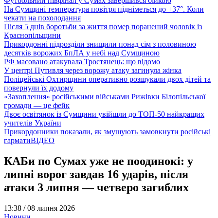
Футбольний півфінал у Сумах завершився бійкою
На Сумщині температура повітря підніметься до +37°. Коли
чекати на похолодання
Після 5 днів боротьби за життя помер поранений чоловік із
Краснопільщини
Прикордонні підрозділи знищили понад сім з половиною
десятків ворожих БпЛА у небі над Сумщиною
РФ масовано атакувала Тростянець: що відомо
У центрі Путивля через ворожу атаку загинула жінка
Поліцейські Охтирщини оперативно розшукали двох дітей та
повернули їх додому
«Захоплення» російськими військами Рижівки Білопільської
громади — це фейк
Двоє освітянок із Сумщини увійшли до ТОП-50 найкращих
учителів України
Прикордонники показали, як змушують замовкнути російські
гармати
ВІДЕО
КАБи по Сумах уже не поодинокі: у
липні ворог завдав 16 ударів, після
атаки 3 липня — четверо загиблих
13:38 /
08 липня 2026
Новини