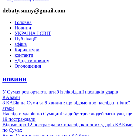
debaty.sumy@gmail.com
Головна
Новини
УКРАЇНА І СВІТ
Публікації
афіша
Карикатури
контакти
+
Додати новину
Оголошення
новини
У Сумах розгортають штаб із ліквідації наслідків ударів
КАБами
8 КАБів на Суми за 8 хвилин: що відомо про наслідки нічної
атаки
Наслідки ударів по Сумщині за добу: троє людей загинули, ще
19 постраждали
Відомо про 12 постраждалих внаслідок нічних ударів КАБами
по Сумах
Вночі Суми масовано атакували КАБами