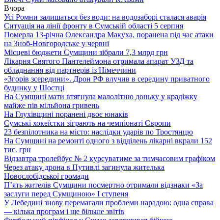
Вчора
Усі Ромни залишаться без води: на водозаборі сталася аварія
Ситуація на лінії фронту в Сумській області 5 серпня
Померла 13-річна Олександра Макуха, поранена під час атаки
на Зноб-Новгородське у червні
Місцеві бюджети Сумщини зібрали 7,3 млрд грн
Лікарня Святого Пантелеймона отримала апарат УЗД та
обладнання від партнерів із Німеччини
«Згорів зсередини». Дрон РФ влучив в середину приватного
будинку у Шостці
На Сумщині мати втягнула малолітню доньку у крадіжку
майже пів мільйона гривень
На Глухівщині поранені двоє юнаків
Сумські хокеїстки зіграють на чемпіонаті Європи
23 безпілотника на місто: наслідки ударів по Тростянцю
На Сумщині на ремонті одного з відділень лікарні вкрали 152
тис. грн
Відзавтра тролейбус № 2 курсуватиме за тимчасовим графіком
Через атаку дрона в Путивлі загинула жителька
Новослобідської громади
П’ять жителів Сумщини посмертно отримали відзнаки «За
заслуги перед Сумщиною» І ступеня
У Лебедині знову перемагали проблеми нарадою: одна справа
— кілька програм і ще більше звітів