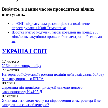
Вибачте, в даний час не проводиться ніяких
опитувань.
←
ЄНП відреагувала резолюцією на політичне
переслідування Юлії Тимошенко
Шостка купує модульні газові котельні на понад 253
мільйони: закупівлю провели без електронної системи
→
УКРАЇНА І СВІТ
17 лютого
У Білопіллі знову вибух
27 жовтня
На території Сумської громади поліція нейтралізувала бойову
частину ворожого БПЛА
08 січня
Деревина під прицілом: дискусії навколо нового
законопроєкту №4197-Д
07 червня
Як визначити свою чергу на відключення електроенергії не
заходячи на сайт обленерго?