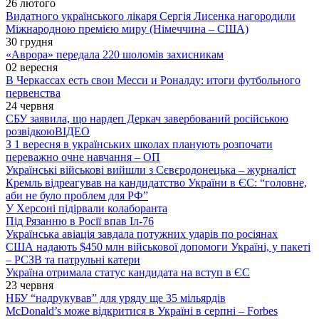
26 лютого
Видатного українського лікаря Сергія Лисенка нагородили
Міжнародною премією миру (Німеччина – США)
30 грудня
«Аврора» передала 220 шоломів захисникам
02 вересня
В Черкассах есть свои Месси и Роналду: итоги футбольного
первенства
24 червня
СБУ заявила, що нардеп Деркач завербований російською
розвідкою
ВІДЕО
З 1 вересня в українських школах планують розпочати
переважно очне навчання – ОП
Українські військові вийшли з Сєвєродонецька – журналіст
Кремль відреагував на кандидатство України в ЄС: “головне,
аби не було проблем для РФ”
У Херсоні підірвали колаборанта
Під Рязанню в Росії впав Іл-76
Українська авіація завдала потужних ударів по росіянах
США надають $450 млн військової допомоги Україні, у пакеті
– РСЗВ та патрульні катери
Україна отримала статус кандидата на вступ в ЄС
23 червня
НБУ “надрукував” для уряду ще 35 мільярдів
McDonald’s може відкритися в Україні в серпні – Forbes