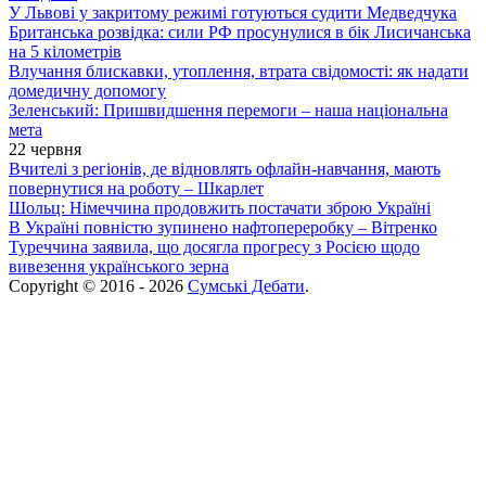
У Львові у закритому режимі готуються судити Медведчука
Британська розвідка: сили РФ просунулися в бік Лисичанська
на 5 кілометрів
Влучання блискавки, утоплення, втрата свідомості: як надати
домедичну допомогу
Зеленський: Пришвидшення перемоги – наша національна
мета
22 червня
Вчителі з регіонів, де відновлять офлайн-навчання, мають
повернутися на роботу – Шкарлет
Шольц: Німеччина продовжить постачати зброю Україні
В Україні повністю зупинено нафтопереробку – Вітренко
Туреччина заявила, що досягла прогресу з Росією щодо
вивезення українського зерна
Copyright © 2016 - 2026
Сумські Дебати
.