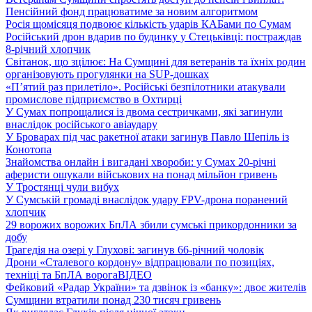
Пенсійний фонд працюватиме за новим алгоритмом
Росія щомісяця подвоює кількість ударів КАБами по Сумам
Російський дрон вдарив по будинку у Стецьківці: постраждав
8-річний хлопчик
Світанок, що зцілює: На Сумщині для ветеранів та їхніх родин
організовують прогулянки на SUP-дошках
«П’ятий раз прилетіло». Російські безпілотники атакували
промислове підприємство в Охтирці
У Сумах попрощалися із двома сестричками, які загинули
внаслідок російського авіаудару
У Броварах під час ракетної атаки загинув Павло Шепіль із
Конотопа
Знайомства онлайн і вигадані хвороби: у Сумах 20-річні
аферисти ошукали військових на понад мільйон гривень
У Тростянці чули вибух
У Сумській громаді внаслідок удару FPV-дрона поранений
хлопчик
29 ворожих ворожих БпЛА збили сумські прикордонники за
добу
Трагедія на озері у Глухові: загинув 66-річний чоловік
Дрони «Сталевого кордону» відпрацювали по позиціях,
техніці та БпЛА ворога
ВІДЕО
Фейковий «Радар України» та дзвінок із «банку»: двоє жителів
Сумщини втратили понад 230 тисяч гривень