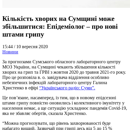
Кількість хворих на Сумщині може
збільшитися: Епідеміолог – про нові
штами грипу
15:44 /
10 вересня 2020
Новини
За прогнозами Сумського обласного лабораторного центру
МОЗ України, на Сумщині чекають збільшення кількості
хворих на грип та ГРВІ з жовтня 2020 до травня 2021-го року.
Про це розповіла в. о. завідувача відділення особливо
небезпечних інфекцій лабораторного центру Галина
Христенко в ефірі
“Українського радіо: Суми”.
Це пов’язане, насамперед, із тим, що в новому епідсезоні
штами грипу повністю оновились і колективного імунітету у
населення немає, а ще ситуацію ускладнює пандемія Covid-19,
яка не збавляє обертів, сказала Христенко.
“Можна прогнозувати, що рівень захворюваності буде
набагато вищий. Зазвичай при грипі десь від 5 до 15 %