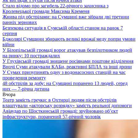
Як виглядає Глухів після нічної атаки
Стало відомо про загибель 22-річного захисника з
Кролевецької громади Максима Кременя
Жнива під обстрілами: на Сумщині вже зібрали дві третини
ранніх зернових
Безпекова ситуація в Сумській області станом на ранок 7
серпня
Бджолярі Сумщини збирають великі врожаї меду попри умови
війни
У Білопільській громаді ворог атакував безпілотником людей
на ринку: 10 постраждалих
У Глухівській громаді знищене росіянами поштове відділення
Вночі Суми атакували КАБи, реактивні БПЛА та інші дрони
У Сумах призупинять одну з водонасосних станцій на час
проведення ремонту
48 обстрілів за добу: на Сумщині поранено 13 людей, серед
них — 7-річна дитина
Вчора
Театр замість гречки: в Охтирці людям після обстрілів
влаштували «акторську розрядку» замість реальної допомоги
Авіаудар по Шосткинській громаді: зруйновано об’єкт
інфраструктури, поранений 57-річний чоловік