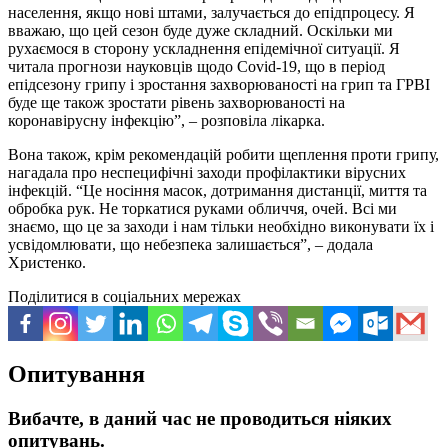
населення, якщо нові штами, залучається до епідпроцесу. Я
вважаю, що цей сезон буде дуже складний. Оскільки ми
рухаємося в сторону ускладнення епідемічної ситуації. Я
читала прогнози науковців щодо Covid-19, що в період
епідсезону грипу і зростання захворюваності на грип та ГРВІ
буде ще також зростати рівень захворюваності на
коронавірусну інфекцію”, – розповіла лікарка.
Вона також, крім рекомендацій робити щеплення проти грипу,
нагадала про неспецифічні заходи профілактики вірусних
інфекцій. “Це носіння масок, дотримання дистанції, миття та
обробка рук. Не торкатися руками обличчя, очей. Всі ми
знаємо, що це за заходи і нам тільки необхідно виконувати їх і
усвідомлювати, що небезпека залишається”, – додала
Христенко.
Поділитися в соціальних мережах
Опитування
Вибачте, в даний час не проводиться ніяких
опитувань.