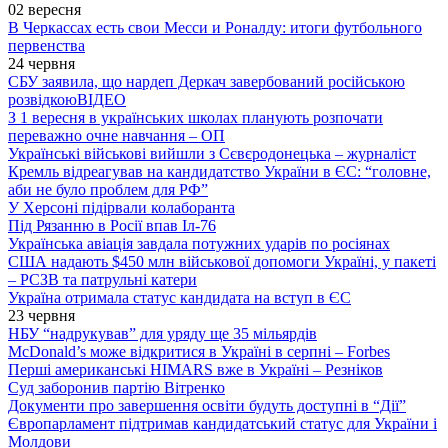
02 вересня
В Черкассах есть свои Месси и Роналду: итоги футбольного
первенства
24 червня
СБУ заявила, що нардеп Деркач завербований російською
розвідкою
ВІДЕО
З 1 вересня в українських школах планують розпочати
переважно очне навчання – ОП
Українські військові вийшли з Сєвєродонецька – журналіст
Кремль відреагував на кандидатство України в ЄС: “головне,
аби не було проблем для РФ”
У Херсоні підірвали колаборанта
Під Рязанню в Росії впав Іл-76
Українська авіація завдала потужних ударів по росіянах
США надають $450 млн військової допомоги Україні, у пакеті
– РСЗВ та патрульні катери
Україна отримала статус кандидата на вступ в ЄС
23 червня
НБУ “надрукував” для уряду ще 35 мільярдів
McDonald’s може відкритися в Україні в серпні – Forbes
Перші американські HIMARS вже в Україні – Резніков
Суд заборонив партію Вітренко
Документи про завершення освіти будуть доступні в “Дії”
Європарламент підтримав кандидатський статус для України і
Молдови