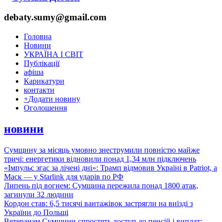
debaty.sumy@gmail.com
Головна
Новини
УКРАЇНА І СВІТ
Публікації
афіша
Карикатури
контакти
+
Додати новину
Оголошення
новини
Сумщину за місяць умовно знеструмили повністю майже
тричі: енергетики відновили понад 1,34 млн підключень
«Імпульс згас за лічені дні»: Трамп відмовив Україні в Patriot, а
Маск — у Starlink для ударів по РФ
Липень під вогнем: Сумщина пережила понад 1800 атак,
загинули 32 людини
Кордон став: 6,5 тисячі вантажівок застрягли на виїзді з
України до Польщі
Ветеранам Сумщини спростять доступ до пенсій і виплат: