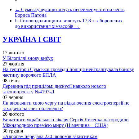
←
Сумську вулицю хочуть перейменувати на честь
Бориса Патона
Із Липоводолинщини вивезуть 17,8 т заборонених
до використання хімзасобів
→
УКРАЇНА І СВІТ
17 лютого
У Білопіллі знову вибух
27 жовтня
На території Сумської громади поліція нейтралізувала бойову
частину ворожого БПЛА
08 січня
Деревина під прицілом: дискусії навколо нового
законопроєкту №4197-Д
07 червня
Як визначити свою чергу на відключення електроенергії не
заходячи на сайт обленерго?
26 лютого
Видатного українського лікаря Сергія Лисенка нагородили
Міжнародною премією миру (Німеччина – США)
30 грудня
«Аврора» передала 220 шоломів захисникам