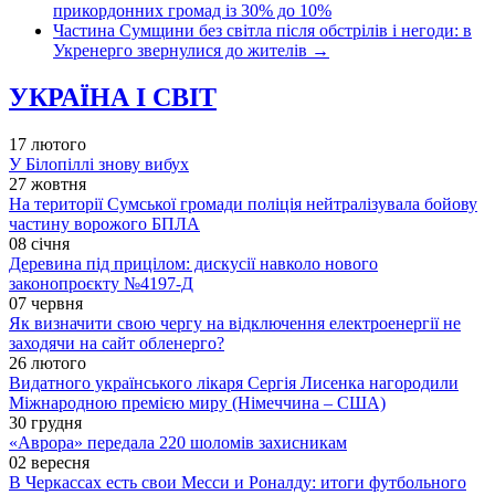
прикордонних громад із 30% до 10%
Частина Сумщини без світла після обстрілів і негоди: в
Укренерго звернулися до жителів
→
УКРАЇНА І СВІТ
17 лютого
У Білопіллі знову вибух
27 жовтня
На території Сумської громади поліція нейтралізувала бойову
частину ворожого БПЛА
08 січня
Деревина під прицілом: дискусії навколо нового
законопроєкту №4197-Д
07 червня
Як визначити свою чергу на відключення електроенергії не
заходячи на сайт обленерго?
26 лютого
Видатного українського лікаря Сергія Лисенка нагородили
Міжнародною премією миру (Німеччина – США)
30 грудня
«Аврора» передала 220 шоломів захисникам
02 вересня
В Черкассах есть свои Месси и Роналду: итоги футбольного