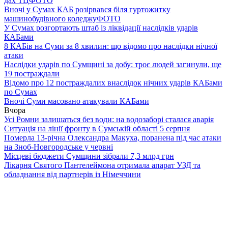
дах ТЦ
ФОТО
Вночі у Сумах КАБ розірвався біля гуртожитку
машинобудівного коледжу
ФОТО
У Сумах розгортають штаб із ліквідації наслідків ударів
КАБами
8 КАБів на Суми за 8 хвилин: що відомо про наслідки нічної
атаки
Наслідки ударів по Сумщині за добу: троє людей загинули, ще
19 постраждали
Відомо про 12 постраждалих внаслідок нічних ударів КАБами
по Сумах
Вночі Суми масовано атакували КАБами
Вчора
Усі Ромни залишаться без води: на водозаборі сталася аварія
Ситуація на лінії фронту в Сумській області 5 серпня
Померла 13-річна Олександра Макуха, поранена під час атаки
на Зноб-Новгородське у червні
Місцеві бюджети Сумщини зібрали 7,3 млрд грн
Лікарня Святого Пантелеймона отримала апарат УЗД та
обладнання від партнерів із Німеччини