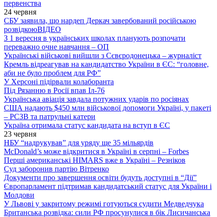
первенства
24 червня
СБУ заявила, що нардеп Деркач завербований російською
розвідкою
ВІДЕО
З 1 вересня в українських школах планують розпочати
переважно очне навчання – ОП
Українські військові вийшли з Сєвєродонецька – журналіст
Кремль відреагував на кандидатство України в ЄС: “головне,
аби не було проблем для РФ”
У Херсоні підірвали колаборанта
Під Рязанню в Росії впав Іл-76
Українська авіація завдала потужних ударів по росіянах
США надають $450 млн військової допомоги Україні, у пакеті
– РСЗВ та патрульні катери
Україна отримала статус кандидата на вступ в ЄС
23 червня
НБУ “надрукував” для уряду ще 35 мільярдів
McDonald’s може відкритися в Україні в серпні – Forbes
Перші американські HIMARS вже в Україні – Резніков
Суд заборонив партію Вітренко
Документи про завершення освіти будуть доступні в “Дії”
Європарламент підтримав кандидатський статус для України і
Молдови
У Львові у закритому режимі готуються судити Медведчука
Британська розвідка: сили РФ просунулися в бік Лисичанська