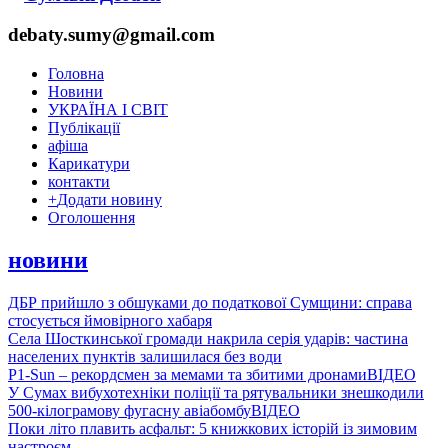
debaty.sumy@gmail.com
Головна
Новини
УКРАЇНА І СВІТ
Публікації
афіша
Карикатури
контакти
+
Додати новину
Оголошення
новини
ДБР прийшло з обшуками до податкової Сумщини: справа
стосується ймовірного хабаря
Села Шосткинської громади накрила серія ударів: частина
населених пунктів залишилася без води
P1-Sun – рекордсмен за мемами та збитими дронами
ВІДЕО
У Сумах вибухотехніки поліції та рятувальники знешкодили
500-кілограмову фугасну авіабомбу
ВІДЕО
Поки літо плавить асфальт: 5 книжкових історій із зимовим
настроєм