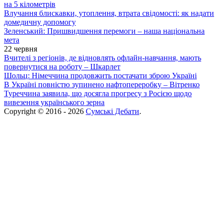
на 5 кілометрів
Влучання блискавки, утоплення, втрата свідомості: як надати
домедичну допомогу
Зеленський: Пришвидшення перемоги – наша національна
мета
22 червня
Вчителі з регіонів, де відновлять офлайн-навчання, мають
повернутися на роботу – Шкарлет
Шольц: Німеччина продовжить постачати зброю Україні
В Україні повністю зупинено нафтопереробку – Вітренко
Туреччина заявила, що досягла прогресу з Росією щодо
вивезення українського зерна
Copyright © 2016 - 2026
Сумські Дебати
.