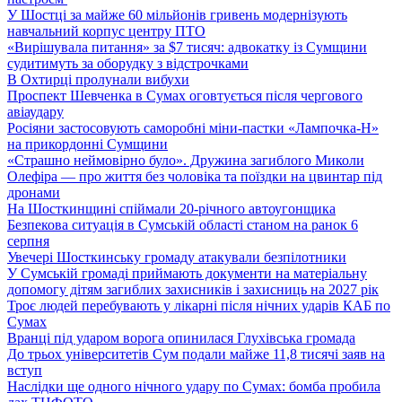
У Шостці за майже 60 мільйонів гривень модернізують
навчальний корпус центру ПТО
«Вирішувала питання» за $7 тисяч: адвокатку із Сумщини
судитимуть за оборудку з відстрочками
В Охтирці пролунали вибухи
Проспект Шевченка в Сумах оговтується після чергового
авіаудару
Росіяни застосовують саморобні міни-пастки «Лампочка-Н»
на прикордонні Сумщини
«Страшно неймовірно було». Дружина загиблого Миколи
Олефіра — про життя без чоловіка та поїздки на цвинтар під
дронами
На Шосткинщині спіймали 20-річного автоугонщика
Безпекова ситуація в Сумській області станом на ранок 6
серпня
Увечері Шосткинську громаду атакували безпілотники
У Сумській громаді приймають документи на матеріальну
допомогу дітям загиблих захисників і захисниць на 2027 рік
Троє людей перебувають у лікарні після нічних ударів КАБ по
Сумах
Вранці під ударом ворога опинилася Глухівська громада
До трьох університетів Сум подали майже 11,8 тисячі заяв на
вступ
Наслідки ще одного нічного удару по Сумах: бомба пробила