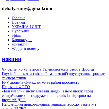
debaty.sumy@gmail.com
Головна
Новини
УКРАЇНА І СВІТ
Публікації
афіша
Карикатури
контакти
+
Додати новину
новини
Чи безпечно купатися у Галенківському озері в Шостці
Глухів бореться за світло: Романько об’єднує зусилля громади
та енергетиків
FPV-дрони в Сумах: як живе район проспекту
Перемоги
ФОТО
«Білі янголи» знову вивезли людей із небезпеки: серед
евакуйованих — подружжя та чоловік із підозрою на
інсульт
ВІДЕО
На Сумщині прикордонники знищили ворожу гармату і
техніку
ВІДЕО