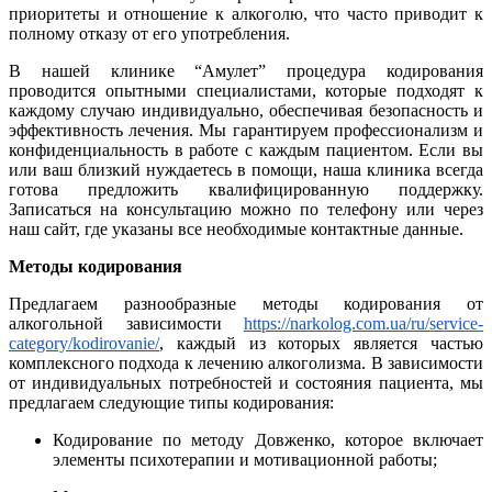
приоритеты и отношение к алкоголю, что часто приводит к
полному отказу от его употребления.
В нашей клинике “Амулет” процедура кодирования
проводится опытными специалистами, которые подходят к
каждому случаю индивидуально, обеспечивая безопасность и
эффективность лечения. Мы гарантируем профессионализм и
конфиденциальность в работе с каждым пациентом. Если вы
или ваш близкий нуждаетесь в помощи, наша клиника всегда
готова предложить квалифицированную поддержку.
Записаться на консультацию можно по телефону или через
наш сайт, где указаны все необходимые контактные данные.
Методы кодирования
Предлагаем разнообразные методы кодирования от
алкогольной зависимости
https://narkolog.com.ua/ru/service-
category/kodirovanie/
, каждый из которых является частью
комплексного подхода к лечению алкоголизма. В зависимости
от индивидуальных потребностей и состояния пациента, мы
предлагаем следующие типы кодирования:
Кодирование по методу Довженко, которое включает
элементы психотерапии и мотивационной работы;