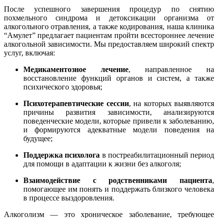
После успешного завершения процедур по снятию
похмельного синдрома и детоксикации организма от
алкогольного отравления, а также кодирования, наша клиника
“Амулет” предлагает пациентам пройти всестороннее лечение
алкогольной зависимости. Мы предоставляем широкий спектр
услуг, включая:
Медикаментозное лечение
, направленное на
восстановление функций органов и систем, а также
психического здоровья;
Психотерапевтические сессии
, на которых выявляются
причины развития зависимости, анализируются
поведенческие модели, которые привели к заболеванию,
и формируются адекватные модели поведения на
будущее;
Поддержка психолога
в постреабилитационный период
для помощи в адаптации к жизни без алкоголя;
Взаимодействие с родственниками пациента
,
помогающее им понять и поддержать близкого человека
в процессе выздоровления.
Алкоголизм — это хроническое заболевание, требующее