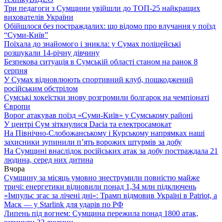
Три педагоги з Сумщини увійшли до ТОП-25 найкращих
вихователів України
Обійшлося без постраждалих: що відомо про влучання у поїзд
“Суми-Київ”
Поїхала до знайомого і зникла: у Сумах поліцейські
розшукали 14-річну дівчину
Безпекова ситуація в Сумській області станом на ранок 8
серпня
У Сумах відновлюють спортивний клуб, пошкоджений
російським обстрілом
Сумські хокеїстки знову розгромили болгарок на чемпіонаті
Європи
Ворог атакував поїзд «Суми-Київ» у Сумському районі
У центрі Сум зіткнулися Dacia та електросамокат
На Північно-Слобожанському і Курському напрямках наші
захисники зупинили п’ять ворожих штурмів за добу
На Сумщині внаслідок російських атак за добу постраждала 21
людина, серед них дитина
Вчора
Сумщину за місяць умовно знеструмили повністю майже
тричі: енергетики відновили понад 1,34 млн підключень
«Імпульс згас за лічені дні»: Трамп відмовив Україні в Patriot, а
Маск — у Starlink для ударів по РФ
Липень під вогнем: Сумщина пережила понад 1800 атак,