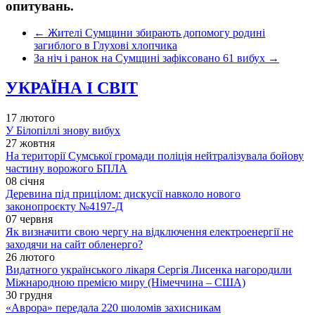
опитувань.
←
Жителі Сумщини збирають допомогу родині
загиблого в Глухові хлопчика
За ніч і ранок на Сумщині зафіксовано 61 вибух
→
УКРАЇНА І СВІТ
17 лютого
У Білопіллі знову вибух
27 жовтня
На території Сумської громади поліція нейтралізувала бойову
частину ворожого БПЛА
08 січня
Деревина під прицілом: дискусії навколо нового
законопроєкту №4197-Д
07 червня
Як визначити свою чергу на відключення електроенергії не
заходячи на сайт обленерго?
26 лютого
Видатного українського лікаря Сергія Лисенка нагородили
Міжнародною премією миру (Німеччина – США)
30 грудня
«Аврора» передала 220 шоломів захисникам