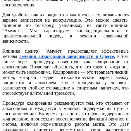
восстановления.
Для удобства наших пациентов мы предлагаем возможность
заранее записаться на консультацию. Это можно сделать,
позвонив по телефону, указанному на сайте клиники
“Амулет”. Мы гарантируем конфиденциальность и
профессиональный подход в лечении алкогольной
зависимости.
Клиника (центр) “Амулет” предоставляет эффективные
методы
лечения алкогольной зависимости в Одессе
, в том
числе через процедуру, известную как кодирование от
алкоголизма. Позвольте объяснить, что это такое и когда она
может быть необходима. Кодирование — это терапевтический
метод, который создает психологический барьер между
пациентом и алкоголем. После процедуры у человека
развивается стойкое отвращение к спиртным напиткам, что
способствует длительной трезвости.
Процедура кодирования рекомендуется тем, кто страдает от
алкоголизма и нуждается в мощной поддержке на пути к
восстановлению. Во время трезвости, которую поддерживает
кодирование, происходит восстановление функций органов и
систем, включая нормализацию работы мозга. Это дает
возможность пациенту пересмотреть свои жизненные