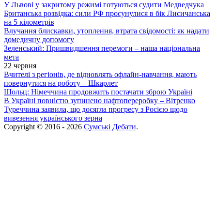
У Львові у закритому режимі готуються судити Медведчука
Британська розвідка: сили РФ просунулися в бік Лисичанська
на 5 кілометрів
Влучання блискавки, утоплення, втрата свідомості: як надати
домедичну допомогу
Зеленський: Пришвидшення перемоги – наша національна
мета
22 червня
Вчителі з регіонів, де відновлять офлайн-навчання, мають
повернутися на роботу – Шкарлет
Шольц: Німеччина продовжить постачати зброю Україні
В Україні повністю зупинено нафтопереробку – Вітренко
Туреччина заявила, що досягла прогресу з Росією щодо
вивезення українського зерна
Copyright © 2016 - 2026
Сумські Дебати
.