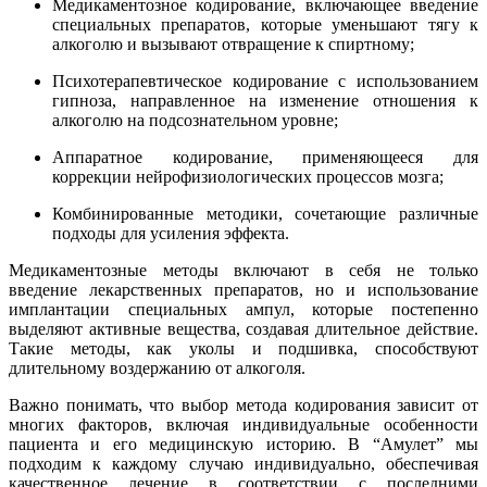
Медикаментозное кодирование, включающее введение
специальных препаратов, которые уменьшают тягу к
алкоголю и вызывают отвращение к спиртному;
Психотерапевтическое кодирование с использованием
гипноза, направленное на изменение отношения к
алкоголю на подсознательном уровне;
Аппаратное кодирование, применяющееся для
коррекции нейрофизиологических процессов мозга;
Комбинированные методики, сочетающие различные
подходы для усиления эффекта.
Медикаментозные методы включают в себя не только
введение лекарственных препаратов, но и использование
имплантации специальных ампул, которые постепенно
выделяют активные вещества, создавая длительное действие.
Такие методы, как уколы и подшивка, способствуют
длительному воздержанию от алкоголя.
Важно понимать, что выбор метода кодирования зависит от
многих факторов, включая индивидуальные особенности
пациента и его медицинскую историю. В “Амулет” мы
подходим к каждому случаю индивидуально, обеспечивая
качественное лечение в соответствии с последними