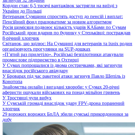
загинули 32 людини
Кордон став: 6,5 тисячі вантажівок застрягли на виїзді з
України до Польщі
Ветеранам Сумщини спростять доступ до пенсій і виплат:
Пенсійний фонд працюватиме за новим алгоритмом
Росія щомісяця подвоює кількість ударів КАБами по Сумам
Російський дрон вдарив по будинку у Стецьківці: постраждав
8-річний хлопчик
Світанок, що зцілює: На Сумщині для ветеранів та їхніх родин
організовують прогулянки на SUP-дошках
«П’ятий раз прилетіло». Російські безпілотники атакували
промислове підприємство в Охтирці
У Сумах попрощалися із двома сестричками, які загинули
внаслідок російського авіаудару
У Броварах під час ракетної атаки загинув Павло Шепіль із
Конотопа
Знайомства онлайн і вигадані хвороби: у Сумах 20-річні
аферисти ошукали військових на понад мільйон гривень
У Тростянці чули вибух
У Сумській громаді внаслідок удару FPV-дрона поранений
хлопчик
29 ворожих ворожих БпЛА збили сумські прикордонники за
добу