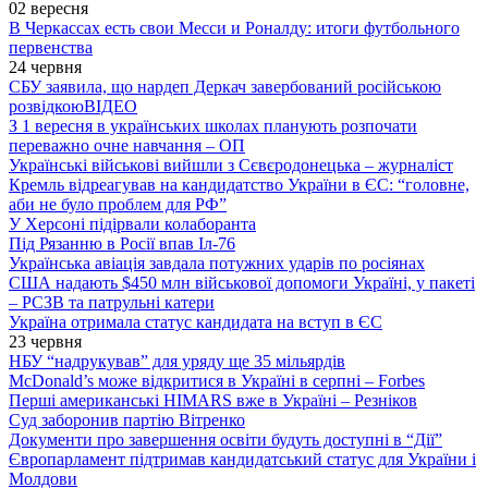
02 вересня
В Черкассах есть свои Месси и Роналду: итоги футбольного
первенства
24 червня
СБУ заявила, що нардеп Деркач завербований російською
розвідкою
ВІДЕО
З 1 вересня в українських школах планують розпочати
переважно очне навчання – ОП
Українські військові вийшли з Сєвєродонецька – журналіст
Кремль відреагував на кандидатство України в ЄС: “головне,
аби не було проблем для РФ”
У Херсоні підірвали колаборанта
Під Рязанню в Росії впав Іл-76
Українська авіація завдала потужних ударів по росіянах
США надають $450 млн військової допомоги Україні, у пакеті
– РСЗВ та патрульні катери
Україна отримала статус кандидата на вступ в ЄС
23 червня
НБУ “надрукував” для уряду ще 35 мільярдів
McDonald’s може відкритися в Україні в серпні – Forbes
Перші американські HIMARS вже в Україні – Резніков
Суд заборонив партію Вітренко
Документи про завершення освіти будуть доступні в “Дії”
Європарламент підтримав кандидатський статус для України і
Молдови